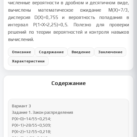
численные вероятности в дробном и десятичном виде,
вычислены математическое ожидание M(X)=7/3,
дисперсия D(X)=0,755 и вероятность попадания в
интервал P(1<X<2,25)=0,5. Полезно для проверки
решений по теории вероятностей и контроля навыков
вычислений.
Описание
Содержание
Введение
Заключение
Характеристики
Содержание
Вариант 3

Задание 1. Закон распределения 

P(X=0)=14/55=0,254;  

P(X=1)=28/55=0,509; 

P(X=2)=12/55=0,218; 
