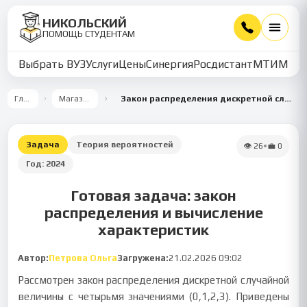
НИКОЛЬСКИЙ
ПОМОЩЬ СТУДЕНТАМ
Выбрать ВУЗ
Услуги
Цены
Синергия
Росдистант
МТИ
ММУ
Главная
Магазин работ
Закон распределения дискретной случайной величины и вычисление её характеристик
Задача
Теория вероятностей
👁
26
•
💼
0
Год:
2024
Готовая задача: закон
распределения и вычисление
характеристик
Автор:
Петрова Ольга
Загружена:
21.02.2026 09:02
Рассмотрен закон распределения дискретной случайной
величины с четырьмя значениями (0,1,2,3). Приведены