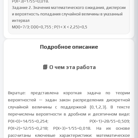
P(X=3)=1/55=0,018.

Задание 2. Значения математического ожидания, дисперсии 
и вероятность попадания случайной величины в указанный 
интервал

M(X)=7/3; D(X)=0,755 ; P(1< X < 2,25)=0,5
Подробное описание
📘 О чем эта работа
Вкратце: представлена короткая задача по теории
вероятностей — задан закон распределения дискретной
случайной величины с поддержкой {0,1,2,3}. В тексте
перечислены вероятности в дробном и десятичном виде:
P(X=0)=14/55=0,254; P(X=1)=28/55=0,509;
P(X=2)=12/55=0,218; P(X=3)=1/55=0,018. На их основе
рассчитаны ключевые характеристики: математическое