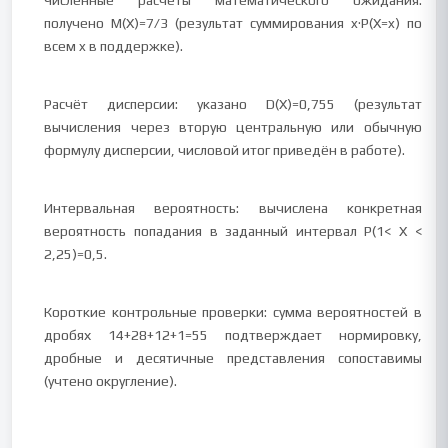
Численные расчёты математического ожидания:
получено M(X)=7/3 (результат суммирования x·P(X=x) по
всем x в поддержке).
Расчёт дисперсии: указано D(X)=0,755 (результат
вычисления через вторую центральную или обычную
формулу дисперсии, числовой итог приведён в работе).
Интервальная вероятность: вычислена конкретная
вероятность попадания в заданный интервал P(1< X <
2,25)=0,5.
Короткие контрольные проверки: сумма вероятностей в
дробях 14+28+12+1=55 подтверждает нормировку,
дробные и десятичные представления сопоставимы
(учтено округление).