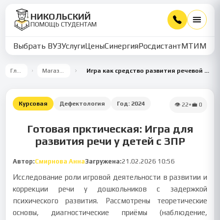
НИКОЛЬСКИЙ
ПОМОЩЬ СТУДЕНТАМ
Выбрать ВУЗ
Услуги
Цены
Синергия
Росдистант
МТИ
ММУ
Главная
Магазин работ
Игра как средство развития речевой деятельности у дошкольников с ЗПР
Курсовая
Дефектология
Год:
2024
👁
22
•
💼
0
Готовая прктическая: Игра для
развития речи у детей с ЗПР
Автор:
Смирнова Анна
Загружена:
21.02.2026 10:56
Исследование роли игровой деятельности в развитии и
коррекции речи у дошкольников с задержкой
психического развития. Рассмотрены теоретические
основы, диагностические приёмы (наблюдение,