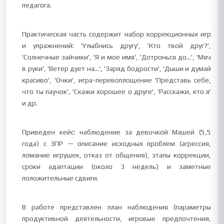
педагога.
Практическая часть содержит набор коррекционных игр
и упражнений: 'Улыбнись другу', 'Кто твой друг?',
'Солнечные зайчики', 'Я и мое имя', 'Дотронься до…', 'Мяч
в руки', 'Ветер дует на…', 'Заряд бодрости', 'Дыши и думай
красиво', 'Очки', игра-перевоплощение 'Представь себе,
что ты паучок', 'Скажи хорошее о друге', 'Расскажи, кто я'
и др.
Приведен кейс: наблюдение за девочкой Машей (5,5
года) с ЗПР — описание исходных проблем (агрессия,
ломание игрушек, отказ от общения), этапы коррекции,
сроки адаптации (около 3 недель) и заметные
положительные сдвиги.
В работе представлен план наблюдения (параметры
продуктивной деятельности, игровые предпочтения,