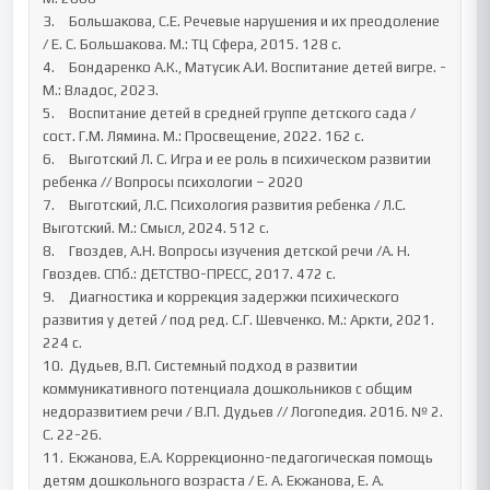
3.	Большакова, С.Е. Речевые нарушения и их преодоление 
/ Е. С. Большакова. М.: ТЦ Сфера, 2015. 128 с.

4.	Бондаренко А.К., Матусик А.И. Воспитание детей вигре. - 
М.: Владос, 2023. 

5.	Воспитание детей в средней группе детского сада / 
сост. Г.М. Лямина. М.: Просвещение, 2022. 162 с. 

6.	Выготский Л. С. Игра и ее роль в психическом развитии 
ребенка // Вопросы психологии – 2020 

7.	Выготский, Л.С. Психология развития ребенка / Л.С. 
Выготский. М.: Смысл, 2024. 512 с. 

8.	Гвоздев, А.Н. Вопросы изучения детской речи /А. Н. 
Гвоздев. СПб.: ДЕТСТВО-ПРЕСС, 2017. 472 с. 

9.	Диагностика и коррекция задержки психического 
развития у детей / под ред. С.Г. Шевченко. М.: Аркти, 2021. 
224 с. 

10.	Дудьев, В.П. Системный подход в развитии 
коммуникативного потенциала дошкольников с общим 
недоразвитием речи / В.П. Дудьев // Логопедия. 2016. № 2. 
С. 22-26. 

11.	Екжанова, Е.А. Коррекционно-педагогическая помощь 
детям дошкольного возраста / Е. А. Екжанова, Е. А. 