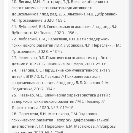
20.	Лисина, М.И., Сарториус, Т.Д. Влияние общения со 
сверстниками на познавательную активность 
дошкольников / под ред. Д.Б. Эльконина, И.В. Дубровиной. 
М.: Просвещение, 2020. 169 с. 

21.	Лубовский, В.И. Специальная психология / под ред. В.И. 
Лубовского. М.: Знание, 2023. -356 с.

22.	Лубовский, В.И., Переслени, Л.И. Дети с задержкой 
психического развития / В.И. Лубовский, Л.И. Переслени, - М.: 
Просвещение, 2023. – 164 с.    

23.	Никишина, В.Б. Практическая психология в работе с 
детьми с ЗПР / В.Б. Никишина. М. Сфера, 2003. 253 с. 

24.	Павлова, О.С. Нарушение коммуникативного акта у 
детей с ЗПР / О. С. Павлова // Психолингвистика и 
современная логопедия / под ред. Л. Б. Халиловой. М.: 
Педагогика, 2017. 304 с.  

25.	Певзнер, М.С. Клиническая характеристика детей с 
задержкой психического развития / М.С. Певзнер // 
Дефектология. 2020. № 3. С12-16.

26.	Переслени, Л.И., Мастюкова, Е.М. Задержка 
психического развития - вопросы дифференциальной 
диагностики / Л.И. Переслени, Е.М. Мастюкова, // Вопросы 
психологии. 2023. № 1. С5-8.
