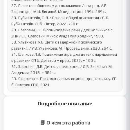
27.	Развитие общения у дошкольников / под ред. А.В. 
Запорожца, М.И. Лисиной. М: педагогика, 1994. 269 с.

28.	Рубинштейн, С. Л. / Основы общей психологии / С. Л. 
Рубинштейн. СПб.: Питер, 2022. 720 с. 

29.	Слепович, Е.С. Формирование речи у дошкольников с 
ЗПР / Е.С. Слепович. Минск: Академия Холдинг, 1989.

30.	Ульенкова, У.В. Дети с задержкой психического 
развития. / У.В. Ульенкова. М.: Просвещение, 2020. 294 с.

31.	Шапкова Л.В. Подвижные игры для детей с нарушением 
в развитии СП б, Детство – пресс. 2022. – 160 с.

32.	Эльконин, Д.Б. Детская психология / Д.Б. Эльконин. М.: 
Академия, 2016. – 384 с.

33.	Яковлева Н. Психологическая помощь дошкольнику. СП 
б. Валерин СПД, 2021.
Подробное описание
📘 О чем эта работа