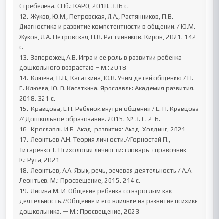
Стребелева. СПб.: КАРО, 2018. 336 с. 

12.	Жуков, Ю.М., Петровская, Л.А., Растянников, П.В. 
Диагностика и развитие компетентности в общении. / Ю.М. 
Жуков, Л.А. Петровская, П.В. Растянников. Киров, 2021. 142 
с. 

13.	Запорожец А.В. Игра и ее роль в развитии ребенка 
дошкольного возрастаю – М.: 2018 

14.	Клюева, Н.В., Касаткина, Ю.В. Учим детей общению / Н. 
В. Клюева, Ю. В. Касаткина. Ярославль: Академия развития. 
2018. 321 с. 

15.	Кравцова, Е.Н. Ребенок внутри общения / Е. Н. Кравцова 
// Дошкольное образование. 2015. № 3. С. 2-6. 

16.	Крославль И.Б. Акад. развития: Акад. Холдинг, 2021 

17.	Леонтьев А.Н. Теория личности.//Горностай П., 
Титаренко Т. Психология личности: словарь-справочник – 
К.: Рута, 2021

18.	Леонтьев, А.А. Язык, речь, речевая деятельность / А.А. 
Леонтьев. М.: Просвещение, 2015. 214 с. 

19.	Лисина М. И. Общение ребенка со взрослым как 
деятельность.//Общение и его влияние на развитие психики 
дошкольника. — М.: Просвещение, 2023    
