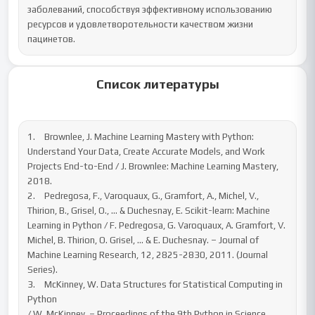
заболеваний, способствуя эффективному использованию 
ресурсов и удовлетворотельности качеством жизни 
пацинетов.
Список литературы
1.	Brownlee, J. Machine Learning Mastery with Python: 
Understand Your Data, Create Accurate Models, and Work 
Projects End-to-End / J. Brownlee: Machine Learning Mastery, 
2018.

2.	Pedregosa, F., Varoquaux, G., Gramfort, A., Michel, V., 
Thirion, B., Grisel, O., … & Duchesnay, E. Scikit-learn: Machine 
Learning in Python / F. Pedregosa, G. Varoquaux, A. Gramfort, V. 
Michel, B. Thirion, O. Grisel, … & E. Duchesnay. – Journal of 
Machine Learning Research, 12, 2825-2830, 2011. (Journal 
Series).

3.	McKinney, W. Data Structures for Statistical Computing in 
Python

/ W. McKinney. – Proceedings of the 9th Python in Science 