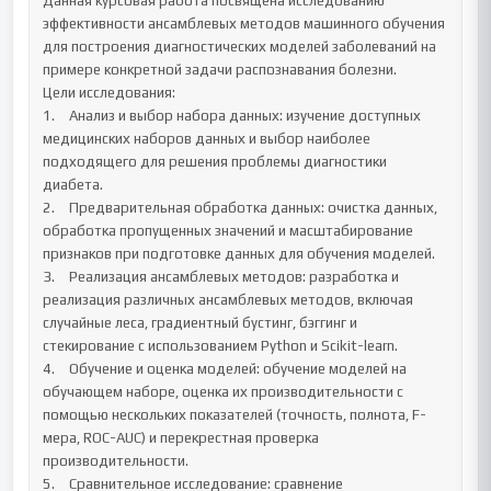
Данная курсовая работа посвящена исследованию 
эффективности ансамблевых методов машинного обучения 
для построения диагностических моделей заболеваний на 
примере конкретной задачи распознавания болезни.

Цели исследования:

1.	Анализ и выбор набора данных: изучение доступных 
медицинских наборов данных и выбор наиболее 
подходящего для решения проблемы диагностики 
диабета.

2.	Предварительная обработка данных: очистка данных, 
обработка пропущенных значений и масштабирование 
признаков при подготовке данных для обучения моделей.

3.	Реализация ансамблевых методов: разработка и 
реализация различных ансамблевых методов, включая 
случайные леса, градиентный бустинг, бэггинг и 
стекирование с использованием Python и Scikit-learn.

4.	Обучение и оценка моделей: обучение моделей на 
обучающем наборе, оценка их производительности с 
помощью нескольких показателей (точность, полнота, F-
мера, ROC-AUC) и перекрестная проверка 
производительности.

5.	Сравнительное исследование: сравнение 