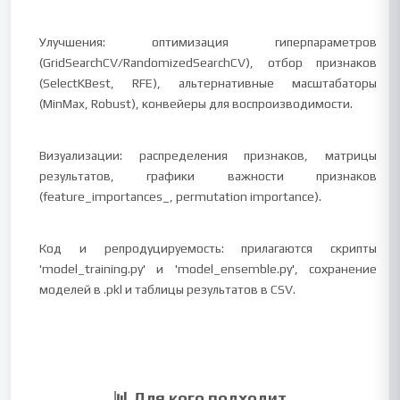
Улучшения: оптимизация гиперпараметров
(GridSearchCV/RandomizedSearchCV), отбор признаков
(SelectKBest, RFE), альтернативные масштабаторы
(MinMax, Robust), конвейеры для воспроизводимости.
Визуализации: распределения признаков, матрицы
результатов, графики важности признаков
(feature_importances_, permutation importance).
Код и репродуцируемость: прилагаются скрипты
'model_training.py' и 'model_ensemble.py', сохранение
моделей в .pkl и таблицы результатов в CSV.
📊 Для кого подходит