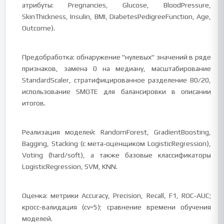
атрибуты: Pregnancies, Glucose, BloodPressure,
SkinThickness, Insulin, BMI, DiabetesPedigreeFunction, Age,
Outcome).
Предобработка: обнаружение "нулевых" значений в ряде
признаков, замена 0 на медиану, масштабирование
StandardScaler, стратифицированное разделение 80/20,
использование SMOTE для балансировки в описании
итогов.
Реализация моделей: RandomForest, GradientBoosting,
Bagging, Stacking (с мета‑оценщиком LogisticRegression),
Voting (hard/soft), а также базовые классификаторы
LogisticRegression, SVM, KNN.
Оценка: метрики Accuracy, Precision, Recall, F1, ROC‑AUC;
кросс‑валидация (cv=5); сравнение времени обучения
моделей.