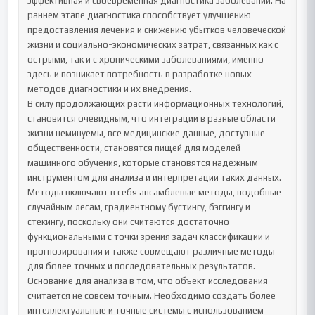
эффективная и своевременная диагностика заболеваний. На 
раннем этапе диагностика способствует улучшению 
предоставления лечения и снижению убытков человеческой 
жизни и социально-экономических затрат, связанных как с 
острыми, так и с хроническими заболеваниями, именно 
здесь и возникает потребность в разработке новых 
методов диагностики и их внедрения.

В силу продолжающих расти информационных технологий, 
становится очевидным, что интеграции в разные области 
жизни неминуемы, все медицинские данные, доступные 
общественности, становятся пищей для моделей 
машинного обучения, которые становятся надежным 
инструментом для анализа и интерпретации таких данных. 
Методы включают в себя ансамблевые методы, подобные 
случайным лесам, градиентному бустингу, бэггингу и 
стекингу, поскольку они считаются достаточно 
функциональными с точки зрения задач классификации и 
прогнозирования и также совмещают различные методы 
для более точных и последовательных результатов. 

Основание для анализа в том, что объект исследования 
считается не совсем точным. Необходимо создать более 
интеллектуальные и точные системы с использованием 