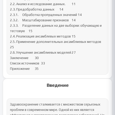
2.2.	Анализ и исследование данных.	11

2.3.	Предобработка данных	14

2.3.1.	Обработка пропущенных значений	14

2.3.2.	Масштабирование признаков	14

2.3.3.	Разделение данных на две выборки: обучающую и 
тестовую	15

2.4.	Реализация ансамблевых методов	15

2.5.	Применение дополнительных ансамблиевых методов	
25

2.6.	Улучшение ансамблиевых моделей	27

Заключение	30

Список источников	33

Приложение	35
Введение
Здравоохранение сталкивается с множеством серьезных 
проблем в современном мире. Одной из них является 