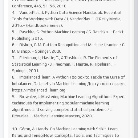
Conference, 445, 51-56, 2010.

4.	VanderPlas, J. Python Data Science Handbook: Essential 
Tools for Working with Data / J. VanderPlas. – O’Reilly Media, 
2016.– (Handbooks Series).

5.	Raschka, S. Python Machine Learning / S. Raschka. – Packt 
Publishing, 2015.

6.	Bishop, C. M. Pattern Recognition and Machine Learning / C. 
M. Bishop. – Springer, 2006.

7.	Friedman, J., Hastie, T., & Tibshirani, R. The Elements of 
Statistical Learning / J. Friedman, T. Hastie, R. Tibshirani. – 
Springer, 2001.

8.	Imbalanced-learn: A Python Toolbox to Tackle the Curse of 
Imbalanced Datasets in Machine Learning Доступно по ссылке: 
https://imbalanced- learn.org

9.	Brownlee, J. Mastering Machine Learning Algorithms: Expert

techniques for implementing popular machine learning 
algorithms and solving complex statistical problems / J. 
Brownlee. – Machine Learning Mastery, 2020.

10.	Géron, A. Hands-On Machine Learning with Scikit-Learn, 
Keras, and TensorFlow: Concepts, Tools, and Techniques to 