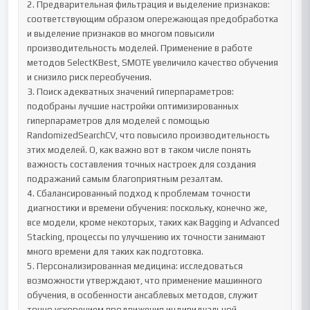
2. Предварительная фильтрация и выделение признаков: 
соответствующим образом опережающая предобработка 
и выделение признаков во многом повысили 
производительность моделей. Применение в работе 
методов SelectKBest, SMOTE увеличило качество обучения 
и снизило риск переобучения.

3. Поиск адекватных значений гиперпараметров: 
подобраны лучшие настройки оптимизированных 
гиперпараметров для моделей с помощью 
RandomizedSearchCV, что повысило производительность 
этих моделей. О, как важно вот в таком числе понять 
важность составления точных настроек для создания 
подражаний самым благоприятным резалтам.

4. Сбалансированный подход к проблемам точности 
диагностики и времени обучения: поскольку, конечно же, 
все модели, кроме некоторых, таких как Bagging и Advanced 
Stacking, процессы по улучшению их точности занимают 
много времени для таких как подготовка. 

5. Персонализированная медицина: исследоваться 
возможности утверждают, что применение машинного 
обучения, в особенности ансаблевых методов, служит 
точно ускорением продвижения индивидуальной 