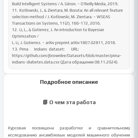
Build Intelligent Systems / A. Géron. – O’Reilly Media, 2019.

11.	Kotlowski, J., & Zientara, M. Boruta: An all relevant feature 
selection method / J. Kotlowski, M. Zientara. – WSEAS 
Transactions on Systems, 11(2), 166-172, 2016.

12.	Li, L., & Gutierrez, J. An introduction to Bayesian 
Optimization /

L. Li, J. Gutierrez. – arXiv preprint arXiv:1807.02811, 2018.

13.	Pima	Indians	dataset:	URL: 
https://github.com/jbrownlee/Datasets/blob/master/pima-
indians-diabetes.data.csv (Дата обращения 08.11.2024).
Подробное описание
📘 О чем эта работа
Курсовая посвящена разработке и сравнительному
исследованию ансамблевых моделей машинного обучения