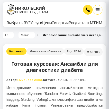
НИКОЛЬСКИЙ
ПОМОЩЬ СТУДЕНТАМ
Выбрать ВУЗ
Услуги
Цены
Синергия
Росдистант
МТИ
ММУ
Главная
Магазин работ
Использование ансамблевых методов для диагностики диабета
Курсовая
Машинное обучение
Год:
2024
👁
51
•
💼
0
Готовая курсовая: Ансамбли для
диагностики диабета
Автор:
Смирнова Анна
Загружена:
23.02.2026 10:42
Исследование применения ансамблевых методов
машинного обучения (Random Forest, Gradient Boosting,
Bagging, Stacking, Voting) для классификации диабета на
наборе Pima Indians. Реализованы предобработка