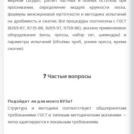
мерном сосуде), расчёт частных и полных остатков при
просеивании, определение модуля крупности песка,
формулы межзерновой пустотности и методика испытаний
на дробимость и сжатие. Все процедуры соотнесены с ГОСТ
(8269‑87, 8735‑88, 8269‑97, 9758‑86), указано применяемое
оборудование (весы, прессы, набор сит, цилиндры) и
параметры испытаний (объёмы проб, усилия пресса, время
сжатия).
❓ Частые вопросы
Подойдет ли для моего ВУЗа?
Структура и методики соответствуют общепринятым
требованиями ГОСТ и типовым методическим указаниям —
легко адаптируются к локальным требованиям.