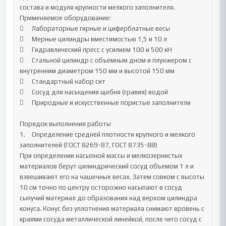
состава и модуля крупности мелкого заполнителя.

Применяемое оборудование:

	Лабораторные гирные и циферблатные весы

	Мерные цилиндры вместимостью 1,5 и 10 л

	Гидравлический пресс с усилием 100 и 500 кН

	Стальной цилиндр с объемным дном и плунжером с 
внутренним диаметром 150 мм и высотой 150 мм

	Стандартный набор сит

	Сосуд для насыщения щебня (гравия) водой

	Природные и искусственные пористые заполнители

Порядок выполнения работы

1.	Определение средней плотности крупного и мелкого 
заполнителей (ГОСТ 8269-87, ГОСТ 8735-88)

При определении насыпной массы и мелкозернистых 
материалов берут цилиндрический сосуд объемом 1 л и 
взвешивают его на чашечных весах. Затем совком с высоты 
10 см точно по центру осторожно насыпают в сосуд 
сыпучий материал до образования над верхом цилиндра 
конуса. Конус без уплотнения материала снимают вровень с 
краями сосуда металлической линейкой, после чего сосуд с 