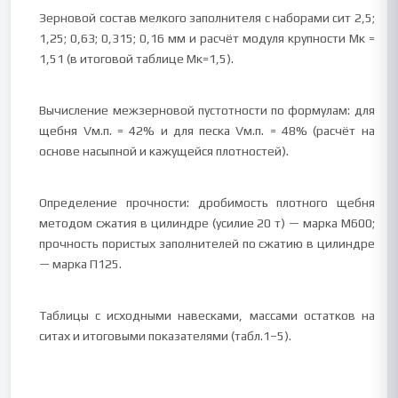
Зерновой состав мелкого заполнителя с наборами сит 2,5;
1,25; 0,63; 0,315; 0,16 мм и расчёт модуля крупности Мк =
1,51 (в итоговой таблице Мк=1,5).
Вычисление межзерновой пустотности по формулам: для
щебня Vм.п. = 42% и для песка Vм.п. = 48% (расчёт на
основе насыпной и кажущейся плотностей).
Определение прочности: дробимость плотного щебня
методом сжатия в цилиндре (усилие 20 т) — марка М600;
прочность пористых заполнителей по сжатию в цилиндре
— марка П125.
Таблицы с исходными навесками, массами остатков на
ситах и итоговыми показателями (табл.1–5).