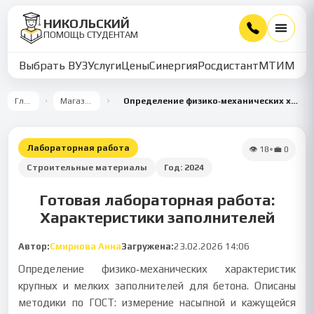
НИКОЛЬСКИЙ
ПОМОЩЬ СТУДЕНТАМ
Выбрать ВУЗ
Услуги
Цены
Синергия
Росдистант
МТИ
ММУ
Главная
Магазин работ
Определение физико‑механических характеристик заполнителей для бетона
Лабораторная работа
👁
18
•
💼
0
Строительные материалы
Год:
2024
Готовая лабораторная работа:
Характеристики заполнителей
Автор:
Смирнова Анна
Загружена:
23.02.2026 14:06
Определение физико‑механических характеристик
крупных и мелких заполнителей для бетона. Описаны
методики по ГОСТ: измерение насыпной и кажущейся