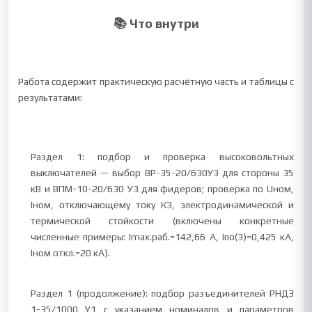
📚 Что внутри
Работа содержит практическую расчётную часть и таблицы с
результатами:
Раздел 1: подбор и проверка высоковольтных
выключателей — выбор ВР-35-20/630У3 для стороны 35
кВ и ВПМ-10-20/630 У3 для фидеров; проверка по Uном,
Iном, отключающему току КЗ, электродинамической и
термической стойкости (включены конкретные
численные примеры: Imax.раб.=142,66 А, Iпо(3)=0,425 кА,
Iном откл.=20 кА).
Раздел 1 (продолжение): подбор разъединителей РНДЗ
1-35/1000 У1 с указанием номиналов и параметров