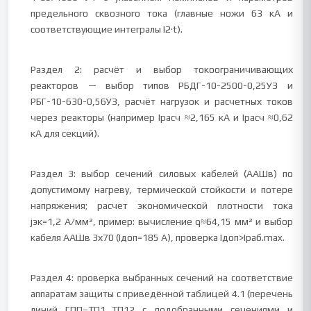
предельного сквозного тока (главные ножи 63 кА и
соответствующие интегралы I2·t).
Раздел 2: расчёт и выбор токоограничивающих
реакторов — выбор типов РБДГ-10-2500-0,25УЗ и
РБГ-10-630-0,56УЗ, расчёт нагрузок и расчетных токов
через реакторы (например Iрасч ≈2,165 кА и Iрасч ≈0,62
кА для секций).
Раздел 3: выбор сечений силовых кабелей (ААШв) по
допустимому нагреву, термической стойкости и потере
напряжения; расчет экономической плотности тока
jэк=1,2 А/мм², пример: вычисление q≈64,15 мм² и выбор
кабеля ААШв 3х70 (Iдоп=185 А), проверка Iдоп>Iраб.max.
Раздел 4: проверка выбранных сечений на соответствие
аппаратам защиты с приведённой таблицей 4.1 (перечень
линий ГПП–ТП1…ТП12 с подобранными сечениями и