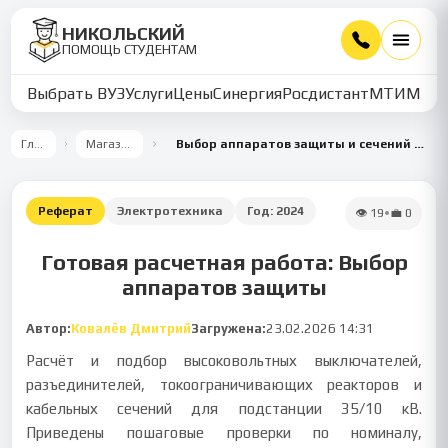
НИКОЛЬСКИЙ
ПОМОЩЬ СТУДЕНТАМ
Выбрать ВУЗ
Услуги
Цены
Синергия
Росдистант
МТИ
ММУ
Главная
Магазин работ
Выбор аппаратов защиты и сечений силовых линий для подстанции 35/10 кВ
Реферат
Электротехника
Год:
2024
👁
19
•
💼
0
Готовая расчетная работа: Выбор
аппаратов защиты
Автор:
Ковалёв Дмитрий
Загружена:
23.02.2026 14:31
Расчёт и подбор высоковольтных выключателей,
разъединителей, токоограничивающих реакторов и
кабельных сечений для подстанции 35/10 кВ.
Приведены пошаговые проверки по номиналу,