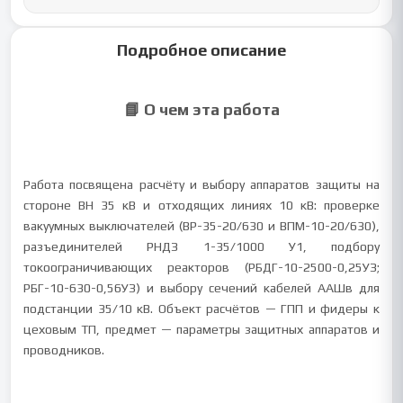
Подробное описание
📘 О чем эта работа
Работа посвящена расчёту и выбору аппаратов защиты на
стороне ВН 35 кВ и отходящих линиях 10 кВ: проверке
вакуумных выключателей (ВР-35-20/630 и ВПМ-10-20/630),
разъединителей РНДЗ 1-35/1000 У1, подбору
токоограничивающих реакторов (РБДГ-10-2500-0,25УЗ;
РБГ-10-630-0,56УЗ) и выбору сечений кабелей ААШв для
подстанции 35/10 кВ. Объект расчётов — ГПП и фидеры к
цеховым ТП, предмет — параметры защитных аппаратов и
проводников.