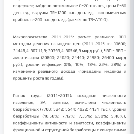
издержек; найдено оптимальное Q=20 тыс. шт., цена P=60
ден. ед., выручка TR=1200 тыс. ден. ед., экономическая
прибыль π=200 тыс. ден. ед. (расчёт по TR−ATC·Q).
Макропоказатели 2011–2015: расчёт реального ВВП
методом деления на индекс цен (2011–2015 гг.: 30600;
31446,4; 30711,9; 30393,4; 30546,9 млрд руб.), ЧВП = ВВП −
амортизация (20800; 24020; 24440; 24980; 26400 млрд
руб.), уровни инфляции (0%, 10%, 18%, 22%, 28%) и
изменение реального дохода (приведены индексы и
проценты роста по годам).
Рынок труда (2011–2015): исходные численности
населения, ЭА, занятых; вычислены численность
безработных (7700; 5242; 5544; 4922; 4131 тыс.), уровни
безработицы (10,58%; 7,12%; 7,35%; 6,50%; 5,46%),
коэффициенты активности и занятости, коэффициенты
фрикционной и структурной безработицы с конкретными