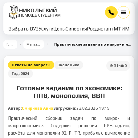
НИКОЛЬСКИЙ
ПОМОЩЬ СТУДЕНТАМ
Выбрать ВУЗ
Услуги
Цены
Синергия
Росдистант
МТИ
ММУ
Главная
Магазин работ
Практические задания по микро- и макроэкономике: ППВ, монополия, ВВП, безработица
Ответы на вопросы
Экономика
👁
31
•
💼
0
Год:
2024
Готовые задания по экономике:
ППВ, монополия, ВВП
Автор:
Смирнова Анна
Загружена:
23.02.2026 19:19
Практический сборник задач по микро- и
макроэкономике. Содержит решения PPF‑задачи,
расчёты для монополии (Q, P, TR, прибыль), вычисление