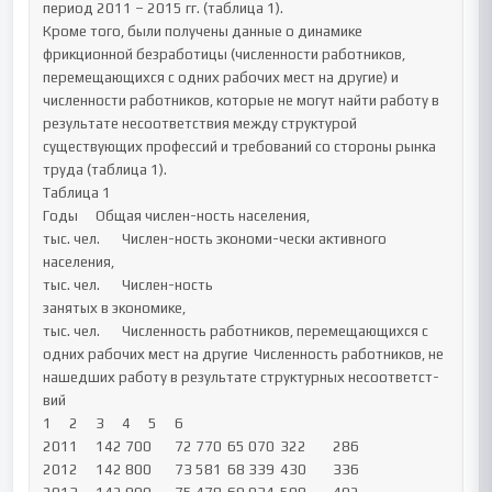
период 2011 – 2015 гг. (таблица 1).

Кроме того, были получены данные о динамике 
фрикционной безработицы (численности работников, 
перемещающихся с одних рабочих мест на другие) и 
численности работников, которые не могут найти работу в 
результате несоответствия между структурой 
существующих профессий и требований со стороны рынка 
труда (таблица 1).

Таблица 1

Годы	Общая числен-ность населения,

тыс. чел.	Числен-ность экономи-чески активного 
населения,

тыс. чел.	Числен-ность

занятых в экономике,

тыс. чел.	Численность работников, перемещающихся с 
одних рабочих мест на другие	Численность работников, не 
нашедших работу в результате структурных несоответст-
вий

1	2	3	4	5	6

2011	142 700	72 770	65 070	322	286

2012	142 800	73 581	68 339	430	336
