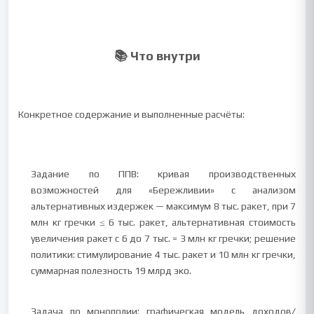
📚 Что внутри
Конкретное содержание и выполненные расчёты:
Задание по ППВ: кривая производственных
возможностей для «Бережливии» с анализом
альтернативных издержек — максимум 8 тыс. ракет, при 7
млн кг гречки ≤ 6 тыс. ракет, альтернативная стоимость
увеличения ракет с 6 до 7 тыс. = 3 млн кг гречки; решение
политики: стимулирование 4 тыс. ракет и 10 млн кг гречки,
суммарная полезность 19 млрд эко.
Задача по монополии: графическая модель доходов/