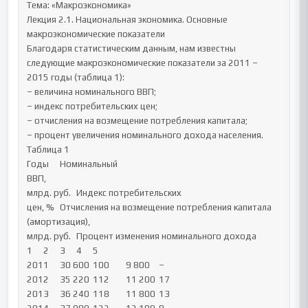
Тема: «Макроэкономика»

Лекция 2.1. Национальная экономика. Основные 
макроэкономические показатели

Благодаря статистическим данным, нам известны 
следующие макроэкономические показатели за 2011 – 
2015 годы (таблица 1): 

– величина номинального ВВП; 

– индекс потребительских цен; 

– отчисления на возмещение потребления капитала;

– процент увеличения номинального дохода населения.

Таблица 1

Годы	Номинальный 

ВВП, 

млрд. руб.	Индекс потребительских

цен, %	Отчисления на возмещение потребления капитала

(амортизация), 

млрд. руб.	Процент изменения номинального дохода

1	2	3	4	5

2011	30 600	100	9 800	–

2012	35 220	112	11 200	17

2013	36 240	118	11 800	13
