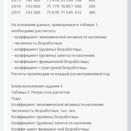
2013	142 900	75 478	69 934	598	402

2014	143 000	75 779	70 857	560	265

2015	143 300	75 676	71 545	472	385

На основании данных, приведенных в таблице 1, 
необходимо рассчитать:

– коэффициент экономической активности населения;

– численность безработных;

– коэффициент (уровень) безработицы;

– коэффициент (уровень) занятости населения;

– коэффициент фрикционной безработицы;

– коэффициент структурной безработицы.

Расчеты производим за каждый рассматриваемый год.

Бланк выполнения задания 4

Таблица 2. Результаты расчетов

Годы	

Коэффициент экономической активности населения	

Численность безработных, тыс. чел.	

Коэффициент (уровень) безработицы	

Коэффициент (уровень) занятости населения	

Коэффи-циент фрикцион-ной безработицы	
