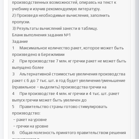
производственных возможностей, опираясь на текст к 
учебнику и изучив рекомендуемую литературу.

2) Произведя необходимые вычисления, заполнить 
пропуски.

3) Результаты вычислений занести в таблицу.

Бланк выполнения задания №1

Задание

1	Максимальное количество ракет, которое может быть 
произведено в Бережливии 	

2	При производстве 7 млн. кг гречки ракет не может быть 
выпущено более 	

3	Альтернативной стоимостью увеличения производства 
ракет с 6 до 7 тыс. шт. в год будет увеличение/уменьшение 
(правильное – выделить) производства гречки на 	

4	При производстве 4 млн. кг гречки и 4 тыс. шт. ракет 
выпуск гречки может быть увеличен до 

5	Правительство страны готово стимулировать 
производство:

 – ракет на уровне 	

 – гречки на уровне 

6	Общая полезность принятого правительством решения 