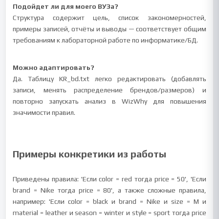
Подойдет ли для моего ВУЗа?
Структура содержит цель, список закономерностей,
примеры записей, отчёты и выводы — соответствует общим
требованиям к лабораторной работе по информатике/БД.
Можно адаптировать?
Да. Таблицу KR_bd.txt легко редактировать (добавлять
записи, менять распределение брендов/размеров) и
повторно запускать анализ в WizWhy для повышения
значимости правил.
Примеры конкретики из работы
Приведены правила: 'Если color = red тогда price = 50', 'Если
brand = Nike тогда price = 80', а также сложные правила,
например: 'Если color = black и brand = Nike и size = M и
material = leather и season = winter и style = sport тогда price