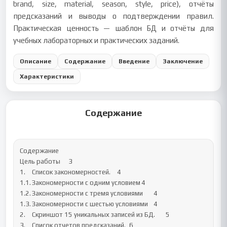
brand, size, material, season, style, price), отчёты
предсказаний и выводы о подтверждении правил.
Практическая ценность — шаблон БД и отчёты для
учебных лабораторных и практических заданий.
Описание
Содержание
Введение
Заключение
Характеристики
Содержание
Содержание

Цель работы	3

1.	Список закономерностей.	4

1.1.	Закономерности с одним условием	4

1.2.	Закономерности с тремя условиями	4

1.3.	Закономерности с шестью условиями	4

2.	Cкриншот 15 уникальных записей из БД.	5

3.	Список отчетов предсказаний.	6
