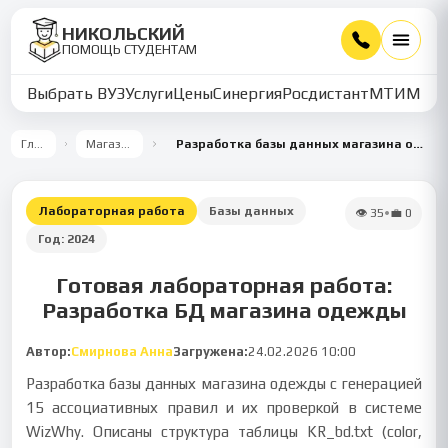
НИКОЛЬСКИЙ
ПОМОЩЬ СТУДЕНТАМ
Выбрать ВУЗ
Услуги
Цены
Синергия
Росдистант
МТИ
ММУ
Главная
Магазин работ
Разработка базы данных магазина одежды с проверкой ассоциативных правил
Лабораторная работа
Базы данных
👁
35
•
💼
0
Год:
2024
Готовая лабораторная работа:
Разработка БД магазина одежды
Автор:
Смирнова Анна
Загружена:
24.02.2026 10:00
Разработка базы данных магазина одежды с генерацией
15 ассоциативных правил и их проверкой в системе
WizWhy. Описаны структура таблицы KR_bd.txt (color,