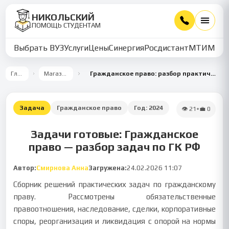
НИКОЛЬСКИЙ
ПОМОЩЬ СТУДЕНТАМ
Выбрать ВУЗ
Услуги
Цены
Синергия
Росдистант
МТИ
ММУ
Главная
Магазин работ
Гражданское право: разбор практических задач по обязательствам и наследованию
Задача
Гражданское право
Год:
2024
👁
21
•
💼
0
Задачи готовые: Гражданское
право — разбор задач по ГК РФ
Автор:
Смирнова Анна
Загружена:
24.02.2026 11:07
Сборник решений практических задач по гражданскому
праву. Рассмотрены обязательственные
правоотношения, наследование, сделки, корпоративные
споры, реорганизация и ликвидация с опорой на нормы