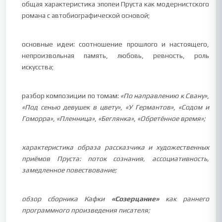
общая характеристика эпопеи Пруста как модернистского
романа с автобиографической основой;
основные идеи: соотношение прошлого и настоящего,
непроизвольная память, любовь, ревность, роль
искусства;
разбор композиции по томам:
«По направлению к Свану»
,
«Под сенью девушек в цвету»
,
«У Германтов»
,
«Содом и
Гоморра»
,
«Пленница»
,
«Беглянка»
,
«Обретённое время»;
характеристика образа рассказчика и художественных
приёмов Пруста: поток сознания, ассоциативность,
замедленное повествование;
обзор сборника Кафки
«Созерцание»
как раннего
программного произведения писателя;