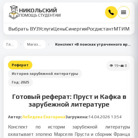
НИКОЛЬСКИЙ
ПОМОЩЬ СТУДЕНТАМ
Выбрать ВУЗ
Услуги
Цены
Синергия
Росдистант
МТИ
ММУ
Главная
Магазин работ
Конспект «В поисках утраченного времени» и «Созерцания»
Реферат
👁
19
•
💼
0
История зарубежной литературы
Год:
2025
Готовый реферат: Пруст и Кафка в
зарубежной литературе
Автор:
Лебедева Екатерина
Загружена:
14.04.2026 13:54
Конспект по истории зарубежной литературы
охватывает эпопею Марселя Пруста и сборник Франца