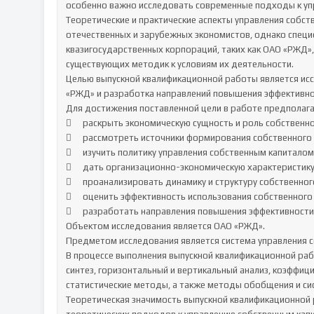
особенно важно исследовать современные подходы к уп
Теоретические и практические аспекты управления собс
отечественных и зарубежных экономистов, однако специ
квазигосударственных корпораций, таких как ОАО «РЖД»,
существующих методик к условиям их деятельности.

Целью выпускной квалификационной работы является исс
«РЖД» и разработка направлений повышения эффективнос
Для достижения поставленной цели в работе предполага
	раскрыть экономическую сущность и роль собственного капитала предприятия;

	рассмотреть источники формирования собственного капитала и особенности их использования;

	изучить политику управления собственным капиталом предприятия;

	дать организационно-экономическую характеристику ОАО «РЖД»;

	проанализировать динамику и структуру собственного капитала ОАО «РЖД»;

	оценить эффективность использования собственного капитала компании;

	разработать направления повышения эффективности управления собственным капиталом ОАО «РЖД».

Объектом исследования является ОАО «РЖД».

Предметом исследования является система управления 
В процессе выполнения выпускной квалификационной рабо
синтез, горизонтальный и вертикальный анализ, коэффиц
статистические методы, а также методы обобщения и си
Теоретическая значимость выпускной квалификационной р