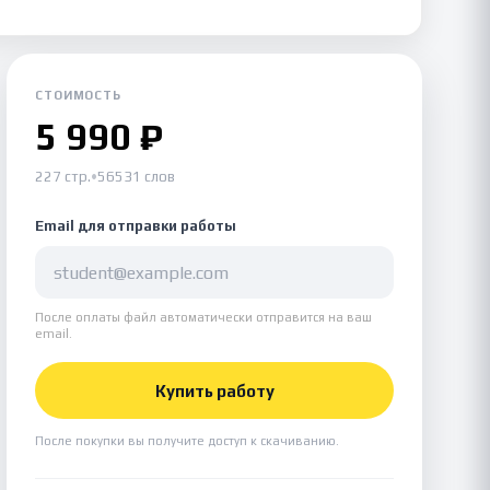
СТОИМОСТЬ
5 990 ₽
227 стр.
•
56531 слов
Email для отправки работы
После оплаты файл автоматически отправится на ваш
email.
Купить работу
После покупки вы получите доступ к скачиванию.