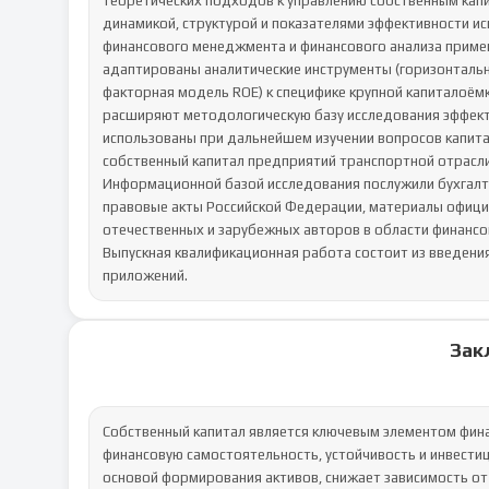
теоретических подходов к управлению собственным капи
динамикой, структурой и показателями эффективности и
финансового менеджмента и финансового анализа примени
адаптированы аналитические инструменты (горизонтальн
факторная модель ROE) к специфике крупной капиталоём
расширяют методологическую базу исследования эффекти
использованы при дальнейшем изучении вопросов капита
собственный капитал предприятий транспортной отрасли.
Информационной базой исследования послужили бухгалт
правовые акты Российской Федерации, материалы официал
отечественных и зарубежных авторов в области финансо
Выпускная квалификационная работа состоит из введения,
приложений.
Зак
Собственный капитал является ключевым элементом фин
финансовую самостоятельность, устойчивость и инвестиц
основой формирования активов, снижает зависимость от 