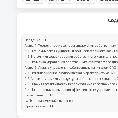
Сод
Введение	3

Глава 1. Теоретические основы управления собственным к
1.1	Экономическая сущность и роль собственного капитала предприятия	6

1.2	Источники формирования собственного капитала предприятия	11

1.3 Политика управления собственным капиталом предприят
Глава 2. Анализ управления собственным капиталом ОАО «РЖ
2.1 Организационно-экономическая характеристика ОАО «Р
2.2 Анализ динамики и структуры собственного капитала ОА
2.3 Оценка эффективности использования собственного кап
2.4 Направления повышения эффективности управления со
Заключение	61

Библиографический список	63

Приложение	66