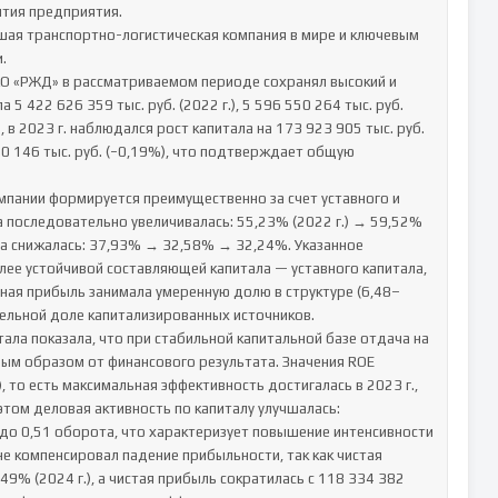
тия предприятия.

ая транспортно-логистическая компания в мире и ключевым 


АО «РЖД» в рассматриваемом периоде сохранял высокий и 
5 422 626 359 тыс. руб. (2022 г.), 5 596 550 264 тыс. руб. 
м, в 2023 г. наблюдался рост капитала на 173 923 905 тыс. руб. 
00 146 тыс. руб. (−0,19%), что подтверждает общую 
мпании формируется преимущественно за счет уставного и 
 последовательно увеличивалась: 55,23% (2022 г.) → 59,52% 
ала снижалась: 37,93% → 32,58% → 32,24%. Указанное 
ее устойчивой составляющей капитала — уставного капитала, 
ная прибыль занимала умеренную долю в структуре (6,48–
ельной доле капитализированных источников.

ла показала, что при стабильной капитальной базе отдача на 
ным образом от финансового результата. Значения ROE 
.), то есть максимальная эффективность достигалась в 2023 г., 
этом деловая активность по капиталу улучшалась: 
до 0,51 оборота, что характеризует повышение интенсивности 
е компенсировал падение прибыльности, так как чистая 
49% (2024 г.), а чистая прибыль сократилась с 118 334 382 