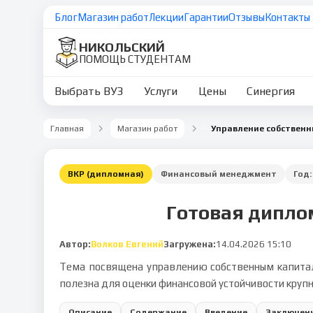
Блог
Магазин работ
Лекции
Гарантии
Отзывы
Контакты
НИКОЛЬСКИЙ
ПОМОЩЬ СТУДЕНТАМ
Выбрать ВУЗ
Услуги
Цены
Синергия
Главная
Магазин работ
Управление собствен
ВКР (дипломная)
Финансовый менеджмент
Год
Готовая дипло
Автор:
Волков Евгений
Загружена:
14.04.2026 15:10
Тема посвящена управлению собственным капитало
полезна для оценки финансовой устойчивости круп
Описание
Содержание
Введение
Заключен