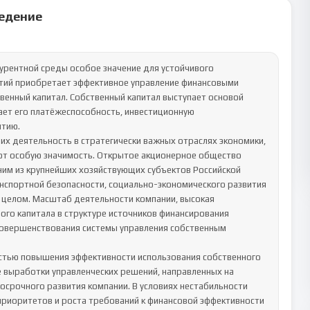
едение
курентной среды особое значение для устойчивого 
тий приобретает эффективное управление финансовыми 
енный капитал. Собственный капитал выступает основой 
ет его платёжеспособность, инвестиционную 
тию.

х деятельность в стратегически важных отраслях экономики, 
т особую значимость. Открытое акционерное общество 
ним из крупнейших хозяйствующих субъектов Российской 
спортной безопасности, социально-экономического развития 
 целом. Масштаб деятельности компании, высокая 
ого капитала в структуре источников финансирования 
совершенствования системы управления собственным 
тью повышения эффективности использования собственного 
е выработки управленческих решений, направленных на 
осрочного развития компании. В условиях нестабильности 
риоритетов и роста требований к финансовой эффективности 