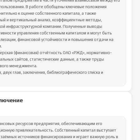
талом предприятия в части уточнения взаимосвязи между его 
спользования. В работе обобщены ключевые положения 
тельно к оценке собственного капитала, а также 
ый и вертикальный анализ, коэффициентные методы, 
кой инфраструктурной компании. Полученные выводы 
вности управления собственным капиталом и могут быть 
лизации, финансовой устойчивости и повышения отдачи на 


ерская (финансовая) отчётность ОАО «РЖД», нормативно-
ьных сайтов, статистические данные, а также труды 
вого менеджмента.

 двух глав, заключения, библиографического списка и 
лючение
ансовых ресурсов предприятия, обеспечивающим его 
ионную привлекательность. Собственный капитал выступает 
заёмных источников финансирования и играет важную роль в 