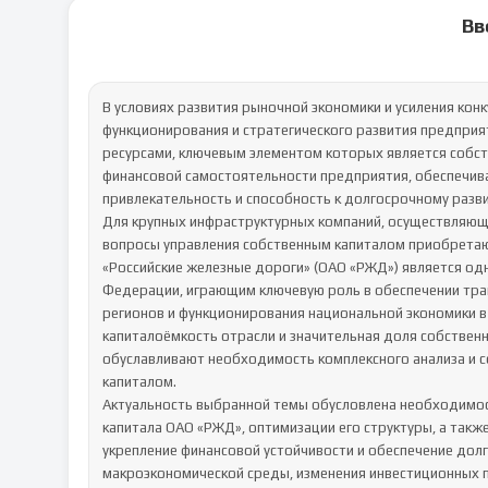
Вв
В условиях развития рыночной экономики и усиления кон
функционирования и стратегического развития предприя
ресурсами, ключевым элементом которых является собств
финансовой самостоятельности предприятия, обеспечива
привлекательность и способность к долгосрочному разви
Для крупных инфраструктурных компаний, осуществляющи
вопросы управления собственным капиталом приобретаю
«Российские железные дороги» (ОАО «РЖД») является од
Федерации, играющим ключевую роль в обеспечении тран
регионов и функционирования национальной экономики в
капиталоёмкость отрасли и значительная доля собственн
обуславливают необходимость комплексного анализа и 
капиталом.

Актуальность выбранной темы обусловлена необходимос
капитала ОАО «РЖД», оптимизации его структуры, а такж
укрепление финансовой устойчивости и обеспечение долг
макроэкономической среды, изменения инвестиционных п