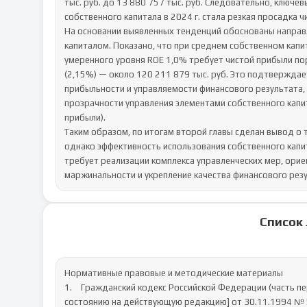
тыс. руб. до 13 880 757 тыс. руб. Следовательно, ключ
собственного капитала в 2024 г. стала резкая просадка ч
На основании выявленных тенденций обоснованы направ
капиталом. Показано, что при среднем собственном капита
умеренного уровня ROE 1,0% требует чистой прибыли поря
(2,15%) — около 120 211 879 тыс. руб. Это подтвержда
прибыльности и управляемости финансового результата
прозрачности управления элементами собственного капит
прибыли).

Таким образом, по итогам второй главы сделан вывод о 
однако эффективность использования собственного капита
требует реализации комплекса управленческих мер, орие
маржинальности и укрепление качества финансового резу
Список
Нормативные правовые и методические материалы

1.	Гражданский кодекс Российской Федерации (часть первая): [федер. закон: принят Гос. Думой 21 окт. 1994 г.: по 
состоянию на действующую редакцию] от 30.11.1994 № 5