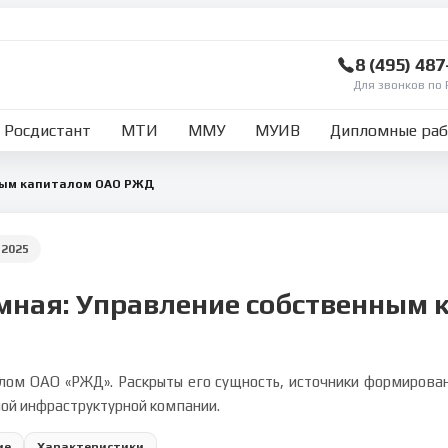
8 (495) 48
Для звонков по 
Росдистант
МТИ
ММУ
МУИВ
Дипломные ра
ным капиталом ОАО РЖД
:
2025
мная: Управление собственным
м ОАО «РЖД». Раскрыты его сущность, источники формировани
ной инфраструктурной компании.
ие
Характеристики