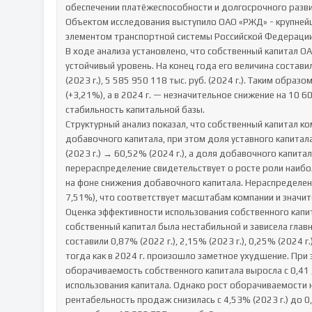
обеспечении платёжеспособности и долгосрочного разви
Объектом исследования выступило ОАО «РЖД» - крупнейш
элементом транспортной системы Российской Федерации.
В ходе анализа установлено, что собственный капитал О
устойчивый уровень. На конец года его величина составила 
(2023 г.), 5 585 950 118 тыс. руб. (2024 г.). Таким образо
(+3,21%), а в 2024 г. — незначительное снижение на 10 6
стабильность капитальной базы.

Структурный анализ показал, что собственный капитал ко
добавочного капитала, при этом доля уставного капитала
(2023 г.) → 60,52% (2024 г.), а доля добавочного капит
перераспределение свидетельствует о росте роли наибол
на фоне снижения добавочного капитала. Нераспределен
7,51%), что соответствует масштабам компании и значит
Оценка эффективности использования собственного капита
собственный капитал была нестабильной и зависела глав
составили 0,87% (2022 г.), 2,15% (2023 г.), 0,25% (2024 г
тогда как в 2024 г. произошло заметное ухудшение. При 
оборачиваемость собственного капитала выросла с 0,41 
использования капитала. Однако рост оборачиваемости н
рентабельность продаж снизилась с 4,53% (2023 г.) до 0,