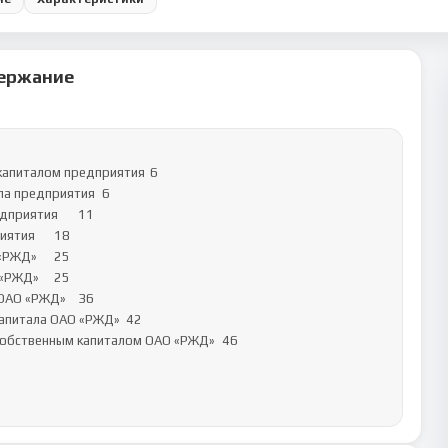
ержание
апиталом предприятия	6

ия	18

Д»	25

ЖД»	25

О «РЖД»	36

итала ОАО «РЖД»	42

бственным капиталом ОАО «РЖД»	46
