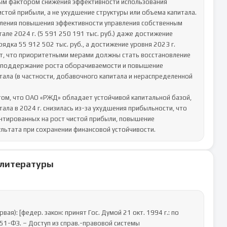
евым фактором снижения эффективности использования 
истой прибыли, а не ухудшение структуры или объема капитала.

ления повышения эффективности управления собственным 
ле 2024 г. (5 591 250 191 тыс. руб.) даже достижение 
дка 55 912 502 тыс. руб., а достижение уровня 2023 г. 
ет, что приоритетными мерами должны стать восстановление 
, поддержание роста оборачиваемости и повышение 
ала (в частности, добавочного капитала и нераспределенной 
том, что ОАО «РЖД» обладает устойчивой капитальной базой, 
ла в 2024 г. снизилась из-за ухудшения прибыльности, что 
нтированных на рост чистой прибыли, повышение 
льтата при сохранении финансовой устойчивости.
 литературы
1-ФЗ. – Доступ из справ.-правовой системы 