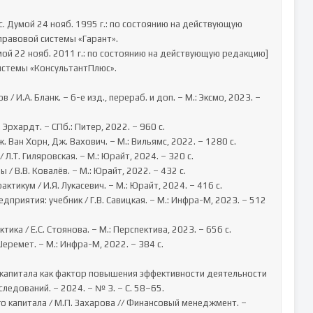
равовой системы «Гарант».

истемы «КонсультантПлюс».

ледований. – 2024. – № 3. – С. 58–65.
