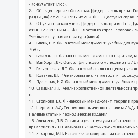
«КонсультантПлюс».

2.	Об акционерных обществах: [федер. закон: принят Гос. Думой 24 нояб. 1995 г.: по состоянию на действующую 
редакцию] от 26.12.1995 № 208-ФЗ. – Доступ из справ.-п
3.	О бухгалтерском учёте: [федер. закон: принят Гос. Думой 22 нояб. 2011 г.: по состоянию на действующую редакцию] 
от 06.12.2011 № 402-ФЗ. – Доступ из справ.-правовой с
Учебная и научная литература (книги)

4.	Бланк, И.А. Финансовый менеджмент: учебник для вузов / И.А. Бланк. – 6-е изд., перераб. и доп. – М.: Эксмо, 2023. – 
768 с.

5.	Бригхэм, Ю. Финансовый менеджмент / Ю. Бригхэм, М. Эрхардт. – СПб.: Питер, 2022. – 960 с.

6.	Ван Хорн, Дж. Основы финансового менеджмента / Дж. Ван Хорн, Дж. Вахович. – М.: Вильямс, 2022. – 1280 с.

7.	Гиляровская, Л.Т. Финансовый анализ и оценка рисков / Л.Т. Гиляровская. – М.: Юрайт, 2024. – 320 с.

8.	Ковалёв, В.В. Финансовый анализ: методы и процедуры / В.В. Ковалёв. – М.: Юрайт, 2022. – 432 с.

9.	Лукасевич, И.Я. Финансовый менеджмент: учебник и практикум / И.Я. Лукасевич. – М.: Юрайт, 2024. – 416 с.

10.	Савицкая, Г.В. Анализ хозяйственной деятельности предприятия: учебник / Г.В. Савицкая. – М.: Инфра-М, 2023. – 512 
с.

11.	Стоянова, Е.С. Финансовый менеджмент: теория и практика / Е.С. Стоянова. – М.: Перспектива, 2023. – 656 с.

12.	Шеремет, А.Д. Теория экономического анализа / А.Д. Шеремет. – М.: Инфра-М, 2022. – 384 с.

Научные статьи и периодические издания

13.	Алексеева, Т.В. Оптимизация структуры собственного капитала как фактор повышения эффективности деятельности 
предприятия / Т.В. Алексеева // Вестник экономических исс
14.	Захарова, М.П. Источники формирования собственного капитала / М.П. Захарова // Финансовый менеджмент. – 