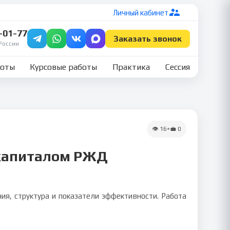
Личный кабинет
7-01-77
Заказать звонок
России
боты
Курсовые работы
Практика
Сессия
👁
16
•
💼
0
 капиталом РЖД
я, структура и показатели эффективности. Работа