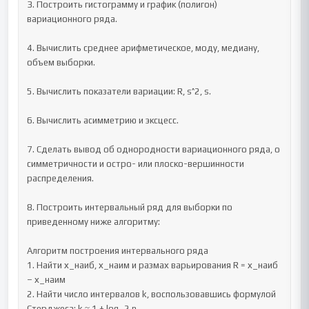
3. Построить гистограмму и график (полигон) 
вариационного ряда.

4. Вычислить среднее арифметическое, моду, медиану, 
объем выборки.

5. Вычислить показатели вариации: R, s^2, s.

6. Вычислить асимметрию и эксцесс.

7. Сделать вывод об однородности вариационного ряда, о 
симметричности и остро- или плоско-вершинности 
распределения.

8. Построить интервальный ряд для выборки по 
приведенному ниже алгоритму:

Алгоритм построения интервального ряда

1. Найти х_наиб, х_наим и размах варьирования R = х_наиб 
– х_наим

2. Найти число интервалов k, воспользовавшись формулой 
Стерджеса: k ≈ 1 + log_2 n
