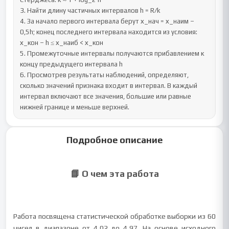
3. Найти длину частичных интервалов h = R/k

4. За начало первого интервала берут х_нач = х_наим – 
0,5h; конец последнего интервала находится из условия: 
х_кон – h ≤ х_наиб < х_кон

5. Промежуточные интервалы получаются прибавлением к 
концу предыдущего интервала h

6. Просмотрев результаты наблюдений, определяют, 
сколько значений признака входит в интервал. В каждый 
интервал включают все значения, большие или равные 
нижней границе и меньше верхней.
Подробное описание
📘 О чем эта работа
Работа посвящена статистической обработке выборки из 60
чисел в диапазоне от 4,02 до 4,97. На основе исходного