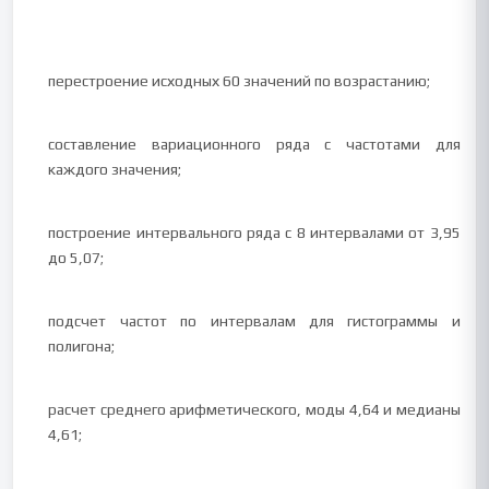
перестроение исходных 60 значений по возрастанию;
составление вариационного ряда с частотами для
каждого значения;
построение интервального ряда с 8 интервалами от 3,95
до 5,07;
подсчет частот по интервалам для гистограммы и
полигона;
расчет среднего арифметического, моды 4,64 и медианы
4,61;