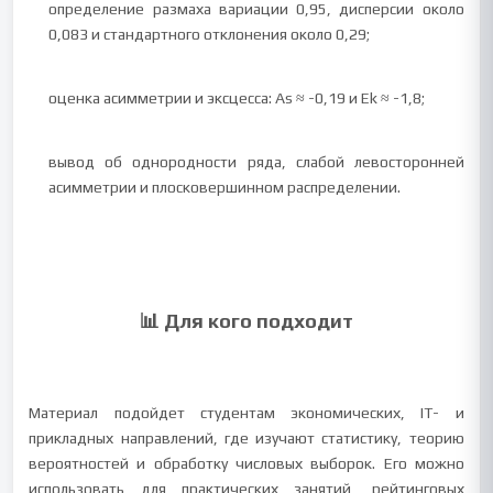
определение размаха вариации 0,95, дисперсии около
0,083 и стандартного отклонения около 0,29;
оценка асимметрии и эксцесса: As ≈ -0,19 и Ek ≈ -1,8;
вывод об однородности ряда, слабой левосторонней
асимметрии и плосковершинном распределении.
📊 Для кого подходит
Материал подойдет студентам экономических, IT- и
прикладных направлений, где изучают статистику, теорию
вероятностей и обработку числовых выборок. Его можно
использовать для практических занятий, рейтинговых