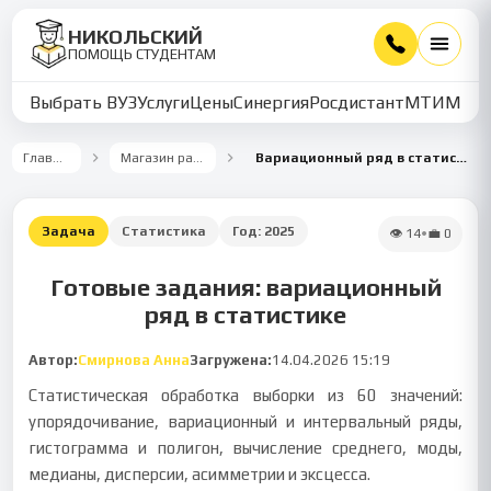
НИКОЛЬСКИЙ
ПОМОЩЬ СТУДЕНТАМ
Выбрать ВУЗ
Услуги
Цены
Синергия
Росдистант
МТИ
ММУ
Главная
Магазин работ
Вариационный ряд в статистике
Задача
Статистика
Год:
2025
👁
14
•
💼
0
Готовые задания: вариационный
ряд в статистике
Автор:
Смирнова Анна
Загружена:
14.04.2026 15:19
Статистическая обработка выборки из 60 значений:
упорядочивание, вариационный и интервальный ряды,
гистограмма и полигон, вычисление среднего, моды,
медианы, дисперсии, асимметрии и эксцесса.