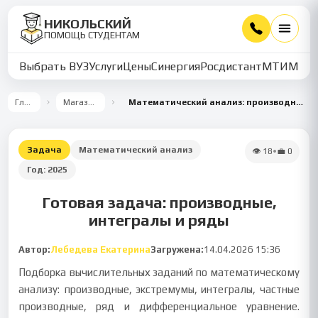
НИКОЛЬСКИЙ
ПОМОЩЬ СТУДЕНТАМ
Выбрать ВУЗ
Услуги
Цены
Синергия
Росдистант
МТИ
ММУ
Главная
Магазин работ
Математический анализ: производные, интегралы и ряды
Задача
Математический анализ
👁
18
•
💼
0
Год:
2025
Готовая задача: производные,
интегралы и ряды
Автор:
Лебедева Екатерина
Загружена:
14.04.2026 15:36
Подборка вычислительных заданий по математическому
анализу: производные, экстремумы, интегралы, частные
производные, ряд и дифференциальное уравнение.