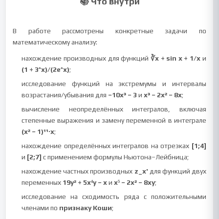
📚 Что внутри
В работе рассмотрены конкретные задачи по
математическому анализу:
нахождение производных для функций
∛x + sin x + 1/x
и
(1 + 3^x)/(2e^x)
;
исследование функций на экстремумы и интервалы
возрастания/убывания для
−10x³ − 3
и
x³ − 2x² − 8x
;
вычисление неопределённых интегралов, включая
степенные выражения и замену переменной в интеграле
(x² − 1)¹¹·x
;
нахождение определённых интегралов на отрезках
[1;4]
и
[2;7]
с применением формулы Ньютона–Лейбница;
нахождение частных производных
z_x'
для функций двух
переменных
19y² + 5x⁴y − x
и
x⁵ − 2x² − 8xy
;
исследование на сходимость ряда с положительными
членами по
признаку Коши
;