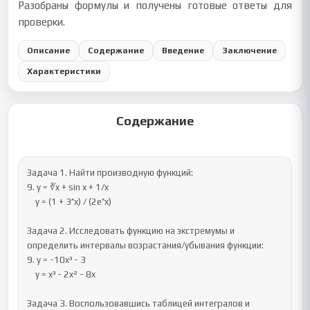
Разобраны формулы и получены готовые ответы для
проверки.
Описание
Содержание
Введение
Заключение
Характеристики
Содержание
Задача 1. Найти производную функций:

9. y = ∛x + sin x + 1/x

    y = (1 + 3^x) / (2e^x)

Задача 2. Исследовать функцию на экстремумы и 
определить интервалы возрастания/убывания функции:

9. y = -10x³ - 3

    y = x³ - 2x² - 8x

Задача 3. Воспользовавшись таблицей интегралов и 