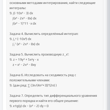
основными методами интегрирования, найти следующие 
интегралы:

9. ∫(-10x³ - 3) dx

    ∫(x³ - 2x² - 8x) dx

    ∫(x² - 1)^11 · x dx

Задача 4. Вычислить определённый интеграл:

9. ∫₁⁴ (-10x³) dx

    ∫₂⁷ (x³ - 2x² - 8x) dx

Задача 5. Вычислить производную z_x':

9. z = 19y² + 5x⁴y - x

    z = x⁵ - 2x² - 8xy

Задача 6. Исследовать на сходимость ряд с 
положительными членами:

9. (дан ряд: ∑ (3n/(4n²+3))^(2n) )

Задача 7. Определить тип дифференциального уравнения 
первого порядка и найти его общее решение:

9. x·tg(y) dx − (x² − 2) dy = 0