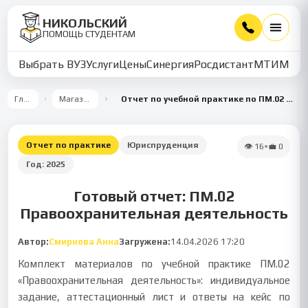
НИКОЛЬСКИЙ
ПОМОЩЬ СТУДЕНТАМ
Выбрать ВУЗ
Услуги
Цены
Синергия
Росдистант
МТИ
ММУ
Главная
Магазин работ
Отчет по учебной практике по ПМ.02 Правоохранительная деятельность
Отчет по практике
Юриспруденция
👁
16
•
💼
0
Год:
2025
Готовый отчет: ПМ.02
Правоохранительная деятельность
Автор:
Смирнова Анна
Загружена:
14.04.2026 17:20
Комплект материалов по учебной практике ПМ.02
«Правоохранительная деятельность»: индивидуальное
задание, аттестационный лист и ответы на кейс по