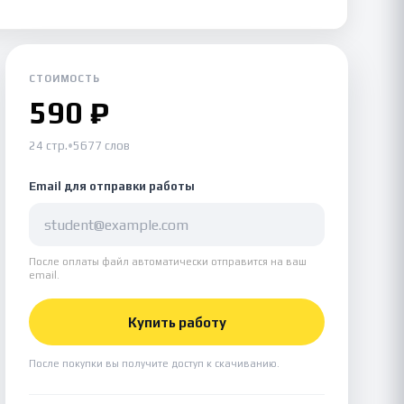
СТОИМОСТЬ
590 ₽
24 стр.
•
5677 слов
Email для отправки работы
После оплаты файл автоматически отправится на ваш
email.
Купить работу
После покупки вы получите доступ к скачиванию.