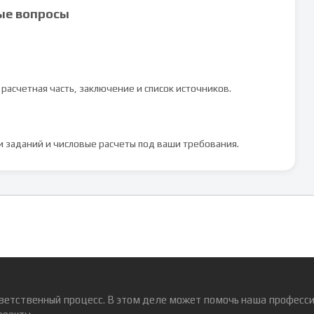
ые вопросы
 расчетная часть, заключение и список источников.
и заданий и числовые расчеты под ваши требования.
ветственный процесс. В этом деле может помочь наша професси