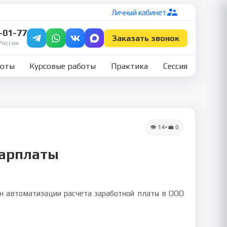
Личный кабинет
7-01-77
Заказать звонок
России
боты
Курсовые работы
Практика
Сессия
👁
14
•
💼
0
зарплаты
н автоматизации расчета заработной платы в ООО