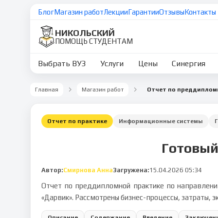
Блог
Магазин работ
Лекции
Гарантии
Отзывы
Контакты
НИКОЛЬСКИЙ
ПОМОЩЬ СТУДЕНТАМ
Выбрать ВУЗ
Услуги
Цены
Синергия
Главная
Магазин работ
Отчет по практике
Информационные системы
Готовый
Автор:
Смирнова Анна
Загружена:
15.04.2026 05:34
Отчет по преддипломной практике по направлени
«Дарвик». Рассмотрены бизнес-процессы, затраты, э
Описание
Содержание
Введение
Заключен