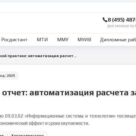
8 (495) 48
Для звонков по 
Росдистант
МТИ
ММУ
МУИВ
Дипломные ра
Отчет по преддипломной практике: автоматизация расчета заработной платы
Год:
2025
 отчет: автоматизация расчета 
ю 09.03.02 «Информационные системы и технологии» посвяще
кономический эффект и сроки окупаемости.
ие
Характеристики