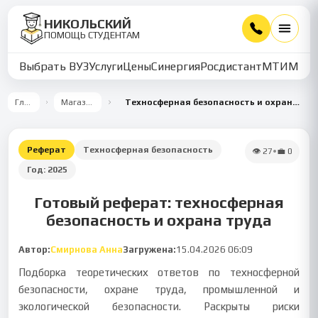
НИКОЛЬСКИЙ
ПОМОЩЬ СТУДЕНТАМ
Выбрать ВУЗ
Услуги
Цены
Синергия
Росдистант
МТИ
ММУ
Главная
Магазин работ
Техносферная безопасность и охрана труда: теоретические вопросы
Реферат
Техносферная безопасность
👁
27
•
💼
0
Год:
2025
Готовый реферат: техносферная
безопасность и охрана труда
Автор:
Смирнова Анна
Загружена:
15.04.2026 06:09
Подборка теоретических ответов по техносферной
безопасности, охране труда, промышленной и
экологической безопасности. Раскрыты риски