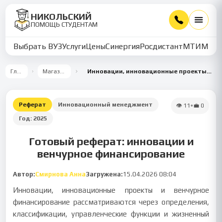
НИКОЛЬСКИЙ
ПОМОЩЬ СТУДЕНТАМ
Выбрать ВУЗ
Услуги
Цены
Синергия
Росдистант
МТИ
ММУ
Главная
Магазин работ
Инновации, инновационные проекты и венчурное финансирование
Реферат
Инновационный менеджмент
👁
11
•
💼
0
Год:
2025
Готовый реферат: инновации и
венчурное финансирование
Автор:
Смирнова Анна
Загружена:
15.04.2026 08:04
Инновации, инновационные проекты и венчурное
финансирование рассматриваются через определения,
классификации, управленческие функции и жизненный