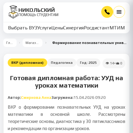
НИКОЛЬСКИЙ
ПОМОЩЬ СТУДЕНТАМ
Выбрать ВУЗ
Услуги
Цены
Синергия
Росдистант
МТИ
ММУ
Главная
Магазин работ
Формирование познавательных универсальных учебных действий на уроках математики
ВКР (дипломная)
Педагогика
Год:
2025
👁
14
•
💼
0
Готовая дипломная работа: УУД на
уроках математики
Автор:
Смирнова Анна
Загружена:
15.04.2026 09:20
ВКР о формировании познавательных УУД на уроках
математики в основной школе. Рассмотрены
теоретические основы, диагностика у 30 пятиклассников
и рекомендации по организации уроков.