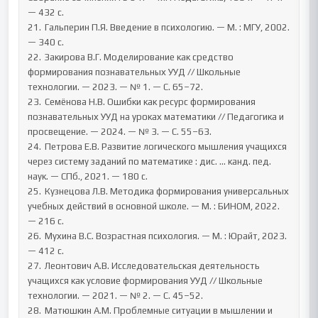
— 432 с.

21.	Гальперин П.Я. Введение в психологию. — М. : МГУ, 2002. 
— 340 с.

22.	Закирова В.Г. Моделирование как средство 
формирования познавательных УУД // Школьные 
технологии. — 2023. — № 1. — С. 65–72.

23.	Семёнова Н.В. Ошибки как ресурс формирования 
познавательных УУД на уроках математики // Педагогика и 
просвещение. — 2024. — № 3. — С. 55–63.

24.	Петрова Е.В. Развитие логического мышления учащихся 
через систему заданий по математике : дис. ... канд. пед. 
наук. — СПб., 2021. — 180 с.

25.	Кузнецова Л.В. Методика формирования универсальных 
учебных действий в основной школе. — М. : БИНОМ, 2022. 
— 216 с.

26.	Мухина В.С. Возрастная психология. — М. : Юрайт, 2023. 
— 412 с.

27.	Леонтович А.В. Исследовательская деятельность 
учащихся как условие формирования УУД // Школьные 
технологии. — 2021. — № 2. — С. 45–52.

28.	Матюшкин А.М. Проблемные ситуации в мышлении и 