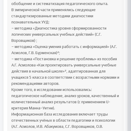
обобщение и систематизация педагогического опыта.

В эмпирической части применялись следующие 
стандартизированные методики диагностики 
познавательных УУД:

– методика «Диагностика уровня сформированности 
логических универсальных учебных действий» (С.Г. 
Воровщиков) ;

– методика «Оценка умения работать с информацией» (А.Г. 
Асмолов, Г.В. Бурменская)²;

– методика «Постановка и решение проблемы» из пособия 
А.Г. Асмолова «Как проектировать универсальные учебные 
действия в начальной школе»², адаптированная для 
учащихся 5 класса в соответствии с возрастными нормами и 
рекомендациями авторов.

Кроме того, в исследовании использовались: 
педагогическое наблюдение, анализ уроков, качественный и 
количественный анализ результатов (с применением U-
критерия Манна–Уитни).

Информационная база исследования включает труды 
отечественных учёных в области педагогики и психологии 
(А.Г. Асмолов, И.В. Абакумова, С.Г. Воровщиков, О.В. 