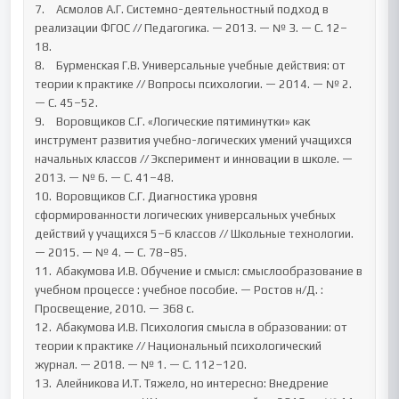
7.	Асмолов А.Г. Системно-деятельностный подход в 
реализации ФГОС // Педагогика. — 2013. — № 3. — С. 12–
18.

8.	Бурменская Г.В. Универсальные учебные действия: от 
теории к практике // Вопросы психологии. — 2014. — № 2. 
— С. 45–52.

9.	Воровщиков С.Г. «Логические пятиминутки» как 
инструмент развития учебно-логических умений учащихся 
начальных классов // Эксперимент и инновации в школе. — 
2013. — № 6. — С. 41–48.

10.	Воровщиков С.Г. Диагностика уровня 
сформированности логических универсальных учебных 
действий у учащихся 5–6 классов // Школьные технологии. 
— 2015. — № 4. — С. 78–85.

11.	Абакумова И.В. Обучение и смысл: смыслообразование в 
учебном процессе : учебное пособие. — Ростов н/Д. : 
Просвещение, 2010. — 368 с.

12.	Абакумова И.В. Психология смысла в образовании: от 
теории к практике // Национальный психологический 
журнал. — 2018. — № 1. — С. 112–120.

13.	Алейникова И.Т. Тяжело, но интересно: Внедрение 