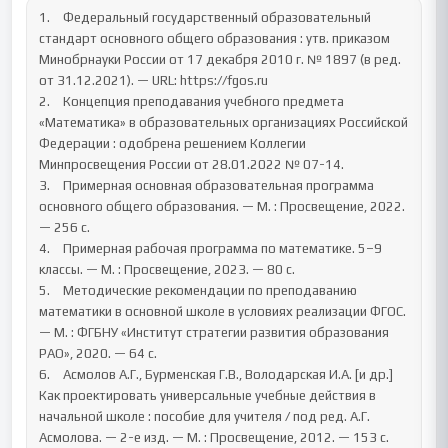
1.	Федеральный государственный образовательный 
стандарт основного общего образования : утв. приказом 
Минобрнауки России от 17 декабря 2010 г. № 1897 (в ред. 
от 31.12.2021). — URL: https://fgos.ru

2.	Концепция преподавания учебного предмета 
«Математика» в образовательных организациях Российской 
Федерации : одобрена решением Коллегии 
Минпросвещения России от 28.01.2022 № 07-14.

3.	Примерная основная образовательная программа 
основного общего образования. — М. : Просвещение, 2022. 
— 256 с.

4.	Примерная рабочая программа по математике. 5–9 
классы. — М. : Просвещение, 2023. — 80 с.

5.	Методические рекомендации по преподаванию 
математики в основной школе в условиях реализации ФГОС. 
— М. : ФГБНУ «Институт стратегии развития образования 
РАО», 2020. — 64 с.

6.	Асмолов А.Г., Бурменская Г.В., Володарская И.А. [и др.] 
Как проектировать универсальные учебные действия в 
начальной школе : пособие для учителя / под ред. А.Г. 
Асмолова. — 2-е изд. — М. : Просвещение, 2012. — 153 с.
