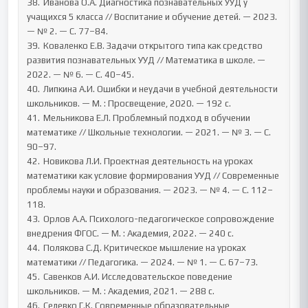
38.	Иванова О.А. Диагностика познавательных УУД у 
учащихся 5 класса // Воспитание и обучение детей. — 2023. 
— № 2. — С. 77–84.

39.	Коваленко Е.В. Задачи открытого типа как средство 
развития познавательных УУД // Математика в школе. — 
2022. — № 6. — С. 40–45.

40.	Липкина А.И. Ошибки и неудачи в учебной деятельности 
школьников. — М. : Просвещение, 2020. — 192 с.

41.	Мельникова Е.Л. Проблемный подход в обучении 
математике // Школьные технологии. — 2021. — № 3. — С. 
90–97.

42.	Новикова Л.И. Проектная деятельность на уроках 
математики как условие формирования УУД // Современные 
проблемы науки и образования. — 2023. — № 4. — С. 112–
118.

43.	Орлов А.А. Психолого-педагогическое сопровождение 
внедрения ФГОС. — М. : Академия, 2022. — 240 с.

44.	Полякова С.Д. Критическое мышление на уроках 
математики // Педагогика. — 2024. — № 1. — С. 67–73.

45.	Савенков А.И. Исследовательское поведение 
школьников. — М. : Академия, 2021. — 288 с.

46.	Селевко Г.К. Современные образовательные 