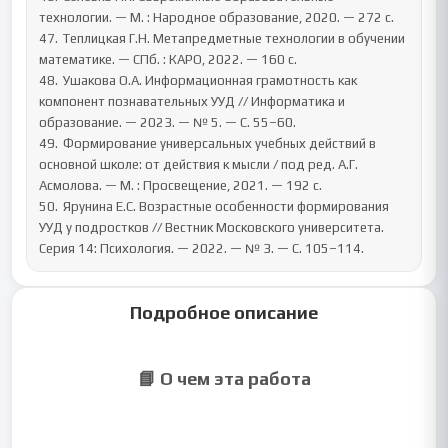
технологии. — М. : Народное образование, 2020. — 272 с.

47.	Теплицкая Г.Н. Метапредметные технологии в обучении 
математике. — СПб. : КАРО, 2022. — 160 с.

48.	Ушакова О.А. Информационная грамотность как 
компонент познавательных УУД // Информатика и 
образование. — 2023. — № 5. — С. 55–60.

49.	Формирование универсальных учебных действий в 
основной школе: от действия к мысли / под ред. А.Г. 
Асмолова. — М. : Просвещение, 2021. — 192 с.

50.	Ярунина Е.С. Возрастные особенности формирования 
УУД у подростков // Вестник Московского университета. 
Серия 14: Психология. — 2022. — № 3. — С. 105–114.
Подробное описание
📘 О чем эта работа