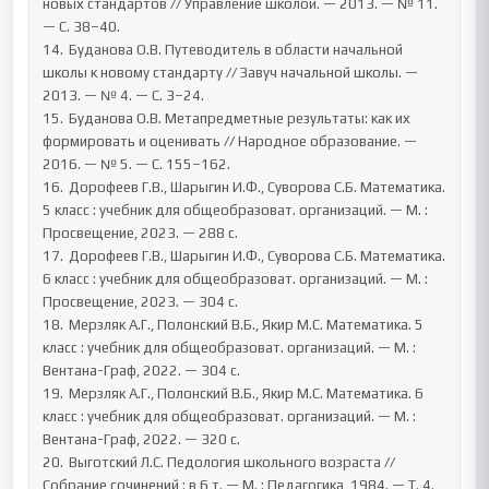
новых стандартов // Управление школой. — 2013. — № 11. 
— С. 38–40.

14.	Буданова О.В. Путеводитель в области начальной 
школы к новому стандарту // Завуч начальной школы. — 
2013. — № 4. — С. 3–24.

15.	Буданова О.В. Метапредметные результаты: как их 
формировать и оценивать // Народное образование. — 
2016. — № 5. — С. 155–162.

16.	Дорофеев Г.В., Шарыгин И.Ф., Суворова С.Б. Математика. 
5 класс : учебник для общеобразоват. организаций. — М. : 
Просвещение, 2023. — 288 с.

17.	Дорофеев Г.В., Шарыгин И.Ф., Суворова С.Б. Математика. 
6 класс : учебник для общеобразоват. организаций. — М. : 
Просвещение, 2023. — 304 с.

18.	Мерзляк А.Г., Полонский В.Б., Якир М.С. Математика. 5 
класс : учебник для общеобразоват. организаций. — М. : 
Вентана-Граф, 2022. — 304 с.

19.	Мерзляк А.Г., Полонский В.Б., Якир М.С. Математика. 6 
класс : учебник для общеобразоват. организаций. — М. : 
Вентана-Граф, 2022. — 320 с.

20.	Выготский Л.С. Педология школьного возраста // 
Собрание сочинений : в 6 т. — М. : Педагогика, 1984. — Т. 4. 