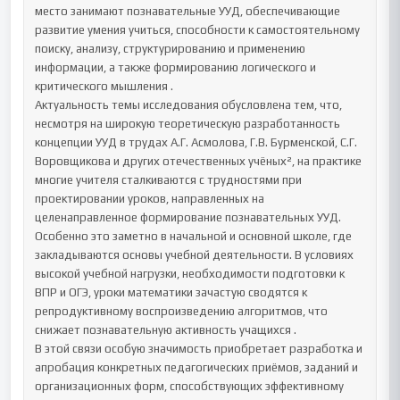
место занимают познавательные УУД, обеспечивающие 
развитие умения учиться, способности к самостоятельному 
поиску, анализу, структурированию и применению 
информации, а также формированию логического и 
критического мышления .

Актуальность темы исследования обусловлена тем, что, 
несмотря на широкую теоретическую разработанность 
концепции УУД в трудах А.Г. Асмолова, Г.В. Бурменской, С.Г. 
Воровщикова и других отечественных учёных², на практике 
многие учителя сталкиваются с трудностями при 
проектировании уроков, направленных на 
целенаправленное формирование познавательных УУД. 
Особенно это заметно в начальной и основной школе, где 
закладываются основы учебной деятельности. В условиях 
высокой учебной нагрузки, необходимости подготовки к 
ВПР и ОГЭ, уроки математики зачастую сводятся к 
репродуктивному воспроизведению алгоритмов, что 
снижает познавательную активность учащихся .

В этой связи особую значимость приобретает разработка и 
апробация конкретных педагогических приёмов, заданий и 
организационных форм, способствующих эффективному 