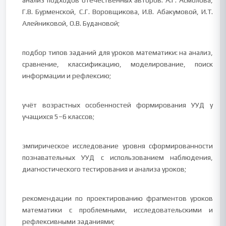
анализ подходов отечественных авторов: А.Г. Асмолова,
Г.В. Бурменской, С.Г. Воровщикова, И.В. Абакумовой, И.Т.
Алейниковой, О.В. Будановой;
подбор типов заданий для уроков математики: на анализ,
сравнение, классификацию, моделирование, поиск
информации и рефлексию;
учёт возрастных особенностей формирования УУД у
учащихся 5–6 классов;
эмпирическое исследование уровня сформированности
познавательных УУД с использованием наблюдения,
диагностического тестирования и анализа уроков;
рекомендации по проектированию фрагментов уроков
математики с проблемными, исследовательскими и
рефлексивными заданиями;