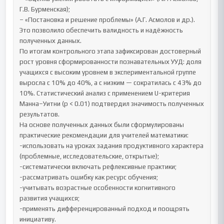
Г.В. Бурменская);

– «Постановка и решение проблемы» (А.Г. Асмолов и др.).

Это позволило обеспечить валидность и надёжность 
полученных данных.

По итогам контрольного этапа зафиксирован достоверный 
рост уровня сформированности познавательных УУД: доля 
учащихся с высоким уровнем в экспериментальной группе 
выросла с 10% до 40%, а с низким — сократилась с 43% до 
10%. Статистический анализ с применением U-критерия 
Манна–Уитни (p < 0.01) подтвердил значимость полученных 
результатов.

На основе полученных данных были сформулированы 
практические рекомендации для учителей математики:

-использовать на уроках задания продуктивного характера 
(проблемные, исследовательские, открытые);

-систематически включать рефлексивные практики;

-рассматривать ошибку как ресурс обучения;

-учитывать возрастные особенности когнитивного 
развития учащихся;

-применять дифференцированный подход и поощрять 
инициативу.
