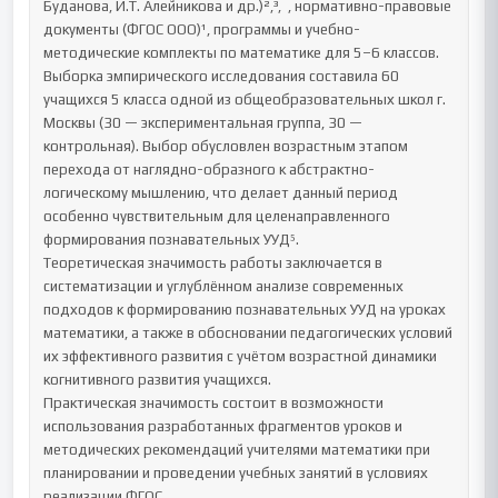
Буданова, И.Т. Алейникова и др.)²,³,  , нормативно-правовые 
документы (ФГОС ООО)¹, программы и учебно-
методические комплекты по математике для 5–6 классов.

Выборка эмпирического исследования составила 60 
учащихся 5 класса одной из общеобразовательных школ г. 
Москвы (30 — экспериментальная группа, 30 — 
контрольная). Выбор обусловлен возрастным этапом 
перехода от наглядно-образного к абстрактно-
логическому мышлению, что делает данный период 
особенно чувствительным для целенаправленного 
формирования познавательных УУД⁵.

Теоретическая значимость работы заключается в 
систематизации и углублённом анализе современных 
подходов к формированию познавательных УУД на уроках 
математики, а также в обосновании педагогических условий 
их эффективного развития с учётом возрастной динамики 
когнитивного развития учащихся.

Практическая значимость состоит в возможности 
использования разработанных фрагментов уроков и 
методических рекомендаций учителями математики при 
планировании и проведении учебных занятий в условиях 
реализации ФГОС.
