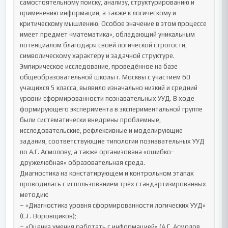
самостоятельному поиску, анализу, структурированию и 
применению информации, а также к логическому и 
критическому мышлению. Особое значение в этом процессе 
имеет предмет «математика», обладающий уникальным 
потенциалом благодаря своей логической строгости, 
символическому характеру и задачной структуре.

Эмпирическое исследование, проведённое на базе 
общеобразовательной школы г. Москвы с участием 60 
учащихся 5 класса, выявило изначально низкий и средний 
уровни сформированности познавательных УУД. В ходе 
формирующего эксперимента в экспериментальной группе 
были систематически внедрены проблемные, 
исследовательские, рефлексивные и моделирующие 
задания, соответствующие типологии познавательных УУД 
по А.Г. Асмолову, а также организована «ошибко-
дружелюбная» образовательная среда.

Диагностика на констатирующем и контрольном этапах 
проводилась с использованием трёх стандартизированных 
методик:

– «Диагностика уровня сформированности логических УУД» 
(С.Г. Воровщиков);

– «Оценка умения работать с информацией» (А.Г. Асмолов, 