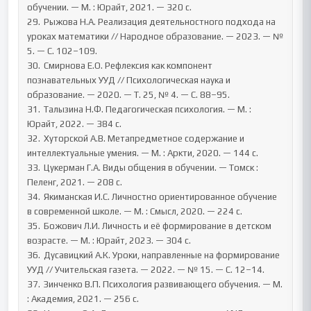
обучении. — М. : Юрайт, 2021. — 320 с.

29.	Рыжова Н.А. Реализация деятельностного подхода на 
уроках математики // Народное образование. — 2023. — № 
5. — С. 102–109.

30.	Смирнова Е.О. Рефлексия как компонент 
познавательных УУД // Психологическая наука и 
образование. — 2020. — Т. 25, № 4. — С. 88–95.

31.	Талызина Н.Ф. Педагогическая психология. — М. : 
Юрайт, 2022. — 384 с.

32.	Хуторской А.В. Метапредметное содержание и 
интеллектуальные умения. — М. : Аркти, 2020. — 144 с.

33.	Цукерман Г.А. Виды общения в обучении. — Томск : 
Пеленг, 2021. — 208 с.

34.	Якиманская И.С. Личностно ориентированное обучение 
в современной школе. — М. : Смысл, 2020. — 224 с.

35.	Божович Л.И. Личность и её формирование в детском 
возрасте. — М. : Юрайт, 2023. — 304 с.

36.	Дусавицкий А.К. Уроки, направленные на формирование 
УУД // Учительская газета. — 2022. — № 15. — С. 12–14.

37.	Зинченко В.П. Психология развивающего обучения. — М. 
: Академия, 2021. — 256 с.
