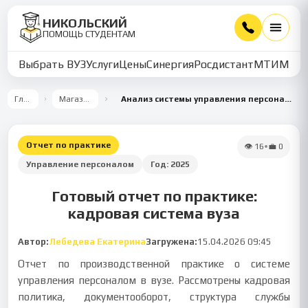
НИКОЛЬСКИЙ
ПОМОЩЬ СТУДЕНТАМ
Выбрать ВУЗ
Услуги
Цены
Синергия
Росдистант
МТИ
ММУ
Главная
Магазин работ
Анализ системы управления персоналом в образовательной организации
Отчет по практике
👁
16
•
💼
0
Управление персоналом
Год:
2025
Готовый отчет по практике:
кадровая система вуза
Автор:
Лебедева Екатерина
Загружена:
15.04.2026 09:45
Отчет по производственной практике о системе
управления персоналом в вузе. Рассмотрены кадровая
политика, документооборот, структура службы