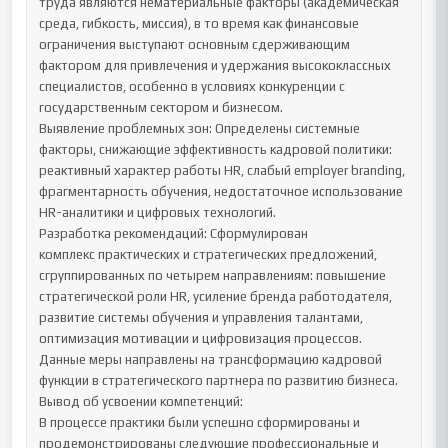
труда являются нематериальные факторы (академическая 
среда, гибкость, миссия), в то время как финансовые 
ограничения выступают основным сдерживающим 
фактором для привлечения и удержания высококлассных 
специалистов, особенно в условиях конкуренции с 
государственным сектором и бизнесом.

Выявление проблемных зон: Определены системные 
факторы, снижающие эффективность кадровой политики: 
реактивный характер работы HR, слабый employer branding, 
фрагментарность обучения, недостаточное использование 
HR-аналитики и цифровых технологий.

Разработка рекомендаций: Сформулирован 
комплекс практических и стратегических предложений, 
сгруппированных по четырем направлениям: повышение 
стратегической роли HR, усиление бренда работодателя, 
развитие системы обучения и управления талантами, 
оптимизация мотивации и цифровизация процессов. 
Данные меры направлены на трансформацию кадровой 
функции в стратегического партнера по развитию бизнеса.

Вывод об усвоении компетенций:

В процессе практики были успешно сформированы и 
продемонстрированы следующие профессиональные и 