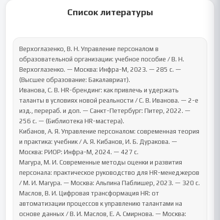
Список литературы
Верхоглазенко, В. Н. Управление персоналом в 
образовательной организации: учебное пособие / В. Н. 
Верхоглазенко. — Москва: Инфра-М, 2023. — 285 с. — 
(Высшее образование: Бакалавриат).

Иванова, С. В. HR-брендинг: как привлечь и удержать 
таланты в условиях новой реальности / С. В. Иванова. — 2-е 
изд., перераб. и доп. — Санкт-Петербург: Питер, 2022. — 
256 с. — (Библиотека HR-мастера).

Кибанов, А. Я. Управление персоналом: современная теория 
и практика: учебник / А. Я. Кибанов, И. Б. Дуракова. — 
Москва: РИОР: Инфра-М, 2024. — 427 с.

Магура, М. И. Современные методы оценки и развития 
персонала: практическое руководство для HR-менеджеров 
/ М. И. Магура. — Москва: Альпина Паблишер, 2023. — 320 с.

Маслов, В. И. Цифровая трансформация HR: от 
автоматизации процессов к управлению талантами на 
основе данных / В. И. Маслов, Е. А. Смирнова. — Москва: 