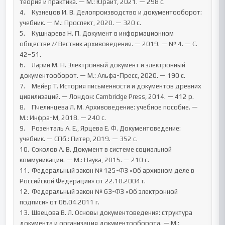
теория и практика. — М.: Юрайт, 2021. — 298 с.

4.	Кузнецов И. В. Делопроизводство и документооборот: 
учебник. — М.: Проспект, 2020. — 320 с.

5.	Кушнарева Н. П. Документ в информационном 
обществе // Вестник архивоведения. — 2019. — № 4. — С. 
42–51.

6.	Ларин М. Н. Электронный документ и электронный 
документооборот. — М.: Альфа-Пресс, 2020. — 190 с.

7.	Мейер Т. История письменности и документов древних 
цивилизаций. — Лондон: Cambridge Press, 2014. — 412 p.

8.	Пчелинцева Л. М. Архивоведение: учебное пособие. — 
М.: Инфра-М, 2018. — 240 с.

9.	Розенталь А. Е., Ярцева Е. Ф. Документоведение: 
учебник. — СПб.: Питер, 2019. — 352 с.

10.	Соколов А. В. Документ в системе социальной 
коммуникации. — М.: Наука, 2015. — 210 с.

11.	Федеральный закон № 125-ФЗ «Об архивном деле в 
Российской Федерации» от 22.10.2004 г.

12.	Федеральный закон № 63-ФЗ «Об электронной 
подписи» от 06.04.2011 г.

13.	Швецова В. Л. Основы документоведения: структура 
документа и организация документооборота. — М.: 