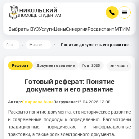
НИКОЛЬСКИЙ
ПОМОЩЬ СТУДЕНТАМ
Выбрать ВУЗ
Услуги
Цены
Синергия
Росдистант
МТИ
ММУ
Главная
Магазин работ
Понятие документа, его развитие и определение
Реферат
Документоведение
Год:
2025
👁
19
•
💼
0
Готовый реферат: Понятие
документа и его развитие
Автор:
Смирнова Анна
Загружена:
15.04.2026 12:08
Раскрыто понятие документа, его историческое развитие
и современные подходы к определению. Рассмотрены
традиционные, юридические и информационные
трактовки, а также роль электронного документа.