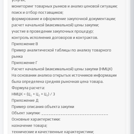
мониторинг товарных рынков и анализ ценовой ситуации;

поиск и отбор поставщиков;

формирование и оформление закупочной документации;

расчет начальной (максимальной) цены закупки;

участие в проведении закупочных процедур;

контроль исполнения договоров и контрактов.

Приложение В

Пример аналитической таблицы по анализу товарного 
рынка

Приложение Г

Расчет начальной (максимальной) цены закупки (НМЦК)

На основании анализа открытых источников информации 
была определена средняя рыночная цена товара.

Формула расчета:

НМЦК = (Ц₁ + Ц₂ + Ц₃) / 3

Приложение Д

Пример описания объекта закупки

Объект закупки: ____________________________

Основные характеристики:

назначение товара;

технические и качественные характеристики;
