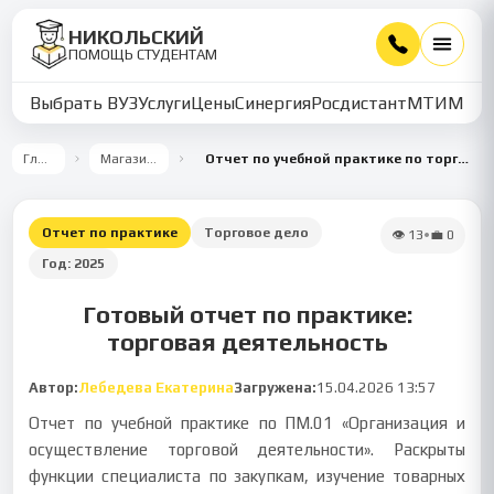
НИКОЛЬСКИЙ
ПОМОЩЬ СТУДЕНТАМ
Выбрать ВУЗ
Услуги
Цены
Синергия
Росдистант
МТИ
ММУ
Главная
Магазин работ
Отчет по учебной практике по торговой деятельности
Отчет по практике
Торговое дело
👁
13
•
💼
0
Год:
2025
Готовый отчет по практике:
торговая деятельность
Автор:
Лебедева Екатерина
Загружена:
15.04.2026 13:57
Отчет по учебной практике по ПМ.01 «Организация и
осуществление торговой деятельности». Раскрыты
функции специалиста по закупкам, изучение товарных