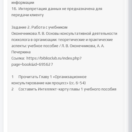
информации

16.	Интерпретация данных не предназначена для 
передачи клиенту

Задание 2. Работа с учебником

Оконечникова Л. В. Основы консультативной деятельности 
психолога в организации: теоретические и практические 
аспекты: учебное пособие / Л. В. Оконечникова, А. А. 
Печеркина

Ссылка:  https://biblioclub.ru/index.php?
page=book&id=695627

1	Прочитать Главу 1 «Организационное 
консультирование как процесс» (сс. 6-54)

2	Составить Интеллект-карту главы 1 учебного пособия
