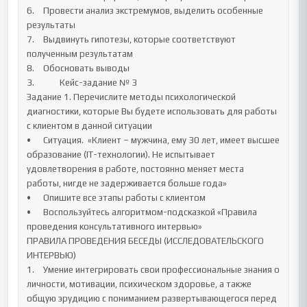
6.	Провести анализ экстремумов, выделить особенные 
результаты

7.	Выдвинуть гипотезы, которые соответствуют 
полученным результатам

8.	Обосновать выводы

3.		Кейс-задание № 3 

Задание 1. Перечислите методы психологической 
диагностики, которые Вы будете использовать для работы 
с клиентом в данной ситуации 

•	Ситуация.  «Клиент – мужчина, ему 30 лет, имеет высшее 
образование (IT-технологии). Не испытывает 
удовлетворения в работе, постоянно меняет места 
работы, нигде не задерживается больше года»

•	Опишите все этапы работы с клиентом

•	Воспользуйтесь алгоритмом-подсказкой «Правила 
проведения консультативного интервью»

ПРАВИЛА ПРОВЕДЕНИЯ БЕСЕДЫ (ИССЛЕДОВАТЕЛЬСКОГО 
ИНТЕРВЬЮ) 

1.	Умение интегрировать свои профессиональные знания о 
личности, мотивации, психическом здоровье, а также 
общую эрудицию с пониманием развертывающегося перед 