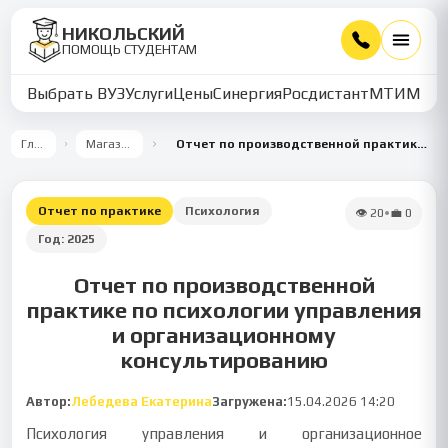
НИКОЛЬСКИЙ
ПОМОЩЬ СТУДЕНТАМ
Выбрать ВУЗ
Услуги
Цены
Синергия
Росдистант
МТИ
ММУ
Главная
Магазин работ
Отчет по производственной практике по психологии управления
Отчет по практике
Психология
👁
20
•
💼
0
Год:
2025
Отчет по производственной
практике по психологии управления
и организационному
консультированию
Автор:
Лебедева Екатерина
Загружена:
15.04.2026 14:20
Психология управления и организационное