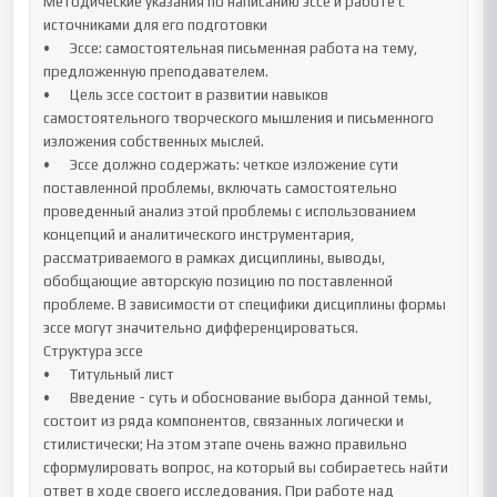
Методические указания по написанию эссе и работе с 
источниками для его подготовки

•	Эссе: самостоятельная письменная работа на тему, 
предложенную преподавателем. 

•	Цель эссе состоит в развитии навыков 
самостоятельного творческого мышления и письменного 
изложения собственных мыслей. 

•	Эссе должно содержать: четкое изложение сути 
поставленной проблемы, включать самостоятельно 
проведенный анализ этой проблемы с использованием 
концепций и аналитического инструментария, 
рассматриваемого в рамках дисциплины, выводы, 
обобщающие авторскую позицию по поставленной 
проблеме. В зависимости от специфики дисциплины формы 
эссе могут значительно дифференцироваться. 

Структура эссе

•	Титульный лист

•	Введение - суть и обоснование выбора данной темы, 
состоит из ряда компонентов, связанных логически и 
стилистически; На этом этапе очень важно правильно 
сформулировать вопрос, на который вы собираетесь найти 
ответ в ходе своего исследования. При работе над 