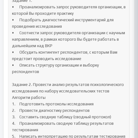
Задание 1. 

•	Проанализировать запрос руководителя организации, в 
которой Вы проходите практику

•	Подобрать диагностический инструментарий для 
проведения исследования 

•	Соотнести запрос руководителя организации с научным 
направлением, в рамках которого Вы будете работать в 
дальнейшем над ВКР

•	Обсудить контингент респондентов, с которым Вам 
предстоит проводить исследование

•	Описать структуру организации и выборку 
респондентов

Задание 2. Провести анализ результатов психологического 
исследования по набору исследовательских тестов

Алгоритм работы 

1.	Подготовить протоколы исследования

2.	Провести диагностику респондентов

3.	Составить сводную таблицу (сводный протокол) 

4.	Проанализировать сводную таблицу результатов 
тестирования

5.	Написать интерпретацию по результатам тестирования
