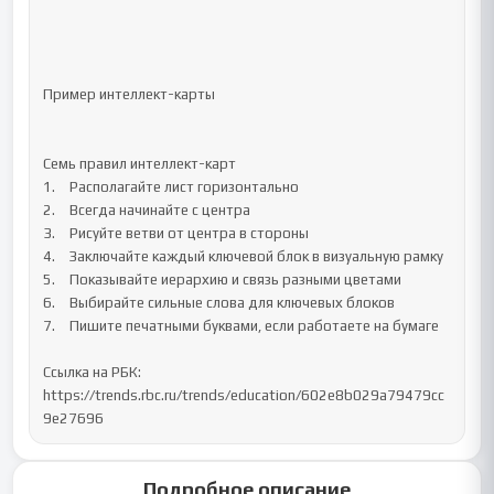
Пример интеллект-карты

Семь правил интеллект-карт

1.	Располагайте лист горизонтально

2.	Всегда начинайте с центра

3.	Рисуйте ветви от центра в стороны

4.	Заключайте каждый ключевой блок в визуальную рамку

5.	Показывайте иерархию и связь разными цветами

6.	Выбирайте сильные слова для ключевых блоков

7.	Пишите печатными буквами, если работаете на бумаге

Ссылка на РБК: 
https://trends.rbc.ru/trends/education/602e8b029a79479cc
9e27696
Подробное описание