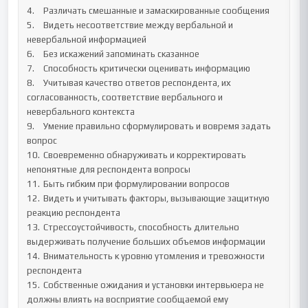
4.	Различать смешанные и замаскированные сообщения

5.	Видеть несоответствие между вербальной и 
невербальной информацией

6.	Без искажений запоминать сказанное

7.	Способность критически оценивать информацию

8.	Учитывая качество ответов респондента, их 
согласованность, соответствие вербального и 
невербального контекста

9.	Умение правильно сформулировать и вовремя задать 
вопрос

10.	Своевременно обнаруживать и корректировать 
непонятные для респондента вопросы

11.	Быть гибким при формулировании вопросов

12.	Видеть и учитывать факторы, вызывающие защитную 
реакцию респондента

13.	Стрессоустойчивость, способность длительно 
выдерживать получение больших объемов информации

14.	Внимательность к уровню утомления и тревожности 
респондента

15.	Собственные ожидания и установки интервьюера не 
должны влиять на восприятие сообщаемой ему 