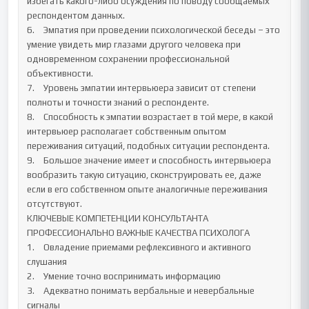
избегать какого-либо осуждения по поводу сообщаемых 
респондентом данных.

6.	Эмпатия при проведении психологической беседы – это 
умение увидеть мир глазами другого человека при 
одновременном сохранении профессиональной 
объективности.

7.	Уровень эмпатии интервьюера зависит от степени 
полноты и точности знаний о респонденте. 

8.	Способность к эмпатии возрастает в той мере, в какой 
интервьюер располагает собственным опытом 
переживания ситуаций, подобных ситуации респондента. 

9.	Большое значение имеет и способность интервьюера 
вообразить такую ситуацию, сконструировать ее, даже 
если в его собственном опыте аналогичные переживания 
отсутствуют.

КЛЮЧЕВЫЕ КОМПЕТЕНЦИИ КОНСУЛЬТАНТА

ПРОФЕССИОНАЛЬНО ВАЖНЫЕ КАЧЕСТВА ПСИХОЛОГА

1.	Овладение приемами рефлексивного и активного 
слушания 

2.	Умение точно воспринимать информацию

3.	Адекватно понимать вербальные и невербальные 
сигналы
