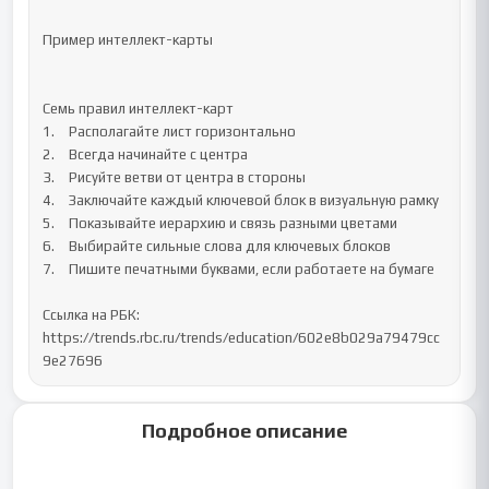
Пример интеллект-карты

Семь правил интеллект-карт

1.	Располагайте лист горизонтально

2.	Всегда начинайте с центра

3.	Рисуйте ветви от центра в стороны

4.	Заключайте каждый ключевой блок в визуальную рамку

5.	Показывайте иерархию и связь разными цветами

6.	Выбирайте сильные слова для ключевых блоков

7.	Пишите печатными буквами, если работаете на бумаге

Ссылка на РБК: 
https://trends.rbc.ru/trends/education/602e8b029a79479cc
9e27696
Подробное описание