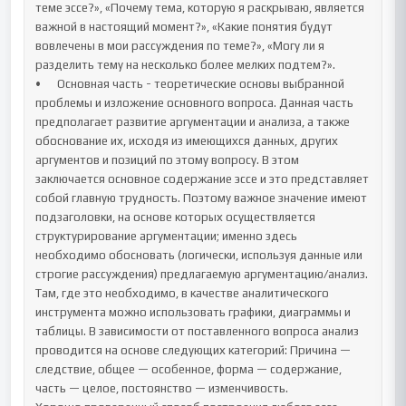
теме эссе?», «Почему тема, которую я раскрываю, является 
важной в настоящий момент?», «Какие понятия будут 
вовлечены в мои рассуждения по теме?», «Могу ли я 
разделить тему на несколько более мелких подтем?».

•	Основная часть - теоретические основы выбранной 
проблемы и изложение основного вопроса. Данная часть 
предполагает развитие аргументации и анализа, а также 
обоснование их, исходя из имеющихся данных, других 
аргументов и позиций по этому вопросу. В этом 
заключается основное содержание эссе и это представляет 
собой главную трудность. Поэтому важное значение имеют 
подзаголовки, на основе которых осуществляется 
структурирование аргументации; именно здесь 
необходимо обосновать (логически, используя данные или 
строгие рассуждения) предлагаемую аргументацию/анализ. 
Там, где это необходимо, в качестве аналитического 
инструмента можно использовать графики, диаграммы и 
таблицы. В зависимости от поставленного вопроса анализ 
проводится на основе следующих категорий: Причина — 
следствие, общее — особенное, форма — содержание, 
часть — целое, постоянство — изменчивость.
