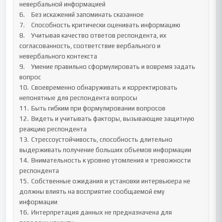
невербальной информацией

6.	Без искажений запоминать сказанное

7.	Способность критически оценивать информацию

8.	Учитывая качество ответов респондента, их 
согласованность, соответствие вербального и 
невербального контекста

9.	Умение правильно сформулировать и вовремя задать 
вопрос

10.	Своевременно обнаруживать и корректировать 
непонятные для респондента вопросы

11.	Быть гибким при формулировании вопросов

12.	Видеть и учитывать факторы, вызывающие защитную 
реакцию респондента

13.	Стрессоустойчивость, способность длительно 
выдерживать получение больших объемов информации

14.	Внимательность к уровню утомления и тревожности 
респондента

15.	Собственные ожидания и установки интервьюера не 
должны влиять на восприятие сообщаемой ему 
информации

16.	Интерпретация данных не предназначена для 