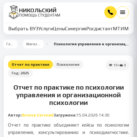
НИКОЛЬСКИЙ
ПОМОЩЬ СТУДЕНТАМ
Выбрать ВУЗ
Услуги
Цены
Синергия
Росдистант
МТИ
ММУ
Главная
Магазин работ
Психология управления и организационное консультирование
Отчет по практике
Психология
👁
19
•
💼
0
Год:
2025
Отчет по практике по психологии
управления и организационной
психологии
Автор:
Волков Евгений
Загружена:
15.04.2026 14:30
Отчет по практике объединяет кейсы по психологии
управления, консультированию и психодиагностике.