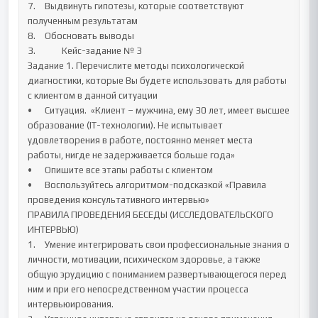
7.	Выдвинуть гипотезы, которые соответствуют 
полученным результатам

8.	Обосновать выводы

3.		Кейс-задание № 3 

Задание 1. Перечислите методы психологической 
диагностики, которые Вы будете использовать для работы 
с клиентом в данной ситуации 

•	Ситуация.  «Клиент – мужчина, ему 30 лет, имеет высшее 
образование (IT-технологии). Не испытывает 
удовлетворения в работе, постоянно меняет места 
работы, нигде не задерживается больше года»

•	Опишите все этапы работы с клиентом

•	Воспользуйтесь алгоритмом-подсказкой «Правила 
проведения консультативного интервью»

ПРАВИЛА ПРОВЕДЕНИЯ БЕСЕДЫ (ИССЛЕДОВАТЕЛЬСКОГО 
ИНТЕРВЬЮ) 

1.	Умение интегрировать свои профессиональные знания о 
личности, мотивации, психическом здоровье, а также 
общую эрудицию с пониманием развертывающегося перед 
ним и при его непосредственном участии процесса 
интервьюирования. 
