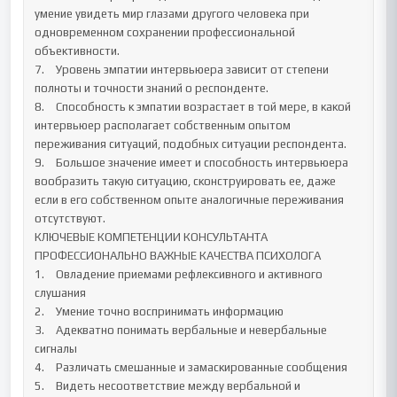
умение увидеть мир глазами другого человека при 
одновременном сохранении профессиональной 
объективности.

7.	Уровень эмпатии интервьюера зависит от степени 
полноты и точности знаний о респонденте. 

8.	Способность к эмпатии возрастает в той мере, в какой 
интервьюер располагает собственным опытом 
переживания ситуаций, подобных ситуации респондента. 

9.	Большое значение имеет и способность интервьюера 
вообразить такую ситуацию, сконструировать ее, даже 
если в его собственном опыте аналогичные переживания 
отсутствуют.

КЛЮЧЕВЫЕ КОМПЕТЕНЦИИ КОНСУЛЬТАНТА

ПРОФЕССИОНАЛЬНО ВАЖНЫЕ КАЧЕСТВА ПСИХОЛОГА

1.	Овладение приемами рефлексивного и активного 
слушания 

2.	Умение точно воспринимать информацию

3.	Адекватно понимать вербальные и невербальные 
сигналы

4.	Различать смешанные и замаскированные сообщения

5.	Видеть несоответствие между вербальной и 