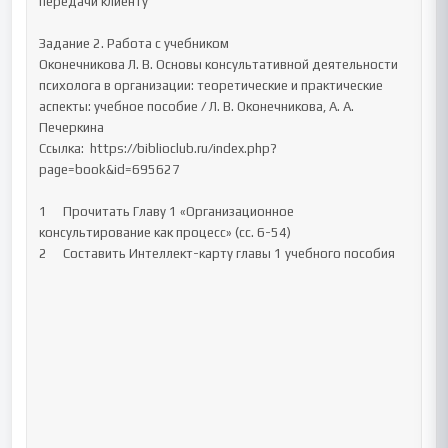
передачи клиенту

Задание 2. Работа с учебником

Оконечникова Л. В. Основы консультативной деятельности 
психолога в организации: теоретические и практические 
аспекты: учебное пособие / Л. В. Оконечникова, А. А. 
Печеркина

Ссылка:  https://biblioclub.ru/index.php?
page=book&id=695627

1	Прочитать Главу 1 «Организационное 
консультирование как процесс» (сс. 6-54)

2	Составить Интеллект-карту главы 1 учебного пособия
