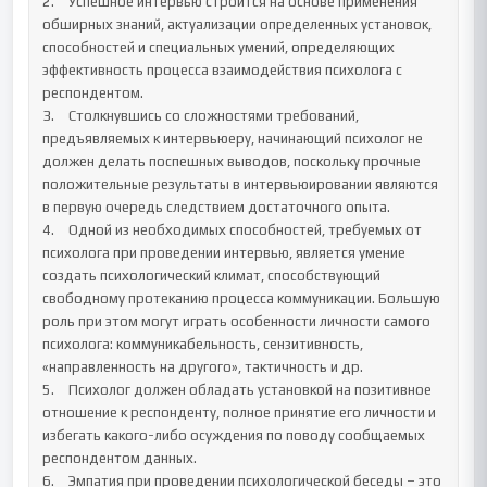
2.	Успешное интервью строится на основе применения 
обширных знаний, актуализации определенных установок, 
способностей и специальных умений, определяющих 
эффективность процесса взаимодействия психолога с 
респондентом. 

3.	Столкнувшись со сложностями требований, 
предъявляемых к интервьюеру, начинающий психолог не 
должен делать поспешных выводов, поскольку прочные 
положительные результаты в интервьюировании являются 
в первую очередь следствием достаточного опыта.

4.	Одной из необходимых способностей, требуемых от 
психолога при проведении интервью, является умение 
создать психологический климат, способствующий 
свободному протеканию процесса коммуникации. Большую 
роль при этом могут играть особенности личности самого 
психолога: коммуникабельность, сензитивность, 
«направленность на другого», тактичность и др. 

5.	Психолог должен обладать установкой на позитивное 
отношение к респонденту, полное принятие его личности и 
избегать какого-либо осуждения по поводу сообщаемых 
респондентом данных.

6.	Эмпатия при проведении психологической беседы – это 