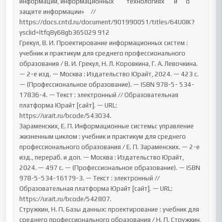
информации, информационных	технологиях	и	о	
защите	информации»	//

https://docs.cntd.ru/document/901990051/titles/64U0IK?
ysclid=ltfq8y68gb365029 912

Грекул, В. И. Проектирование информационных систем : 
учебник и практикум для среднего профессионального 
образования / В. И. Грекул, Н. Л. Коровкина, Г. А. Левочкина. 
— 2-е изд. — Москва : Издательство Юрайт, 2024. — 423 с. 
— (Профессиональное образование). — ISBN 978-5- 534-
17836-4. — Текст : электронный // Образовательная 
платформа Юрайт [сайт]. — URL: 
https://urait.ru/bcode/543034.

Зараменских, Е. П. Информационные системы: управление 
жизненным циклом : учебник и практикум для среднего 
профессионального образования / Е. П. Зараменских. — 2-е 
изд., перераб. и доп. — Москва : Издательство Юрайт, 
2024. — 497 с. — (Профессиональное образование). — ISBN 
978-5-534-16179-3. — Текст : электронный // 
Образовательная платформа Юрайт [сайт]. — URL: 
https://urait.ru/bcode/542807.

Стружкин, Н. П. Базы данных: проектирование : учебник для 
среднего профессионального образования / Н. П. Стружкин, 