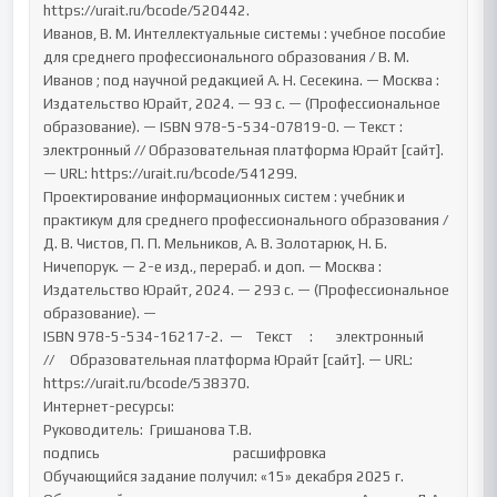
https://urait.ru/bcode/520442.

Иванов, В. М. Интеллектуальные системы : учебное пособие 
для среднего профессионального образования / В. М. 
Иванов ; под научной редакцией А. Н. Сесекина. — Москва : 
Издательство Юрайт, 2024. — 93 с. — (Профессиональное 
образование). — ISBN 978-5-534-07819-0. — Текст : 
электронный // Образовательная платформа Юрайт [сайт]. 
— URL: https://urait.ru/bcode/541299.

Проектирование информационных систем : учебник и 
практикум для среднего профессионального образования / 
Д. В. Чистов, П. П. Мельников, А. В. Золотарюк, Н. Б. 
Ничепорук. — 2-е изд., перераб. и доп. — Москва : 
Издательство Юрайт, 2024. — 293 с. — (Профессиональное 
образование). —

ISBN 978-5-534-16217-2.	—	Текст	:	электронный	
//	Образовательная платформа Юрайт [сайт]. — URL: 
https://urait.ru/bcode/538370.

Интернет-ресурсы:

Руководитель: 	Гришанова Т.В.

подпись                                        расшифровка

Обучающийся задание получил: «15» декабря 2025 г. 