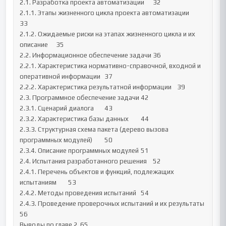
2.1. Разработка проекта автоматизации	32

2.1.1. Этапы жизненного цикла проекта автоматизации	
33

2.1.2. Ожидаемые риски на этапах жизненного цикла и их 
описание	35

2.2. Информационное обеспечение задачи	36

2.2.1. Характеристика нормативно-справочной, входной и 
оперативной информации	37

2.2.2. Характеристика результатной информации	39

2.3. Программное обеспечение задачи	42

2.3.1. Сценарий диалога	43

2.3.2. Характеристика базы данных	44

2.3.3. Структурная схема пакета (дерево вызова 
программных модулей)	50

2.3.4. Описание программных модулей	51

2.4. Испытания разработанного решения	52

2.4.1. Перечень объектов и функций, подлежащих 
испытаниям	53

2.4.2. Методы проведения испытаний	54

2.4.3. Проведение проверочных испытаний и их результаты	
56

Выводы по главе 2	65
