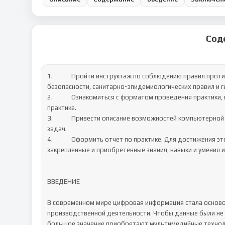
Сод
1.		Пройти инструктаж по соблюдению правил противопожарной безопасности, правил охраны труда, техники 
безопасности, санитарно-эпидемиологических правил и ги
2.		Ознакомиться с форматом проведения практики, исходными данными и перечнем отчетных документов по 
практике.	

3.		Привести описание возможностей компьютерной графики, цифрового звука и видео для решения прикладных 
задач.	

4.		Оформить отчет по практике. Для достижения этой цели обобщить полученную информацию, сформулировать 
закрепленные и приобретенные знания, навыки и умения и 
ВВЕДЕНИЕ

В современном мире цифровая информация стала основой
производственной деятельности. Чтобы данные были не т
большое значение приобретают мультимедийные техноло