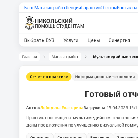
Блог
Магазин работ
Лекции
Гарантии
Отзывы
Контакты
НИКОЛЬСКИЙ
ПОМОЩЬ СТУДЕНТАМ
Выбрать ВУЗ
Услуги
Цены
Синергия
Главная
Магазин работ
Отчет по практике
Информационные технологии
Готовый отч
Автор:
Лебедева Екатерина
Загружена:
15.04.2026 15:1
Практика посвящена мультимедийным технологиям,
даны предложения по улучшению визуальной комму
Описание
Содержание
Введение
Заключен