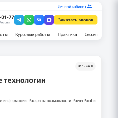
Личный кабинет
7-01-77
Заказать звонок
России
боты
Курсовые работы
Практика
Сессия
👁
17
•
💼
0
е технологии
е информации. Раскрыты возможности PowerPoint и