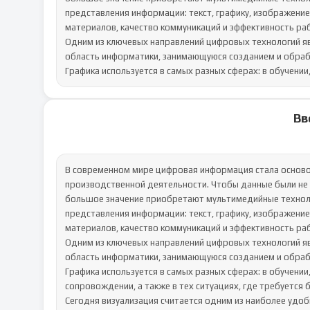
представления информации: текст, графику, изображение,
материалов, качество коммуникаций и эффективность раб
Одним из ключевых направлений цифровых технологий яв
область информатики, занимающуюся созданием и обраб
Графика используется в самых разных сферах: в обучении,
Вв
В современном мире цифровая информация стала основой практически всех процессов — от делового общения до производственной деятельности. Чтобы данные были не только доступны, но и легко воспринимались пользователем, большое значение приобретают мультимедийные технологии. Они позволяют объединять различные формы представления информации: текст, графику, изображение, звук и видео. Благодаря этому повышается наглядность материалов, качество коммуникаций и эффективность работы.
Одним из ключевых направлений цифровых технологий является компьютерная графика. Она представляет собой область информатики, занимающуюся созданием и обработкой изображений с помощью компьютерных средств. Графика используется в самых разных сферах: в обучении, бизнесе, проектировании, рекламе, презентационном сопровождении, а также в тех ситуациях, где требуется быстро и понятно представить значимые сведения.
Сегодня визуализация считается одним из наиболее удобных способов передачи информации. На рабочих встречах, инструктажах, презентациях и отчетных мероприятиях сотрудники организаций активно применяют мультимедийные материалы — диаграммы, изображения, схемы, видеоролики и презентации. Такие средства позволяют не просто передать данные, но и подчеркнуть их структуру, важность и взаимосвязь.
На практике предприятия, в том числе ККСООО ЦСА «ТРИ КИТА», широко используют компьютерную графику и другие мультимедийные инструменты в своей деятельности. Это позволяет создавать наглядные отчеты, визуализировать производственные процессы, оформлять документацию, разрабатывать инструкции и представлять информацию в удобной цифровой форме.
1 Характеристика информационных технологий обработки мультимедийной информации
Мультимедийные технологии представляют собой совокупность программных и аппаратных средств, которые позволяют объединять несколько видов цифровой информации — текст, графику, изображения, звук, видео и анимацию — в одном информационном продукте [1]. Такой подход делает процесс восприятия более наглядным и позволяет пользователю получать информацию сразу в нескольких формах, что значительно улучшает её усвоение.
Мультимедийные решения активно применяются в образовательной, коммерческой, технической и административной сферах. Для предприятий, включая ККСООО ЦСА «ТРИ КИТА», мультимедия становится инструментом для создания инструкций, отчетов, обучающих материалов, презентаций, рекламной и справочной информации.
Основные компоненты мультимедиа [2]:
Текстовая информация. Текст служит основой любого информационного проекта. Он используется для заголовков, описаний, пояснений, комментариев и пояснительных блоков, сопровождающих графику и видео.
Графические материалы. К графике относятся фотографии, иллюстрации, схемы, диаграммы и элементы инфографики. Они помогают визуализировать данные, демонстрировать процессы, подчеркивать важные детали и структурировать информацию.
Анимация. Анимационные элементы применяются для привлечения внимания, демонстрации изменений, пошаговых инструкций или плавного перехода от одного информационного блока к другому. Анимация может быть простой (эффекты появления текста) или сложной (интерактивные схемы, движущиеся элементы).
Звуковое сопровождение. Звук используется в виде фоновой музыки, голосовых комментариев, дикторского сопровождения или звуковых сигналов. Он усиливает эмоциональное воздействие материала и облегчает восприятие информации в учебных и инструкционных роликах.
Видеоматериалы. Видео является наиболее насыщенной формой мультимедиа. Оно позволяет демонстрировать процессы в динамике, показывать реальные примеры, проводить удалённое обучение и инструктаж.
Все эти элементы могут использоваться как по отдельности, так и в совокупности, что создаёт полнофункциональные мультимедийные продукты.
Средства демонстрации мультимедиа. Готовые мультимедийные материалы могут отображаться с использованием современных устройств:
мониторов персональных компьютеров;
интерактивных панелей и досок;
мультимедийных проекторов;
мобильных устройств.
Выбор оборудования зависит от формата материалов и целей их применения.
Программные средства обработки мультимедиа. Для создания и редактирования мультимедийных материалов применяются различные программные инструменты:
программы для презентаций (Microsoft PowerPoint, Google Презентации);
редакторы изображений (Adobe Photoshop, Canva);
видеоредакторы (Movavi, Adobe Premiere Rush);
программы для звукозаписи и обработки аудио (Audacity).
Особое место среди инструментов занимает программа Microsoft PowerPoint, широко используемая в учебных и деловых целях.
2 Возможности компьютерной графики для решения прикладных задач
Одним из наиболее универсальных инструментов, применяемых при создании мультимедийных материалов, является Microsoft PowerPoint. Эта программа сочетает в себе средства работы с текстом, графикой, изображениями, звуком, анимацией и видеовставками, что делает её удобной для подготовки наглядных и структурированных презентаций. PowerPoint исп