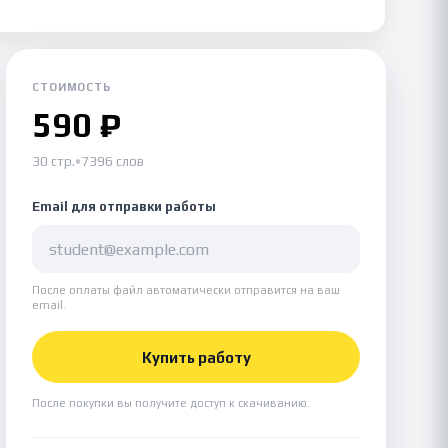
СТОИМОСТЬ
590 ₽
30 стр.
•
7396 слов
Email для отправки работы
После оплаты файл автоматически отправится на ваш
email.
Купить работу
После покупки вы получите доступ к скачиванию.