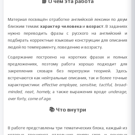
📘 О чем эта работа
Материал посвящён отработке английской лексики по двум
близким темам:
характер человека
и
возраст
. В заданиях
нужно переводить фразы с русского на английский и
подбирать корректные языковые конструкции для описания
людей по темпераменту, поведению и возрасту.
Содержание построено на коротких фразах и полных
предложениях, поэтому работа хорошо подходит для
закрепления словаря без перегрузки теорией. Здесь
встречаются как нейтральные описания, так и более точные
характеристики:
effective employee
,
sensitive
,
tactful
,
broad-
minded
,
neat
,
homely
, а также выражения вроде
underage
,
over forty
,
come of age
.
📚 Что внутри
В работе представлены три тематических блока, каждый из
которых тренирует отдельную группу слов и речевых