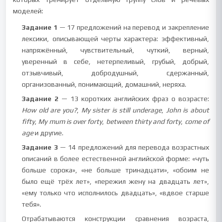
моделей:
Задание 1
— 17 предложений на перевод и закрепление
лексики, описывающей черты характера: эффективный,
напряжённый, чувствительный, чуткий, верный,
уверенный в себе, нетерпеливый, грубый, добрый,
отзывчивый, добродушный, сдержанный,
организованный, понимающий, домашний, неряха.
Задание 2
— 13 коротких английских фраз о возрасте:
How old are you?
,
My sister is still underage
,
John is about
fifty
,
My mum is over forty
,
between thirty and forty
,
come of
age
и другие.
Задание 3
— 14 предложений для перевода возрастных
описаний в более естественной английской форме: «чуть
больше сорока», «не больше тринадцати», «обоим не
было ещё трёх лет», «пережил жену на двадцать лет»,
«ему только что исполнилось двадцать», «вдвое старше
тебя».
Отрабатываются конструкции сравнения возраста,