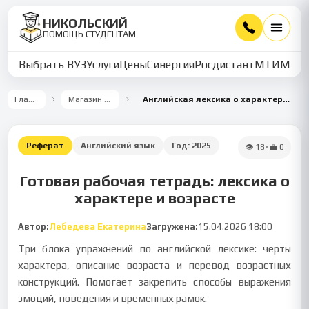
НИКОЛЬСКИЙ
ПОМОЩЬ СТУДЕНТАМ
Выбрать ВУЗ
Услуги
Цены
Синергия
Росдистант
МТИ
ММУ
Главная
Магазин работ
Английская лексика о характере и возрасте
Реферат
Английский язык
Год:
2025
👁
18
•
💼
0
Готовая рабочая тетрадь: лексика о
характере и возрасте
Автор:
Лебедева Екатерина
Загружена:
15.04.2026 18:00
Три блока упражнений по английской лексике: черты
характера, описание возраста и перевод возрастных
конструкций. Помогает закрепить способы выражения
эмоций, поведения и временных рамок.