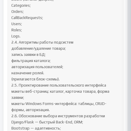
Categories;

Orders;

CallBackRequests;

Users;

Roles;

Logs.

2.4. Алгоритмы работы подсистем

добавление/удаление товара;

запись заявки в БД;

фильтрация каталога;

авторизация пользователей;

назначение ролей.

(прилагаются блок-схемы).

2.5. Проектирование пользовательского интерфейса

макеты веб-страниц: каталог, карточка товара, форма 
заявки;

макеты Windows Forms-интерфейса: таблицы, CRUD-
формы, авторизация.

2.6. Обоснование выбора инструментов разработки

Django/Flask — быстрый Back-End, ORM;

Bootstrap — адаптивность;
