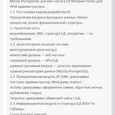
MySQL/PostgreSQL для веб-части и C# Windows Forms для 
АРМ администратора.

1.5. Постановка задачи разработки ИС

Определение входных/выходных данных, бизнес-
процессов, ролей, функциональной структуры.

2. Проектная часть

моделирование, UML, структура БД, алгоритмы — по 
требованиям

2.1. Архитектурное решение системы

многоуровневая архитектура:

клиентский уровень — веб-каталог;

серверный уровень — API и БД;

административный модуль — десктоп-приложение;

единый репозиторий данных (MySQL/PostgreSQL).

2.2. Функциональная модель ИС (UML-диаграммы)

Use Case: Администратор, Менеджер, Клиент;

Activity-диаграммы: оформление заявки, обратный звонок, 
добавление товара;

Sequence-диаграммы: обмен веб-сайта с БД.

2.3. Информационная модель и структура БД (IDEF1X)

Таблицы:

Doors (каталог дверей);
