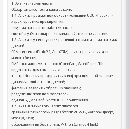
1. Аналитическая часть

Обзор, анализ, постановка задачи.

1.1. Анализ предметной области компании ООО «Равелин»

характеристика предприятия;

текущий процесс обработки заказов;

способы учёта товаров и взаимодействия с клиентами.

1.2. Анализ существующих решений автоматизации продаж 
дверей

CRM-системы (Bitrix24, AmoCRM) — их ограничения для 
малого бизнеса;

CMS с каталогами товаров (OpenCart, WordPress, Tilda);

недостатки для компании «Равелин».

1.3. Требования предприятия к информационной системе

динамический каталог дверей;

фиксация заявок и «обратных звонков»;

разделение прав пользователей;

единая БД для веб-части и ПК-приложения.

1.4. Анализ технологических платформ

сравнение технологий разработки: PHP/JS, Python/Django, 
Node.js, Java;

обоснование выбора стека: Python (Django/Flask) + 