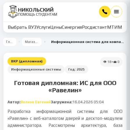
НИКОЛЬСКИЙ
ПОМОЩЬ СТУДЕНТАМ
Выбрать ВУЗ
Услуги
Цены
Синергия
Росдистант
МТИ
ММУ
Главная
Магазин работ
Информационная система для компании по продаже входных дверей ООО «Равелин»
ВКР (дипломная)
👁
18
•
💼
0
Информационные системы
Год:
2025
Готовая дипломная: ИС для ООО
«Равелин»
Автор:
Волков Евгений
Загружена:
16.04.2026 05:04
Разработка информационной системы для ООО
«Равелин» с веб-каталогом дверей и десктоп-модулем
администратора. Рассмотрены архитектура, база