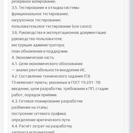
резервное копирование.

3.5. Тестирование и отладка системы

функциональное тестирование;

нагрузочное тестирование;

пользовательское тестирование (use cases).

3.6. Руководства и эксплуатационная документация

руководство пользователя;

инструкция администратора;

план обновления и поддержки.

4. Экономическая часть

4.1. Цели экономического обоснования

— анализ рентабельности внедрения ИС.

4.2. Составление технического задания (ТЗ)

ТЗ включает пункты, указанные в ГОСТ 19.201-78:

введение, цели разработки, требования к ПП, стадии 
работ, порядок приёмки.

4.3. Сетевое планирование разработки

разбиение на этапы;

построение сетевого графика;

определение критического пути.

4.4. Расчёт затрат на разработку

зарплата исполнителей;
