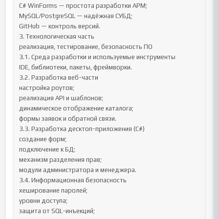
C# WinForms — простота разработки АРМ;

MySQL/PostgreSQL — надёжная СУБД;

GitHub — контроль версий.

3. Технологическая часть

реализация, тестирование, безопасность ПО

3.1. Среда разработки и используемые инструменты

IDE, библиотеки, пакеты, фреймворки.

3.2. Разработка веб-части

настройка роутов;

реализация API и шаблонов;

динамическое отображение каталога;

формы заявок и обратной связи.

3.3. Разработка десктоп-приложения (C#)

создание форм;

подключение к БД;

механизм разделения прав;

модули администратора и менеджера.

3.4. Информационная безопасность

хеширование паролей;

уровни доступа;

защита от SQL-инъекций;
