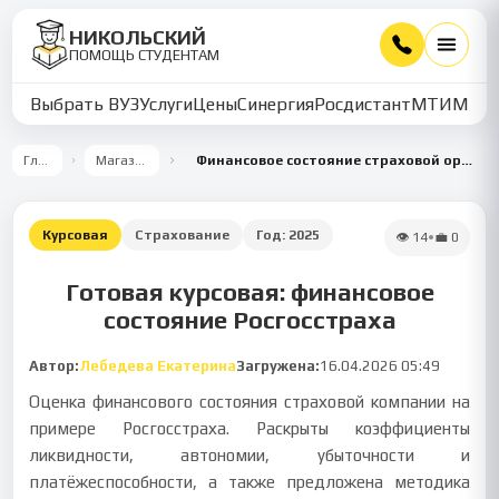
НИКОЛЬСКИЙ
ПОМОЩЬ СТУДЕНТАМ
Выбрать ВУЗ
Услуги
Цены
Синергия
Росдистант
МТИ
ММУ
Главная
Магазин работ
Финансовое состояние страховой организации на примере Росгосстраха
Курсовая
Страхование
Год:
2025
👁
14
•
💼
0
Готовая курсовая: финансовое
состояние Росгосстраха
Автор:
Лебедева Екатерина
Загружена:
16.04.2026 05:49
Оценка финансового состояния страховой компании на
примере Росгосстраха. Раскрыты коэффициенты
ликвидности, автономии, убыточности и
платёжеспособности, а также предложена методика