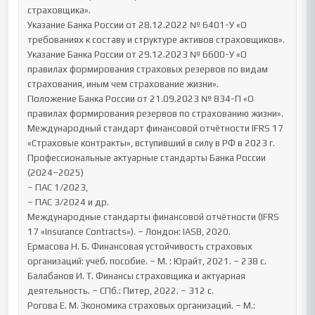
страховщика».

Указание Банка России от 28.12.2022 № 6401-У «О 
требованиях к составу и структуре активов страховщиков».

Указание Банка России от 29.12.2023 № 6600-У «О 
правилах формирования страховых резервов по видам 
страхования, иным чем страхование жизни».

Положение Банка России от 21.09.2023 № 834-П «О 
правилах формирования резервов по страхованию жизни».

Международный стандарт финансовой отчётности IFRS 17 
«Страховые контракты», вступивший в силу в РФ в 2023 г.

Профессиональные актуарные стандарты Банка России 
(2024–2025)

– ПАС 1/2023,

– ПАС 3/2024 и др.

Международные стандарты финансовой отчётности (IFRS 
17 «Insurance Contracts»). – Лондон: IASB, 2020.

Ермасова Н. Б. Финансовая устойчивость страховых 
организаций: учеб. пособие. – М. : Юрайт, 2021. – 238 с.

Балабанов И. Т. Финансы страховщика и актуарная 
деятельность. – СПб.: Питер, 2022. – 312 с.

Рогова Е. М. Экономика страховых организаций. – М.: 