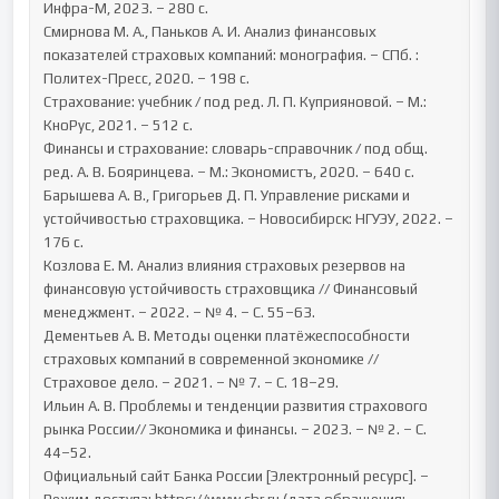
Инфра-М, 2023. – 280 с.

Смирнова М. А., Паньков А. И. Анализ финансовых 
показателей страховых компаний: монография. – СПб. : 
Политех-Пресс, 2020. – 198 с.

Страхование: учебник / под ред. Л. П. Куприяновой. – М.: 
КноРус, 2021. – 512 с.

Финансы и страхование: словарь-справочник / под общ. 
ред. А. В. Бояринцева. – М.: Экономистъ, 2020. – 640 с.

Барышева А. В., Григорьев Д. П. Управление рисками и 
устойчивостью страховщика. – Новосибирск: НГУЭУ, 2022. – 
176 с.

Козлова Е. М. Анализ влияния страховых резервов на 
финансовую устойчивость страховщика // Финансовый 
менеджмент. – 2022. – № 4. – С. 55–63.

Дементьев А. В. Методы оценки платёжеспособности 
страховых компаний в современной экономике // 
Страховое дело. – 2021. – № 7. – С. 18–29.

Ильин А. В. Проблемы и тенденции развития страхового 
рынка России// Экономика и финансы. – 2023. – № 2. – С. 
44–52.

Официальный сайт Банка России [Электронный ресурс]. – 