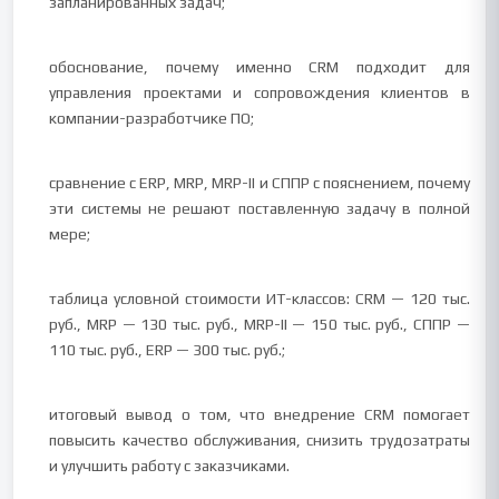
запланированных задач;
обоснование, почему именно CRM подходит для
управления проектами и сопровождения клиентов в
компании-разработчике ПО;
сравнение с ERP, MRP, MRP-II и СППР с пояснением, почему
эти системы не решают поставленную задачу в полной
мере;
таблица условной стоимости ИТ-классов: CRM — 120 тыс.
руб., MRP — 130 тыс. руб., MRP-II — 150 тыс. руб., СППР —
110 тыс. руб., ERP — 300 тыс. руб.;
итоговый вывод о том, что внедрение CRM помогает
повысить качество обслуживания, снизить трудозатраты
и улучшить работу с заказчиками.