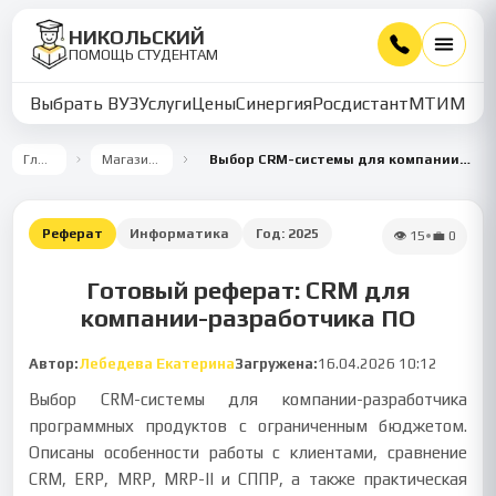
НИКОЛЬСКИЙ
ПОМОЩЬ СТУДЕНТАМ
Выбрать ВУЗ
Услуги
Цены
Синергия
Росдистант
МТИ
ММУ
Главная
Магазин работ
Выбор CRM-системы для компании-разработчика ПО
Реферат
Информатика
Год:
2025
👁
15
•
💼
0
Готовый реферат: CRM для
компании-разработчика ПО
Автор:
Лебедева Екатерина
Загружена:
16.04.2026 10:12
Выбор CRM-системы для компании-разработчика
программных продуктов с ограниченным бюджетом.
Описаны особенности работы с клиентами, сравнение
CRM, ERP, MRP, MRP-II и СППР, а также практическая