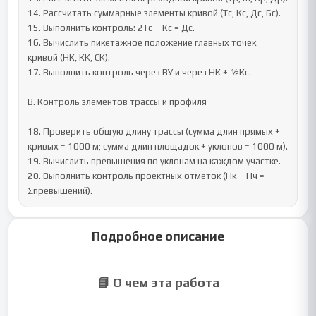
14. Рассчитать суммарные элементы кривой (Тс, Кс, Дс, Бс).

15. Выполнить контроль: 2Тс – Кс = Дс.

16. Вычислить пикетажное положение главных точек 
кривой (НК, КК, СК).

17. Выполнить контроль через ВУ и через НК + ½Кс.

В. Контроль элементов трассы и профиля

18. Проверить общую длину трассы (сумма длин прямых + 
кривых = 1000 м; сумма длин площадок + уклонов = 1000 м).

19. Вычислить превышения по уклонам на каждом участке.

20. Выполнить контроль проектных отметок (Нк – Нч = 
Σпревышений).
Подробное описание
📘 О чем эта работа