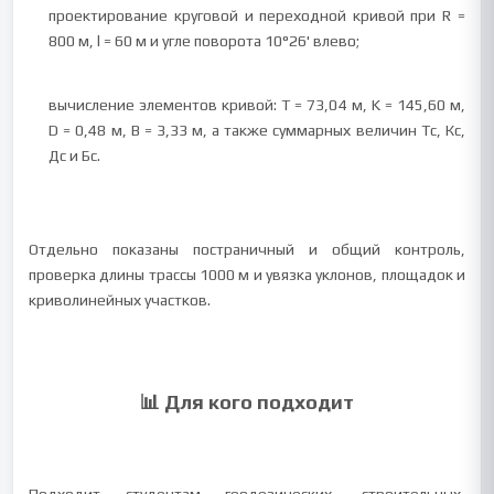
проектирование круговой и переходной кривой при R =
800 м, l = 60 м и угле поворота 10°26' влево;
вычисление элементов кривой: T = 73,04 м, K = 145,60 м,
D = 0,48 м, B = 3,33 м, а также суммарных величин Тс, Кс,
Дс и Бс.
Отдельно показаны постраничный и общий контроль,
проверка длины трассы 1000 м и увязка уклонов, площадок и
криволинейных участков.
📊 Для кого подходит