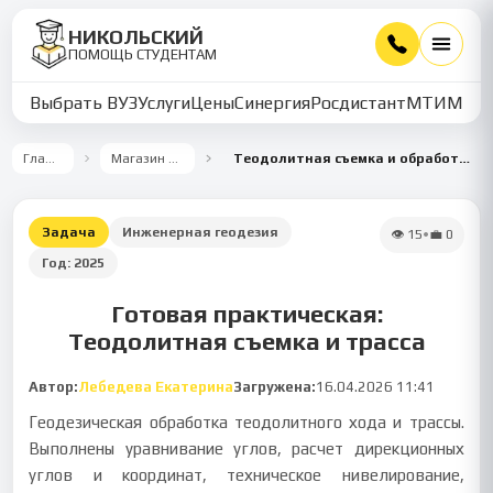
НИКОЛЬСКИЙ
ПОМОЩЬ СТУДЕНТАМ
Выбрать ВУЗ
Услуги
Цены
Синергия
Росдистант
МТИ
ММУ
Главная
Магазин работ
Теодолитная съемка и обработка трассы
Задача
Инженерная геодезия
👁
15
•
💼
0
Год:
2025
Готовая практическая:
Теодолитная съемка и трасса
Автор:
Лебедева Екатерина
Загружена:
16.04.2026 11:41
Геодезическая обработка теодолитного хода и трассы.
Выполнены уравнивание углов, расчет дирекционных
углов и координат, техническое нивелирование,