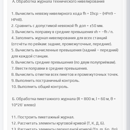
 А. Обработка журнала технического нивелирования

1. Вычислить невязку нивелирного хода fh = Σhср – (HРп9 – 
HРп8).

2. Сравнить с допустимой невязкой fh доп = ±50 мм.

3. Вычислить поправку в средние превышения vh = –fh / n.

4. Заполнить журнал нивелирования для всех станций 
(отсчёты по рейкам: задние, промежуточные, передние).

5. Вычислить вычисленные превышения (задний – передний) 
для каждой станции.

6. Вычислить средние превышения (по двум полуприёмам).

7. Ввести поправки в средние превышения.

8. Вычислить отметки всех пикетов и промежуточных точек.

9. Выполнить постраничный контроль.

10. Выполнить общий контроль.

 Б. Обработка пикетажного журнала (R = 800 м, l = 60 м, θ = 
10°26′ влево)

11. Построить пикетажный журнал.

12. Рассчитать элементы круговой кривой (Т, К, Д, Б).

13. Рассчитать элементы переходной кривой (Тр, m, Бр, Др).
