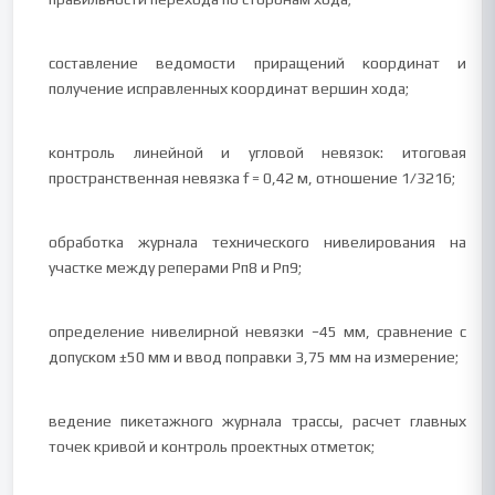
составление ведомости приращений координат и
получение исправленных координат вершин хода;
контроль линейной и угловой невязок: итоговая
пространственная невязка f = 0,42 м, отношение 1/3216;
обработка журнала технического нивелирования на
участке между реперами Рп8 и Рп9;
определение нивелирной невязки −45 мм, сравнение с
допуском ±50 мм и ввод поправки 3,75 мм на измерение;
ведение пикетажного журнала трассы, расчет главных
точек кривой и контроль проектных отметок;