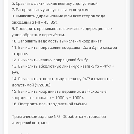
6. Сравнить фактическую невязку с допустимой.

7. Распределить угловую невязку по углам.

8. Вычислить дирекционные углы всех сторон хода 
(исходный α I–II = 45°35′).

9. Проверить правильность вычисления дирекционных 
углов обратным пересчётом.

10. Заполнить ведомость вычисления координат.

11. Вычислить приращения координат Δx и Δy по каждой 
стороне.

12. Вычислить невязки приращений fx и fy.

13. Вычислить абсолютную линейную невязку fp = √(fx² + 
fy²).

14. Вычислить относительную невязку fp/P и сравнить с 
допустимой (1/2000).

15. Вычислить координаты вершин хода (исходные 
координаты точки I: x = 1000, y = 1000).

16. Построить план теодолитной съёмки.

Практическое задание №2. Обработка материалов 
измерений по трассе
