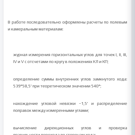
В работе последовательно оформлены расчеты по полевым
и камеральным материалам:
журнал измерения горизонтальных углов для точек I, II, III,
IV и V с отсчетами по кругу в положениях КЛ и КП;
определение суммы внутренних углов замкнутого хода:
539°58,5' при теоретическом значении 540°;
нахождение угловой невязки −1,5' и распределение
поправок между измеренными углами;
вычисление дирекционных углов и проверка
правильности перехода по сторонам хода;