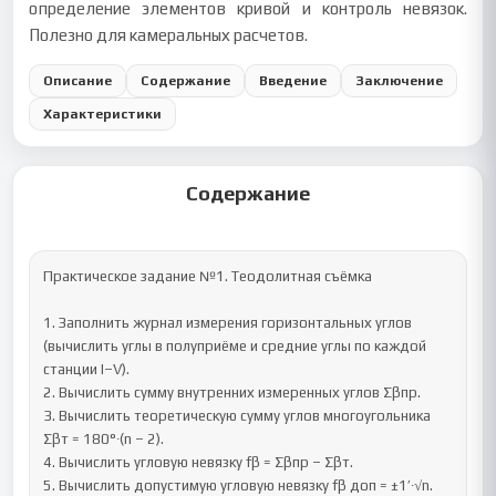
определение элементов кривой и контроль невязок.
Полезно для камеральных расчетов.
Описание
Содержание
Введение
Заключение
Характеристики
Содержание
Практическое задание №1. Теодолитная съёмка

1. Заполнить журнал измерения горизонтальных углов 
(вычислить углы в полуприёме и средние углы по каждой 
станции I–V).

2. Вычислить сумму внутренних измеренных углов Σβпр.

3. Вычислить теоретическую сумму углов многоугольника 
Σβт = 180°∙(n – 2).

4. Вычислить угловую невязку fβ = Σβпр – Σβт.

5. Вычислить допустимую угловую невязку fβ доп = ±1′∙√n.
