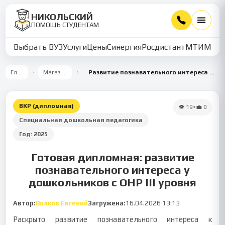
НИКОЛЬСКИЙ
ПОМОЩЬ СТУДЕНТАМ
Выбрать ВУЗ
Услуги
Цены
Синергия
Росдистант
МТИ
ММУ
Главная
Магазин работ
Развитие познавательного интереса к предметному миру у дошкольников с ОНР III уровня
ВКР (дипломная)
👁
19
•
💼
0
Специальная дошкольная педагогика
Год:
2025
Готовая дипломная: развитие
познавательного интереса у
дошкольников с ОНР III уровня
Автор:
Волков Евгений
Загружена:
16.04.2026 13:13
Раскрыто развитие познавательного интереса к