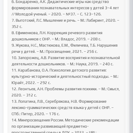
6. Бондаренко, А.К. Дидактические игры как средство 
формирования познавательных интересов у детей 3–4 лет 
// Молодой ученый. – 2020. – №37. – С. 123–126.

7. Выготский, Л.С. Мышление и речь. – М.: Лабиринт, 2020. – 
352 с.

8. Ефименкова, Л.Н. Коррекция речевого развития 
дошкольников с ОНР. – М.: Владос, 2019. – 208 с.

9. Жукова, Н.С., Мастюкова, Е.М., Филичева, Т.Б. Нарушения 
речи у детей. – М.: Просвещение, 2021. – 256 с.

10. Запорожец, А.В. Развитие восприятия и познавательной 
деятельности дошкольников. – М.: Наука, 2019. – 240 с.

11. Карабанова, О.А. Психология детского развития: 
культурно-исторический и деятельностный подходы. – М.: 
Юрайт, 2022. – 292 с.

12. Леонтьев, А.Н. Проблемы развития психики. – М.: Смысл, 
2020. – 312 с.

13. Лопатина, Л.В., Серебрякова, Н.В. Формирование 
лексико-грамматических средств языка у детей с ОНР. – 
СПб.: Питер, 2020. – 176 с.

14. Минпросвещения России. Методические рекомендации 
по организации развивающей предметно-
пространственной среды в ДОУ. – 2022. – URL: 