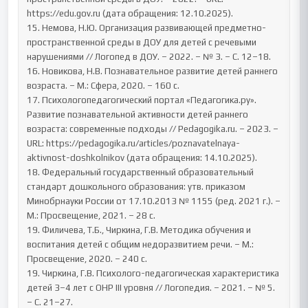
https://edu.gov.ru (дата обращения: 12.10.2025).

15. Немова, Н.Ю. Организация развивающей предметно-
пространственной среды в ДОУ для детей с речевыми 
нарушениями // Логопед в ДОУ. – 2022. – № 3. – С. 12–18.

16. Новикова, Н.В. Познавательное развитие детей раннего 
возраста. – М.: Сфера, 2020. – 160 с.

17. Психологопедагогический портал «Педагогика.ру». 
Развитие познавательной активности детей раннего 
возраста: современные подходы // Pedagogika.ru. – 2023. – 
URL: https://pedagogika.ru/articles/poznavatelnaya-
aktivnost-doshkolnikov (дата обращения: 14.10.2025).

18. Федеральный государственный образовательный 
стандарт дошкольного образования: утв. приказом 
Минобрнауки России от 17.10.2013 № 1155 (ред. 2021 г.). – 
М.: Просвещение, 2021. – 28 с.

19. Филичева, Т.Б., Чиркина, Г.В. Методика обучения и 
воспитания детей с общим недоразвитием речи. – М.: 
Просвещение, 2020. – 240 с.

19. Чиркина, Г.В. Психолого-педагогическая характеристика 
детей 3–4 лет с ОНР III уровня // Логопедия. – 2021. – № 5. 
– С. 21–27.
