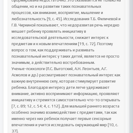
сформирована недостаточно. Это сказывается не только на 
общении, но и на развитии таких познавательных 
процессов, как внимание, восприятие, мышление и 
любознательность [9, с. 45]. Исследования Т.Б. Филичевой и 
Г.В. Чиркиной показывают, что недоразвитая речь нередко 
мешает ребенку проявлять инициативу в 
исследовательской деятельности, снижает интерес к 
предметам и к новым впечатлениям [19, с. 72]. Поэтому 
вопрос о том, как поддерживать и развивать 
познавательный интерес у таких детей, является не просто 
значимым, а действительно востребованным.

Ученые-психологи (Л.С. Выготский, А.Н. Леонтьев, А.Г. 
Асмолов и др.) рассматривают познавательный интерес как 
важную внутреннюю силу, которая стимулирует развитие 
ребенка. Благодаря интересу дети легче удерживают 
внимание, активно воспринимают информацию, проявляют 
инициативу и стремятся самостоятельно что-то открывать 
[7, с. 89; 12, с. 54; 4, с. 112]. Для малышей раннего возраста 
особенно значимо взаимодействие с предметами, так как 
именно через них ребенок получает первые сенсорные 
впечатления и учится исследовать окружающий мир [10, с. 
37].
