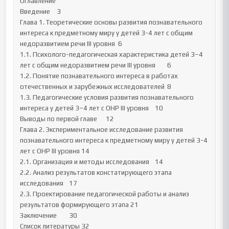
Оглавление

Введение	3

Глава 1. Теоретические основы развития познавательного 
интереса к предметному миру у детей 3-4 лет с общим 
недоразвитием речи III уровня	6

1.1. Психолого-педагогическая характеристика детей 3–4 
лет с общим недоразвитием речи III уровня	6

1.2. Понятие познавательного интереса в работах 
отечественных и зарубежных исследователей	8

1.3. Педагогические условия развития познавательного 
интереса у детей 3–4 лет с ОНР III уровня	10

Выводы по первой главе	12

Глава 2. Экспериментальное исследование развития 
познавательного интереса к предметному миру у детей 3-4 
лет с ОНР III уровня	14

2.1. Организация и методы исследования	14

2.2. Анализ результатов констатирующего этапа 
исследования	17

2.3. Проектирование педагогической работы и анализ 
результатов формирующего этапа	21

Заключение	30

Список литературы	32