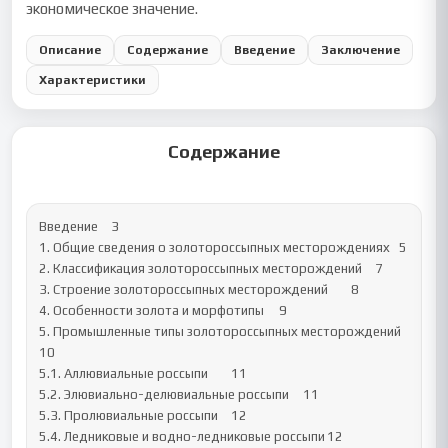
экономическое значение.
Описание
Содержание
Введение
Заключение
Характеристики
Содержание
Введение	3

1. Общие сведения о золотороссыпных месторождениях	5

2. Классификация золотороссыпных месторождений	7

3. Строение золотороссыпных месторождений	8

4. Особенности золота и морфотипы	9

5. Промышленные типы золотороссыпных месторождений	
10

5.1. Аллювиальные россыпи	11

5.2. Элювиально-делювиальные россыпи	11

5.3. Пролювиальные россыпи	12

5.4. Ледниковые и водно-ледниковые россыпи	12
