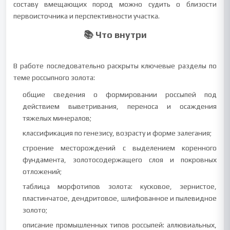
составу вмещающих пород можно судить о близости
первоисточника и перспективности участка.
📚 Что внутри
В работе последовательно раскрыты ключевые разделы по
теме россыпного золота:
общие сведения о формировании россыпей под
действием выветривания, переноса и осаждения
тяжелых минералов;
классификация по генезису, возрасту и форме залегания;
строение месторождений с выделением коренного
фундамента, золотосодержащего слоя и покровных
отложений;
таблица морфотипов золота: кусковое, зернистое,
пластинчатое, дендритовое, шлифованное и пылевидное
золото;
описание промышленных типов россыпей: аллювиальных,