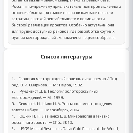
остаётся важным звеном минерально-сырьевой базы. 
Россыпи по-прежнему привлекательны для промышленного 
освоения благодаря сравнительно низким капитальным 
затратам, высокой рентабельности и возможности 
быстрой реализации проектов. Особенно актуальны они 
для труднодоступных районов, где разработка крупных 
рудных месторождений экономически нецелесообразна.
Список литературы
1.	Геология месторождений полезных ископаемых / Под 
ред. В. И. Смирнова. — М.: Недра, 1982.

2.	 Рундквист Д. В. Геология золотороссыпных 
месторождений. — М., 1999.

3.	Бекман Н. Н., Шило Н. А. Россыпные месторождения 
золота Сибири. — Новосибирск, 2004.

4.	Юшкин Н. П., Левченко Е. В. Минералогия и генезис 
россыпного золота. — СПб., 2010.

5.	 USGS Mineral Resources Data: Gold Placers of the World, 