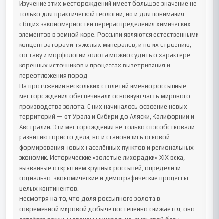
Изучение этих месторождений имеет большое значение не 
только для практической геологии, но и для понимания 
общих закономерностей перераспределения химических 
элементов в земной коре. Россыпи являются естественными 
концентраторами тяжёлых минералов, и по их строению, 
составу и морфологии золота можно судить о характере 
коренных источников и процессах выветривания и 
переотложения пород.

На протяжении нескольких столетий именно россыпные 
месторождения обеспечивали основную часть мирового 
производства золота. С них начиналось освоение новых 
территорий — от Урала и Сибири до Аляски, Калифорнии и 
Австралии. Эти месторождения не только способствовали 
развитию горного дела, но и становились основой 
формирования новых населённых пунктов и региональных 
экономик. Исторические «золотые лихорадки» XIX века, 
вызванные открытием крупных россыпей, определили 
социально-экономические и демографические процессы 
целых континентов.

Несмотря на то, что доля россыпного золота в 
современной мировой добыче постепенно снижается, оно 