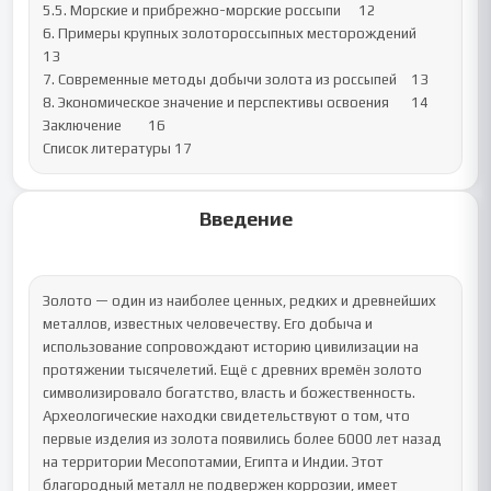
5.5. Морские и прибрежно-морские россыпи	12

6. Примеры крупных золотороссыпных месторождений	
13

7. Современные методы добычи золота из россыпей	13

8. Экономическое значение и перспективы освоения	14

Заключение	16

Список литературы	17
Введение
Золото — один из наиболее ценных, редких и древнейших 
металлов, известных человечеству. Его добыча и 
использование сопровождают историю цивилизации на 
протяжении тысячелетий. Ещё с древних времён золото 
символизировало богатство, власть и божественность. 
Археологические находки свидетельствуют о том, что 
первые изделия из золота появились более 6000 лет назад 
на территории Месопотамии, Египта и Индии. Этот 
благородный металл не подвержен коррозии, имеет 