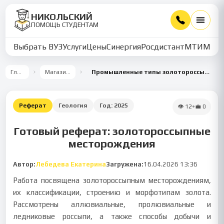
НИКОЛЬСКИЙ
ПОМОЩЬ СТУДЕНТАМ
Выбрать ВУЗ
Услуги
Цены
Синергия
Росдистант
МТИ
ММУ
Главная
Магазин работ
Промышленные типы золотороссыпных месторождений
Реферат
Геология
Год:
2025
👁
12
•
💼
0
Готовый реферат: золотороссыпные
месторождения
Автор:
Лебедева Екатерина
Загружена:
16.04.2026 13:36
Работа посвящена золотороссыпным месторождениям,
их классификации, строению и морфотипам золота.
Рассмотрены аллювиальные, пролювиальные и
ледниковые россыпи, а также способы добычи и