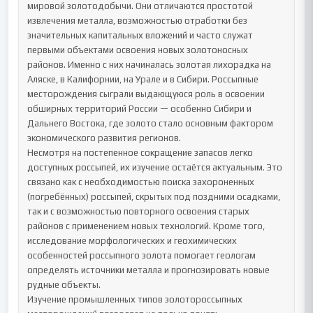
мировой золотодобычи. Они отличаются простотой 
извлечения металла, возможностью отработки без 
значительных капитальных вложений и часто служат 
первыми объектами освоения новых золотоносных 
районов. Именно с них начиналась золотая лихорадка на 
Аляске, в Калифорнии, на Урале и в Сибири. Россыпные 
месторождения сыграли выдающуюся роль в освоении 
обширных территорий России — особенно Сибири и 
Дальнего Востока, где золото стало основным фактором 
экономического развития регионов.

Несмотря на постепенное сокращение запасов легко 
доступных россыпей, их изучение остаётся актуальным. Это 
связано как с необходимостью поиска захороненных 
(погребённых) россыпей, скрытых под поздними осадками, 
так и с возможностью повторного освоения старых 
районов с применением новых технологий. Кроме того, 
исследование морфологических и геохимических 
особенностей россыпного золота помогает геологам 
определять источники металла и прогнозировать новые 
рудные объекты.

Изучение промышленных типов золотороссыпных 