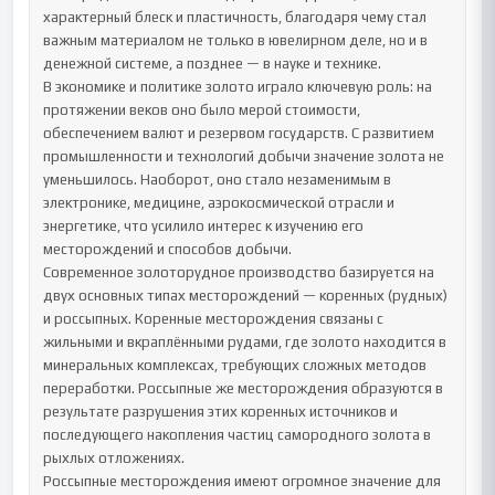
характерный блеск и пластичность, благодаря чему стал 
важным материалом не только в ювелирном деле, но и в 
денежной системе, а позднее — в науке и технике.

В экономике и политике золото играло ключевую роль: на 
протяжении веков оно было мерой стоимости, 
обеспечением валют и резервом государств. С развитием 
промышленности и технологий добычи значение золота не 
уменьшилось. Наоборот, оно стало незаменимым в 
электронике, медицине, аэрокосмической отрасли и 
энергетике, что усилило интерес к изучению его 
месторождений и способов добычи.

Современное золоторудное производство базируется на 
двух основных типах месторождений — коренных (рудных) 
и россыпных. Коренные месторождения связаны с 
жильными и вкраплёнными рудами, где золото находится в 
минеральных комплексах, требующих сложных методов 
переработки. Россыпные же месторождения образуются в 
результате разрушения этих коренных источников и 
последующего накопления частиц самородного золота в 
рыхлых отложениях.

Россыпные месторождения имеют огромное значение для 