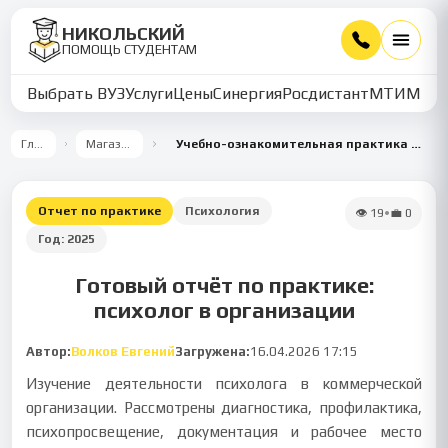
НИКОЛЬСКИЙ
ПОМОЩЬ СТУДЕНТАМ
Выбрать ВУЗ
Услуги
Цены
Синергия
Росдистант
МТИ
ММУ
Главная
Магазин работ
Учебно-ознакомительная практика психолога в ООО «Малина Холл»
Отчет по практике
Психология
👁
19
•
💼
0
Год:
2025
Готовый отчёт по практике:
психолог в организации
Автор:
Волков Евгений
Загружена:
16.04.2026 17:15
Изучение деятельности психолога в коммерческой
организации. Рассмотрены диагностика, профилактика,
психопросвещение, документация и рабочее место