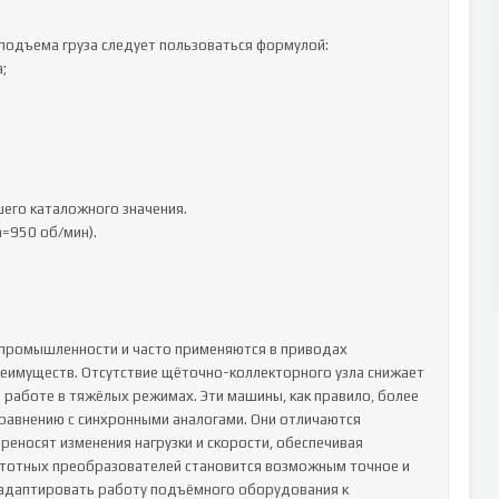
подъема груза следует пользоваться формулой:



го каталожного значения.

=950 об/мин).

промышленности и часто применяются в приводах 
имуществ. Отсутствие щёточно-коллекторного узла снижает 
 работе в тяжёлых режимах. Эти машины, как правило, более 
сравнению с синхронными аналогами. Они отличаются 
еносят изменения нагрузки и скорости, обеспечивая 
стотных преобразователей становится возможным точное и 
 адаптировать работу подъёмного оборудования к 