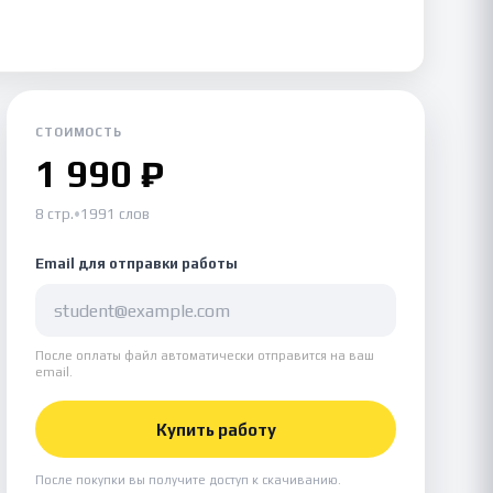
СТОИМОСТЬ
1 990 ₽
8 стр.
•
1991 слов
Email для отправки работы
После оплаты файл автоматически отправится на ваш
email.
Купить работу
После покупки вы получите доступ к скачиванию.