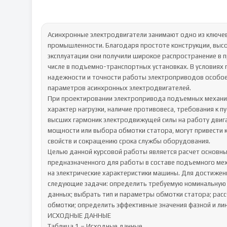
Асинхронные электродвигатели занимают одно из ключев
промышленности. Благодаря простоте конструкции, высок
эксплуатации они получили широкое распространение в 
числе в подъемно-транспортных установках. В условиях 
надежности и точности работы электроприводов особое 
параметров асинхронных электродвигателей.

При проектировании электропривода подъемных механи
характер нагрузки, наличие противовеса, требования к п
высших гармоник электродвижущей силы на работу двига
мощности или выбора обмотки статора, могут привести 
свойств и сокращению срока службы оборудования.

Целью данной курсовой работы является расчет основны
предназначенного для работы в составе подъемного меха
на электрические характеристики машины. Для достижен
следующие задачи: определить требуемую номинальную 
данных; выбрать тип и параметры обмотки статора; рас
обмотки; определить эффективные значения фазной и лин
ИСХОДНЫЕ ДАННЫЕ

Таблица 1 – Исходные данные.
