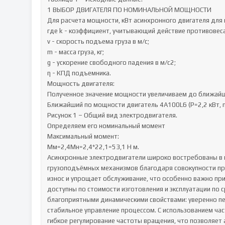
1 ВЫБОР ДВИГАТЕЛЯ ПО НОМИНАЛЬНОЙ МОЩНОСТИ

Для расчета мощности, кВт асинхронного двигателя для 
где k - коэффициент, учитывающий действие противовеса;
v - скорость подъема груза в м/с;

m - масса груза, кг;

g - ускорение свободного падения в м/с2;

η - КПД подъемника.

Мощность двигателя:

Полученное значение мощности увеличиваем до ближайше
Ближайший по мощности двигатель 4А100L6 (Р=2,2 кВт, n
Рисунок 1 – Общий вид электродвигателя.

Определяем его номинальный момент

Максимальный момент:

Мм=2,4Мн=2,4*22,1=53,1 Н м.

Асинхронные электродвигатели широко востребованы в 
грузоподъёмных механизмов благодаря совокупности пре
износ и упрощает обслуживание, что особенно важно при
доступны по стоимости изготовления и эксплуатации по 
благоприятными динамическими свойствами: уверенно пер
стабильное управление процессом. С использованием ча
гибкое регулирование частоты вращения, что позволяет