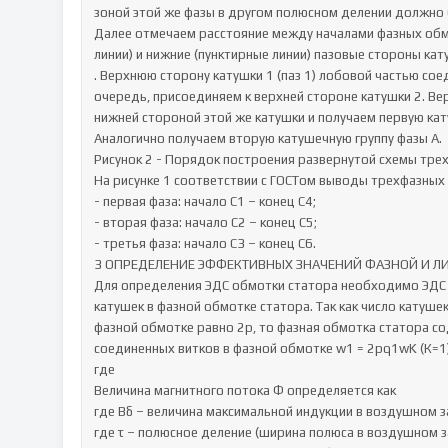
зоной этой же фазы в другом полюсном делении должно б
Далее отмечаем расстояние между началами фазных обмо
линии) и нижние (пунктирные линии) пазовые стороны кат
. Верхнюю сторону катушки 1 (паз 1) лобовой частью сое
очередь, присоединяем к верхней стороне катушки 2. Ве
нижней стороной этой же катушки и получаем первую кат
Аналогично получаем вторую катушечную группу фазы А.

Рисунок 2 - Порядок построения развернутой схемы трехф
На рисунке 1 соответствии с ГОСТом выводы трехфазных
- первая фаза: начало С1 – конец С4;

- вторая фаза: начало С2 – конец С5;

- третья фаза: начало С3 – конец С6.

3 ОПРЕДЕЛЕНИЕ ЭФФЕКТИВНЫХ ЗНАЧЕНИЙ ФАЗНОЙ И ЛИН
Для определения ЭДС обмотки статора необходимо ЭДС 
катушек в фазной обмотке статора. Так как число катушек
фазной обмотке равно 2р, то фазная обмотка статора со
соединенных витков в фазной обмотке w1 = 2pq1wK (К=1),
где

Величина магнитного потока Ф определяется как

где Bδ – величина максимальной индукции в воздушном за
где τ – полюсное деление (ширина полюса в воздушном за