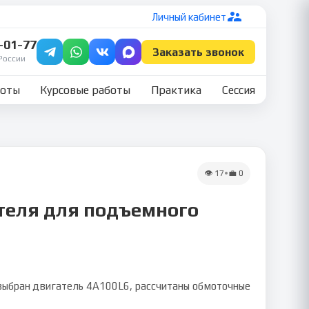
Личный кабинет
7-01-77
Заказать звонок
России
боты
Курсовые работы
Практика
Сессия
👁
17
•
💼
0
ателя для подъемного
выбран двигатель 4А100L6, рассчитаны обмоточные