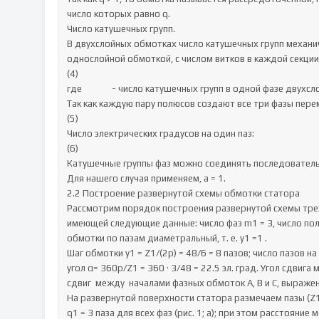
число которых равно q.

Число катушечных групп.

В двухслойных обмотках число катушечных групп механиче
однослойной обмоткой, с числом витков в каждой секции 
(4)

где              - число катушечных групп в одной фазе двухс
Так как каждую пару полюсов создают все три фазы перем
(5)

Число электрических градусов на один паз:

(6)

Катушечные группы фаз можно соединять последовательно (а
Для нашего случая применяем, а = 1.

2.2 Построение развернутой схемы обмотки статора

Рассмотрим порядок построения развернутой схемы трех
имеющей следующие данные: число фаз m1 = 3, число полюс
обмотки по пазам диаметральный, т. е. у1 =1 .

Шаг обмотки у1 = Z1/(2р) = 48/6 = 8 пазов; число пазов на по
угол α= 360р/Z1 = 360 · 3/48 = 22.5 эл. град. Угол сдвига
сдвиг  между  началами фазных обмоток А, В и С, выраженн
На развернутой поверхности статора размечаем пазы (Z1 =
q1 = 3 паза для всех фаз (рис. 1; а); при этом расстояни