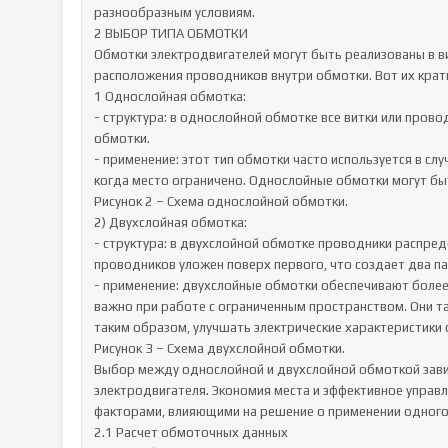
разнообразным условиям.

2 ВЫБОР ТИПА ОБМОТКИ

Обмотки электродвигателей могут быть реализованы в ви
расположения проводников внутри обмотки. Вот их кратк
1 Однослойная обмотка:

- структура: в однослойной обмотке все витки или пров
обмотки.

- применение: этот тип обмотки часто используется в сл
когда место ограничено. Однослойные обмотки могут бы
Рисунок 2 – Схема однослойной обмотки.

2) Двухслойная обмотка:

- структура: в двухслойной обмотке проводники распред
проводников уложен поверх первого, что создает два па
- применение: двухслойные обмотки обеспечивают более
важно при работе с ограниченным пространством. Они т
таким образом, улучшать электрические характеристики 
Рисунок 3 – Схема двухслойной обмотки.

Выбор между однослойной и двухслойной обмоткой завис
электродвигателя. Экономия места и эффективное управ
факторами, влияющими на решение о применении одного 
2.1 Расчет обмоточных данных
