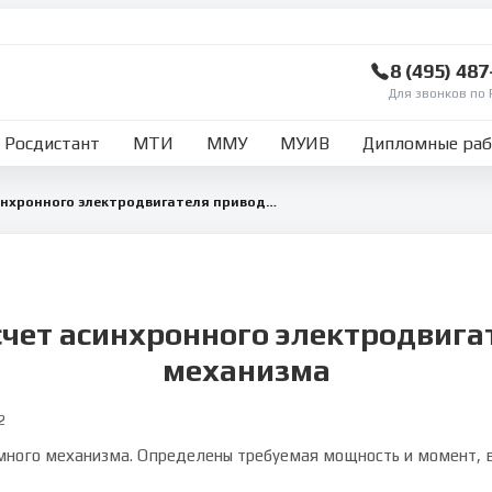
8 (495) 48
Для звонков по 
Росдистант
МТИ
ММУ
МУИВ
Дипломные ра
Проектный расчет асинхронного электродвигателя привода подъемного механизма
счет асинхронного электродвиг
механизма
2
много механизма. Определены требуемая мощность и момент, 