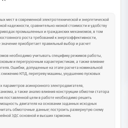
ых мест в современной электротехнической и энергетической 
ой надежности, сравнительно низкой стоимости и удобству 
приводах промышленных и гражданских механизмов, в том 
постоянного роста требований к энергоэффективности, 
значение приобретает правильный выбор и расчет 
змов необходимо учитывать специфику режимов работы, 
усковым и перегрузочным характеристикам, а также влияние 
теля. Ошибки, допущенные на этапе расчета номинальной 
к снижению КПД, перегреву машины, ухудшению пусковых 
х параметров асинхронного электродвигателя, 
низма, а также анализ влияния конструкции обмотки статора 
ия поставленной цели в работе необходимо решить 
мощность двигателя на основании заданных исходных 
считать обмоточные данные; построить развернутую схему 
ейной ЭДС основной и высших гармоник.
