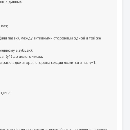
ных данных:

паз;

 (или пазах), между активными сторонами одной и той же 
енному в зубцах);

 (y1) до целого числа.

 раскладке вторая сторона секции ложится в паз у+1. 
,857.

 при этом фазные катушки должны быть разделены на секции, 