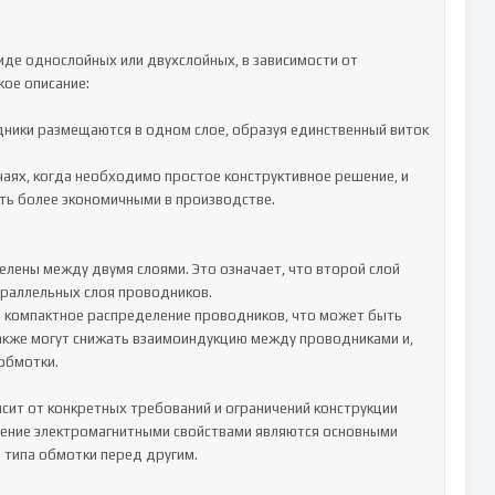
де однослойных или двухслойных, в зависимости от 
ое описание:

одники размещаются в одном слое, образуя единственный виток 
учаях, когда необходимо простое конструктивное решение, и 
ть более экономичными в производстве.

елены между двумя слоями. Это означает, что второй слой 
раллельных слоя проводников.

 компактное распределение проводников, что может быть 
акже могут снижать взаимоиндукцию между проводниками и, 
обмотки.

ит от конкретных требований и ограничений конструкции 
ление электромагнитными свойствами являются основными 
типа обмотки перед другим.
