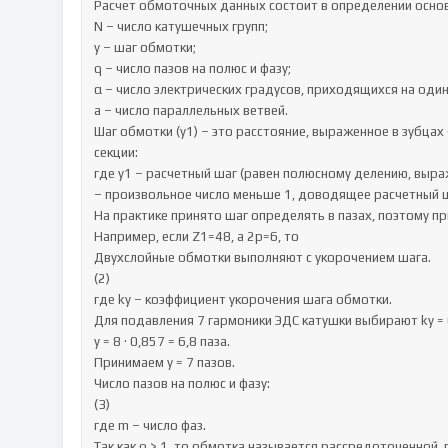
Расчет обмоточных данных состоит в определении основ
N – число катушечных групп;

y – шаг обмотки;

q – число пазов на полюс и фазу;

α – число электрических градусов, приходящихся на один 
а – число параллельных ветвей.

Шаг обмотки (у1) – это расстояние, выраженное в зубцах
секции:

где y1 – расчетный шаг (равен полюсному делению, выраж
– произвольное число меньше 1, доводящее расчетный шаг
На практике принято шаг определять в пазах, поэтому при
Например, если Z1=48, а 2p=6, то

Двухслойные обмотки выполняют с укорочением шага.

(2)

где kу – коэффициент укорочения шага обмотки.

Для подавления 7 гармоники ЭДС катушки выбирают kу = 0
y = 8 · 0,857 = 6,8 паза.

Принимаем y = 7 пазов.

Число пазов на полюс и фазу:

(3)

где m – число фаз.

Так как q > 1, то обмотка называется рассредоточенной,