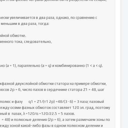
ски увеличивается в два раза, однако, по сравнению с 
меньшим в два раза, тогда:

лойной обмотке.

енного тока, следовательно,

 = 1), параллельно (а = q) и комбинированно (1 < а < q).

фазной двухслойной обмотки статора на примере обмотки, 
ов 2р = 6, число пазов в сердечнике статора Z1 = 48, шаг 
люс и фазу       q1 = Z1/(т1 2р) =48/(3 · 6) = 3 паза; пазовый 
 между осями фазных обмоток составляет 120 эл. град, поэтому  
ый в  пазах, λ =120/α =120/22.5 = 5 пазов.

 48) и полюсные деления (2р = 6), а затем размечаем зоны по 
е между зоной какой-либо фазы в одном полюсном делении и 