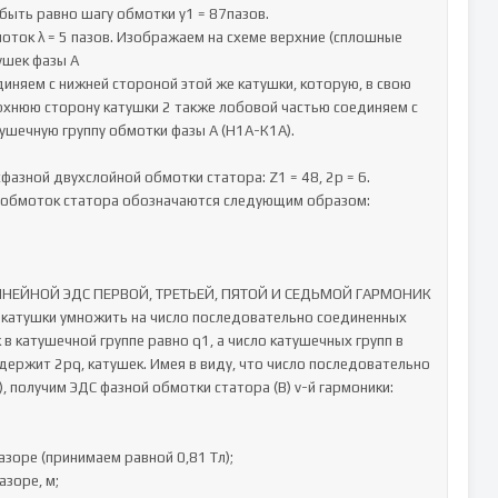
ыть равно шагу обмотки у1 = 87пазов.

ток λ = 5 пазов. Изображаем на схеме верхние (сплошные 
ушек фазы А

диняем с нижней стороной этой же катушки, которую, в свою 
рхнюю сторону катушки 2 также лобовой частью соединяем с 
ушечную группу обмотки фазы А (Н1А-К1А).

азной двухслойной обмотки статора: Z1 = 48, 2р = 6.

 обмоток статора обозначаются следующим образом:

ЕЙНОЙ ЭДС ПЕРВОЙ, ТРЕТЬЕЙ, ПЯТОЙ И СЕДЬМОЙ ГАРМОНИК

катушки умножить на число последовательно соединенных 
 в катушечной группе равно q1, а число катушечных групп в 
держит 2pq, катушек. Имея в виду, что число последовательно 
 получим ЭДС фазной обмотки статора (В) ν-й гармоники:

зоре (принимаем равной 0,81 Тл);

зоре, м;
