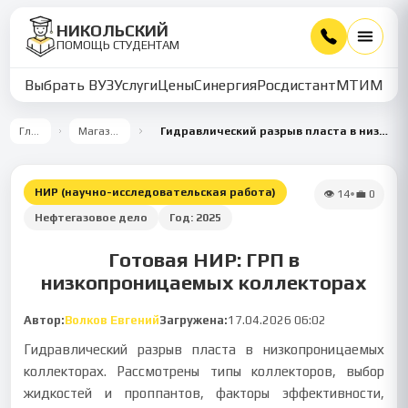
НИКОЛЬСКИЙ
ПОМОЩЬ СТУДЕНТАМ
Выбрать ВУЗ
Услуги
Цены
Синергия
Росдистант
МТИ
ММУ
Главная
Магазин работ
Гидравлический разрыв пласта в низкопроницаемых коллекторах
НИР (научно-исследовательская работа)
👁
14
•
💼
0
Нефтегазовое дело
Год:
2025
Готовая НИР: ГРП в
низкопроницаемых коллекторах
Автор:
Волков Евгений
Загружена:
17.04.2026 06:02
Гидравлический разрыв пласта в низкопроницаемых
коллекторах. Рассмотрены типы коллекторов, выбор
жидкостей и проппантов, факторы эффективности,