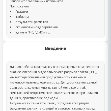
Список использованных источников

Приложения 

•	Графики

•	Таблицы

•	результаты расчетов

•	скриншоты моделирования

•	данные ГИС, ГДИС и т.д.
Введение
Данная работа заключается в рассмотрении комплексного 
анализа операций гидравлического разрыва пласта (ГРП), 
как метода повышения продуктивности скважин в 
низкопроницаемых коллекторах. Для достижения данной 
цели воспользуемся многоэтапной методологией, 
сочетающей теоретические, аналитические и, при наличии 
данных, практические подходы.

Актуальность темы этой темы, определяется рядом 
фундаментальных тенденций и вызовов, стоящих перед 