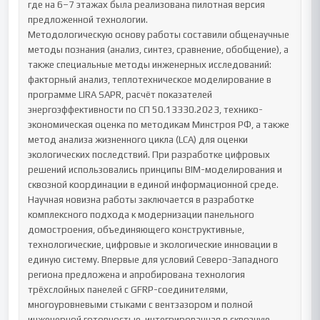
где на 6–7 этажах была реализована пилотная версия 
предложенной технологии.

Методологическую основу работы составили общенаучные 
методы познания (анализ, синтез, сравнение, обобщение), а 
также специальные методы инженерных исследований: 
факторный анализ, теплотехническое моделирование в 
программе LIRA SAPR, расчёт показателей 
энергоэффективности по СП 50.13330.2023, технико-
экономическая оценка по методикам Минстроя РФ, а также 
метод анализа жизненного цикла (LCA) для оценки 
экологических последствий. При разработке цифровых 
решений использовались принципы BIM-моделирования и 
сквозной координации в единой информационной среде.

Научная новизна работы заключается в разработке 
комплексного подхода к модернизации панельного 
домостроения, объединяющего конструктивные, 
технологические, цифровые и экологические инновации в 
единую систему. Впервые для условий Северо-Западного 
региона предложена и апробирована технология 
трёхслойных панелей с GFRP-соединителями, 
многоуровневыми стыками с вентзазором и полной 
инженерной готовностью, интегрированная в сквозную 