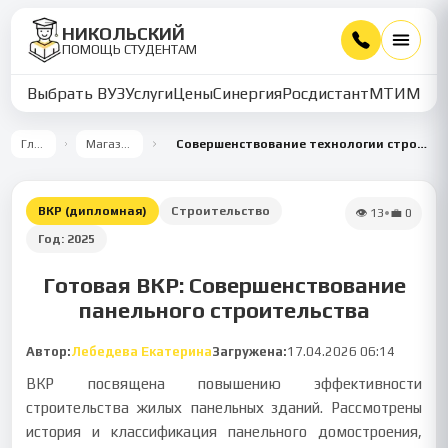
НИКОЛЬСКИЙ
ПОМОЩЬ СТУДЕНТАМ
Выбрать ВУЗ
Услуги
Цены
Синергия
Росдистант
МТИ
ММУ
Главная
Магазин работ
Совершенствование технологии строительства жилых панельных зданий
ВКР (дипломная)
Строительство
👁
13
•
💼
0
Год:
2025
Готовая ВКР: Совершенствование
панельного строительства
Автор:
Лебедева Екатерина
Загружена:
17.04.2026 06:14
ВКР посвящена повышению эффективности
строительства жилых панельных зданий. Рассмотрены
история и классификация панельного домостроения,