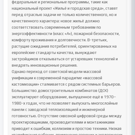
федеральные и региональные программы, такие как 
национальный проект «Жильё и городская среда», ставят 
перед отраслью задачи не только количественного, но и 
качественного характера: новое жильё должно 
соответствовать современным требованиям по 
энергоэффективности (класс «А»), пожарной безопасности, 
комфорту проживания и долговечности. В-третьих, 
растущие ожидания потребителей, ориентированных на 
европейские стандарты качества, вынуждают 
застройщиков отказываться от устаревших технологий и 
внедрять инновационные решения.

Однако переход от советской модели массовой 
унификации к современной парадигме «массовой 
кастомизации» сталкивается с рядом системных барьеров. 
Большинство домостроительных комбинатов (ДСК) 
эксплуатируют оборудование, выпущенное ещё в 1970–
1980-х годах, что не позволяет выпускать многослойные 
панели с заводской теплоизоляцией и инженерной 
готовностью. Отсутствие сквозной цифровой среды между 
проектировщиками, производителями и монтажниками 
приводит к ошибкам, коллизиям и простою техники. Низкая 
квалификация рабочих, применение горючих и экологически 