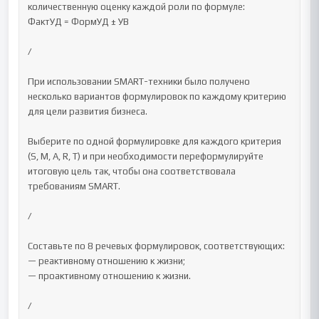
количественную оценку каждой роли по формуле:

ФактУД = ФормУД ± УВ

/

При использовании SMART-техники было получено 
несколько вариантов формулировок по каждому критерию 
для цели развития бизнеса.

Выберите по одной формулировке для каждого критерия 
(S, M, A, R, T) и при необходимости переформулируйте 
итоговую цель так, чтобы она соответствовала 
требованиям SMART.

/

Составьте по 8 речевых формулировок, соответствующих:

— реактивному отношению к жизни;

— проактивному отношению к жизни.

/
