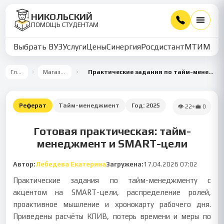
НИКОЛЬСКИЙ
ПОМОЩЬ СТУДЕНТАМ
Выбрать ВУЗ
Услуги
Цены
Синергия
Росдистант
МТИ
ММУ
Главная
Магазин работ
Практические задания по тайм-менеджменту: SMART-цели и хронокарта
Реферат
Тайм-менеджмент
Год:
2025
👁
22
•
💼
0
Готовая практическая: тайм-
менеджмент и SMART-цели
Автор:
Лебедева Екатерина
Загружена:
17.04.2026 07:02
Практические задания по тайм-менеджменту с
акцентом на SMART-цели, распределение ролей,
проактивное мышление и хронокарту рабочего дня.
Приведены расчёты КПИВ, потерь времени и меры по