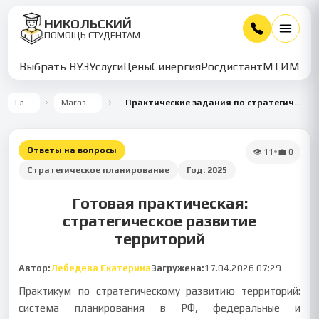
НИКОЛЬСКИЙ
ПОМОЩЬ СТУДЕНТАМ
Выбрать ВУЗ
Услуги
Цены
Синергия
Росдистант
МТИ
ММУ
Главная
Магазин работ
Практические задания по стратегическому развитию территорий
Ответы на вопросы
👁
11
•
💼
0
Стратегическое планирование
Год:
2025
Готовая практическая:
стратегическое развитие
территорий
Автор:
Лебедева Екатерина
Загружена:
17.04.2026 07:29
Практикум по стратегическому развитию территорий:
система планирования в РФ, федеральные и