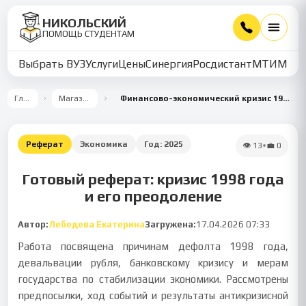
НИКОЛЬСКИЙ
ПОМОЩЬ СТУДЕНТАМ
Выбрать ВУЗ
Услуги
Цены
Синергия
Росдистант
МТИ
ММУ
Главная
Магазин работ
Финансово-экономический кризис 1998 года и преодоление его последствий
Реферат
Экономика
Год:
2025
👁
13
•
💼
0
Готовый реферат: кризис 1998 года
и его преодоление
Автор:
Лебедева Екатерина
Загружена:
17.04.2026 07:33
Работа посвящена причинам дефолта 1998 года,
девальвации рубля, банковскому кризису и мерам
государства по стабилизации экономики. Рассмотрены
предпосылки, ход событий и результаты антикризисной