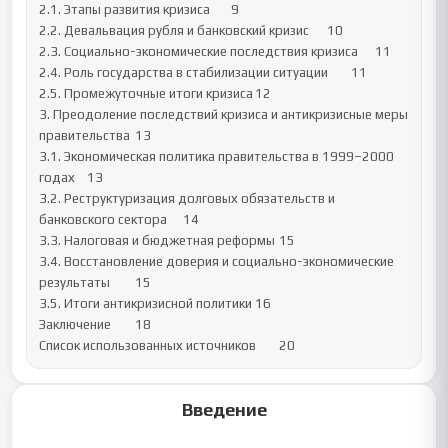
2.1. Этапы развития кризиса	9

2.2. Девальвация рубля и банковский кризис	10

2.3. Социально-экономические последствия кризиса	11

2.4. Роль государства в стабилизации ситуации	11

2.5. Промежуточные итоги кризиса	12

3. Преодоление последствий кризиса и антикризисные меры 
правительства	13

3.1. Экономическая политика правительства в 1999–2000 
годах	13

3.2. Реструктуризация долговых обязательств и 
банковского сектора	14

3.3. Налоговая и бюджетная реформы	15

3.4. Восстановление доверия и социально-экономические 
результаты	15

3.5. Итоги антикризисной политики	16

Заключение	18

Список использованных источников	20
Введение