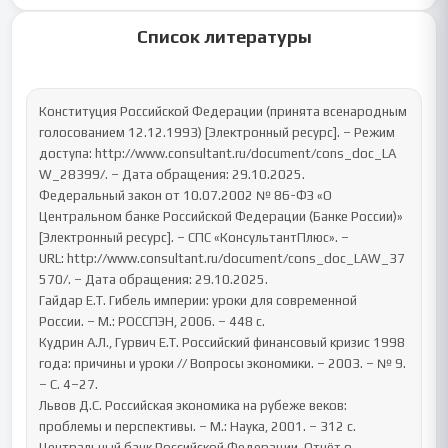
Список литературы
Конституция Российской Федерации (принята всенародным 
голосованием 12.12.1993) [Электронный ресурс]. – Режим 
доступа: http://www.consultant.ru/document/cons_doc_LA
W_28399/. – Дата обращения: 29.10.2025.

Федеральный закон от 10.07.2002 № 86-ФЗ «О 
Центральном банке Российской Федерации (Банке России)» 
[Электронный ресурс]. – СПС «КонсультантПлюс». – 
URL: http://www.consultant.ru/document/cons_doc_LAW_37
570/. – Дата обращения: 29.10.2025.

Гайдар Е.Т. Гибель империи: уроки для современной 
России. – М.: РОССПЭН, 2006. – 448 с.

Кудрин А.Л., Гурвич Е.Т. Российский финансовый кризис 1998 
года: причины и уроки // Вопросы экономики. – 2003. – № 9. 
– С. 4–27.

Львов Д.С. Российская экономика на рубеже веков: 
проблемы и перспективы. – М.: Наука, 2001. – 312 с.

Центральный банк Российской Федерации. Отчёт о 