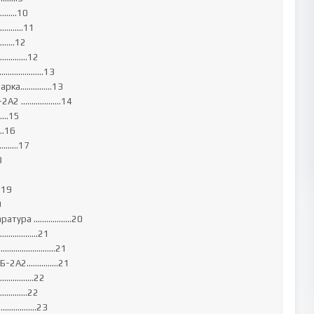
...10

.....11

………12

……………12

………......13

 парка……………13

................14

…15

.16

…….17



19



..................20

..............21

.................21

..............21

.............22

...........22

...............23
