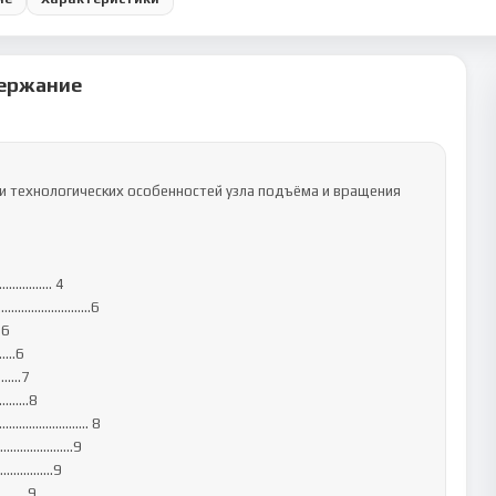
ержание
 и технологических особенностей узла подъёма и вращения

............... 4

................6

6

……6

..7

…….8

.................. 8

…………………..9

………...9

...9
