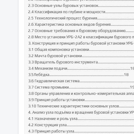
2.3 Основные узлы буровых установок………………………………………
2.4 Классификация по глубине и мощности………………………………..
2.5 Технологический процесс бурения…………………………………
2.6 Характеристика основных видов бурения……………………
2.7 Основные требования к буровому оборудованию……………
2.8 Место установки УРБ-2А2 в классификации бурового
3. Конструкция и принцип работы буровой установки УРБ-2А2 ...
3.1 Общая компоновка установки……………………………………………
3.2 Мачта буровой установки…………………………………………………..
3.3 Вращатель бурового инструмента……………………………………
3.4 Механизм подачи…………………………………………………………….18
3.5Лебёдка………………………………………………………………..………18

3.6 Гидравлическая система…………………………………………………….
3.7 Система промывки…………………………………………………………..19
3.8 Органы управления и контрольно-измерительная аппаратура 
3.9 Принцип работы установки………..................................................
3.10 Технические характеристики основных узлов..........................
4. Анализ узла подъёма и вращения буровой установки УРБ-2А2.
4.1 Назначение и роль узла…………......................................................
4.2 Конструкция узла………….................................................................
4.3 Принцип работы узла……...............................................................