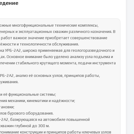
едение
ожные многофункциональные технические комплексы, 
ерных и эксплуатационных скважин различного назначения. В 
 работ важное значение приобретает совершенствование 
ёжности и технологичности обслуживания.

вка УРБ-2А2, широко применяемая для геологоразведочного и 
х. Основное внимание было уделено анализу узла подъема и 
печении стабильного крутящего момента, подачи инструмента 
РБ-2А2, анализ её основных узлов, принципов работы, 
уживания.

Б-2А2, базирующаяся на автомобиле повышенной 
важин глубиной до 300 м.

 понимание конструкции и принципов работы ключевых узлов 