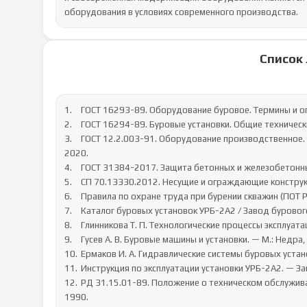
оборудования в условиях современного производства.
Список
1.	ГОСТ 16293-89. Оборудование буровое. Термины и определения. — М.: Стандартинформ, 2019.

2.	ГОСТ 16294-89. Буровые установки. Общие технические требования. — М.: Изд-во стандартов, 2018.

3.	ГОСТ 12.2.003-91. Оборудование производственное. Общие требования безопасности. — М.: Стандартинформ, 
2020.

4.	ГОСТ 31384-2017. Защита бетонных и железобетонных конструкций от коррозии. — М.: Изд-во стандартов, 2018.

5.	СП 70.13330.2012. Несущие и ограждающие конструкции. — М.: Минстрой России, 2019.

6.	Правила по охране труда при бурении скважин (ПОТ РО-14000-005-98). — М.: Госгортехнадзор России, 2020.

7.	Каталог буровых установок УРБ-2А2 / Завод бурового оборудования. — Екатеринбург, 2023.

8.	Глинникова Т. П. Технологические процессы эксплуатации горного оборудования. — Екатеринбург: УГГУ, 2022.

9.	Гусев А. В. Буровые машины и установки. — М.: Недра, 2021.

10.	Ермаков И. А. Гидравлические системы буровых установок. — Пермь: ПНИПУ, 2020.

11.	Инструкция по эксплуатации установки УРБ-2А2. — Завод «Уралмаш-Буровое оборудование», Екатеринбург, 2022.

12.	РД 31.15.01-89. Положение о техническом обслуживании и ремонте буровых установок. — М.: Миннефтегазстрой, 
1990.
