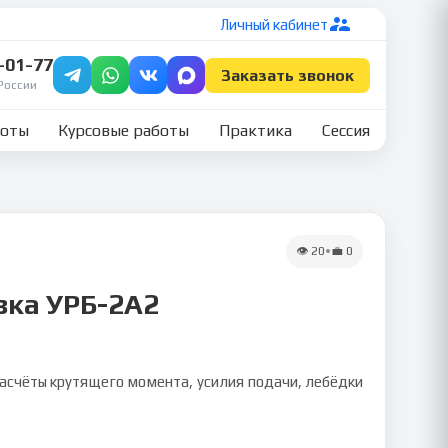
Личный кабинет
7-01-77
Заказать звонок
России
боты
Курсовые работы
Практика
Сессия
👁
20
•
💼
0
вка УРБ-2А2
расчёты крутящего момента, усилия подачи, лебёдки