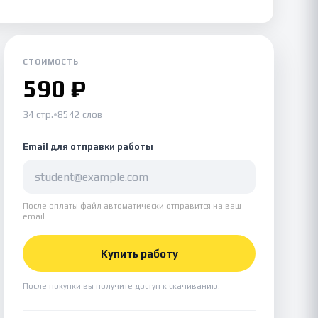
СТОИМОСТЬ
590 ₽
34 стр.
•
8542 слов
Email для отправки работы
После оплаты файл автоматически отправится на ваш
email.
Купить работу
После покупки вы получите доступ к скачиванию.