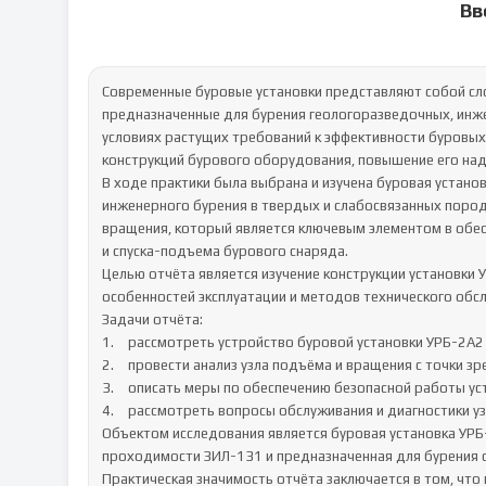
Вв
Современные буровые установки представляют собой сл
предназначенные для бурения геологоразведочных, инжен
условиях растущих требований к эффективности буровых
конструкций бурового оборудования, повышение его над
В ходе практики была выбрана и изучена буровая устано
инженерного бурения в твердых и слабосвязанных порода
вращения, который является ключевым элементом в обес
и спуска-подъема бурового снаряда.

Целью отчёта является изучение конструкции установки У
особенностей эксплуатации и методов технического обсл
Задачи отчёта:

1.	рассмотреть устройство буровой установки УРБ-2А2 и её функциональные системы;

2.	провести анализ узла подъёма и вращения с точки зрения механики, кинематики и надёжности;

3.	описать меры по обеспечению безопасной работы установки;

4.	рассмотреть вопросы обслуживания и диагностики узлов бурового оборудования.

Объектом исследования является буровая установка УР
проходимости ЗИЛ-131 и предназначенная для бурения ск
Практическая значимость отчёта заключается в том, что