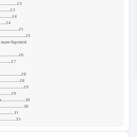
...........23

.......23

........24

....24

...........25

..................25

тации буровой 
..............26

........27

..............28

..............28

................29

.........29

...............30

................30

...............31

.................33