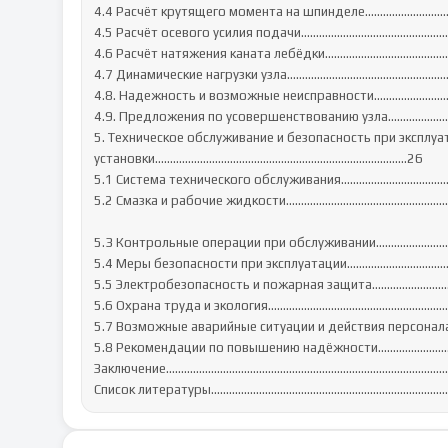
4.4 Расчёт крутящего момента на шпинделе……………....................
4.5 Расчёт осевого усилия подачи…………………................................
4.6 Расчёт натяжения каната лебёдки………………….........................
4.7 Динамические нагрузки узла…………………………..........................
4.8. Надежность и возможные неисправности………………................
4.9. Предложения по усовершенствованию узла..............................
5. Техническое обслуживание и безопасность при эксплуа
установки…………………………………………………………………………26

5.1 Система технического обслуживания……….................................
5.2 Смазка и рабочие жидкости………………………...............................
5.3 Контрольные операции при обслуживании………........................
5.4 Меры безопасности при эксплуатации………................................
5.5 Электробезопасность и пожарная защита…….............................
5.6 Охрана труда и экология…………………….......................................
5.7 Возможные аварийные ситуации и действия персонала…........
5.8 Рекомендации по повышению надёжности…..............................
Заключение..............................................................................................
Список литературы...............................................................................