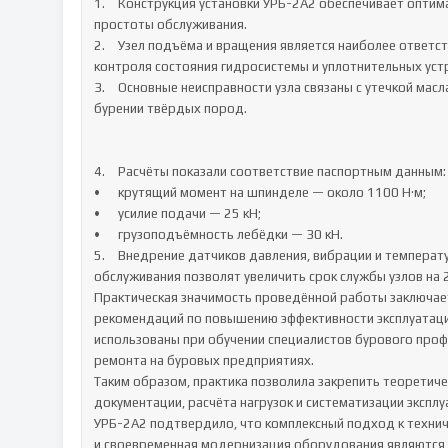
1.	Конструкция установки УРБ-2А2 обеспечивает оптимальное сочетание мобильности, производительности и 
простоты обслуживания.

2.	Узел подъёма и вращения является наиболее ответственным элементом установки, требующим постоянного 
контроля состояния гидросистемы и уплотнительных устр
3.	Основные неисправности узла связаны с утечкой масла, износом подшипников и уплотнений, а также с вибрацией при 
бурении твёрдых пород.

4.	Расчёты показали соответствие паспортным данным:

•	крутящий момент на шпинделе — около 1100 Н·м;

•	усилие подачи — 25 кН;

•	грузоподъёмность лебёдки — 30 кН.

5.	Внедрение датчиков давления, вибрации и температуры, а также переход на цифровую систему учёта технического 
обслуживания позволят увеличить срок службы узлов на 
Практическая значимость проведённой работы заключает
рекомендаций по повышению эффективности эксплуатации
использованы при обучении специалистов бурового профи
ремонта на буровых предприятиях.

Таким образом, практика позволила закрепить теоретичес
документации, расчёта нагрузок и систематизации экспл
УРБ-2А2 подтвердило, что комплексный подход к технич
и своевременная модернизация оборудования являются 