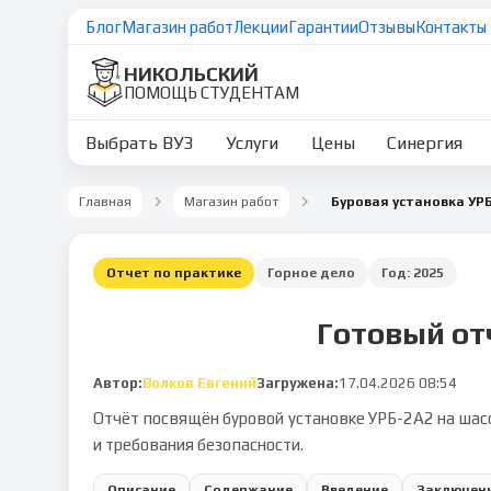
Блог
Магазин работ
Лекции
Гарантии
Отзывы
Контакты
НИКОЛЬСКИЙ
ПОМОЩЬ СТУДЕНТАМ
Выбрать ВУЗ
Услуги
Цены
Синергия
Главная
Магазин работ
Буровая установка УР
Отчет по практике
Горное дело
Год:
2025
Готовый от
Автор:
Волков Евгений
Загружена:
17.04.2026 08:54
Отчёт посвящён буровой установке УРБ-2А2 на шасс
и требования безопасности.
Описание
Содержание
Введение
Заключен