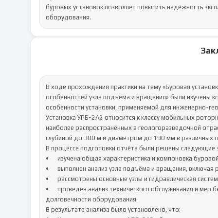
буровых установок позволяет повысить надёжность экспл
оборудования.
Зак
В ходе прохождения практики на тему «Буровая установка
особенностей узла подъёма и вращения» были изучены ко
особенности установки, применяемой для инженерно-геол
Установка УРБ-2А2 относится к классу мобильных роторн
наиболее распространённых в геологоразведочной отрасл
глубиной до 300 м и диаметром до 190 мм в различных ге
В процессе подготовки отчёта были решены следующие з
•	изучена общая характеристика и компоновка буровой установки;

•	выполнен анализ узла подъёма и вращения, включая расчёт крутящего момента, усилия подачи и грузоподъёмности;

•	рассмотрены основные узлы и гидравлическая система, обеспечивающие работу установки;

•	проведён анализ технического обслуживания и мер безопасности, направленных на повышение надёжности и 
долговечности оборудования.

В результате анализа было установлено, что:
