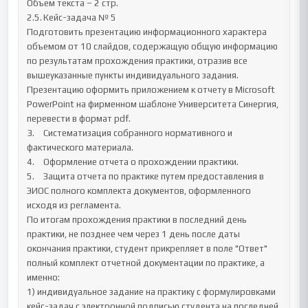
Объем текста – 2 стр.

2.5.	Кейс-задача № 5

Подготовить презентацию информационного характера 
объемом от 10 слайдов, содержащую общую информацию 
по результатам прохождения практики, отразив все 
вышеуказанные пункты индивидуального задания.

Презентацию оформить приложением к отчету в Microsoft 
PowerPoint на фирменном шаблоне Университета Синергия, 
перевести в формат pdf.

3.	Систематизация собранного нормативного и 
фактического материала.

4.	Оформление отчета о прохождении практики.

5.	Защита отчета по практике путем предоставления в 
ЭИОС полного комплекта документов, оформленного 
исходя из регламента.

По итогам прохождения практики в последний день 
практики, не позднее чем через 1 день после даты 
окончания практики, студент прикрепляет в поле "Ответ" 
полный комплект отчетной документации по практике, а 
именно:

1) индивидуальное задание на практику с формулировками 
кейс-задач с электронной подписью студента на последней 