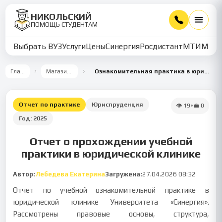
НИКОЛЬСКИЙ
ПОМОЩЬ СТУДЕНТАМ
Выбрать ВУЗ
Услуги
Цены
Синергия
Росдистант
МТИ
ММУ
Главная
Магазин работ
Ознакомительная практика в юридической клинике
Отчет по практике
Юриспруденция
👁
19
•
💼
0
Год:
2025
Отчет о прохождении учебной
практики в юридической клинике
Автор:
Лебедева Екатерина
Загружена:
27.04.2026 08:32
Отчет по учебной ознакомительной практике в
юридической клинике Университета «Синергия».
Рассмотрены правовые основы, структура,