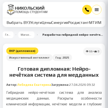
НИКОЛЬСКИЙ
ПОМОЩЬ СТУДЕНТАМ
Выбрать ВУЗ
Услуги
Цены
Синергия
Росдистант
МТИ
ММУ
Главная
Магазин работ
Разработка гибридной нейро-нечёткой системы для анализа медицинских данных
ВКР (дипломная)
👁
66
•
💼
0
Искусственный интеллект
Год:
2025
Готовая дипломная: Нейро-
нечёткая система для медданных
Автор:
Лебедева Екатерина
Загружена:
27.04.2026 09:32
Гибридная нейро-нечёткая система для анализа
медицинских данных. Раскрыты особенности
клинической информации, нечёткие модели и глубокие