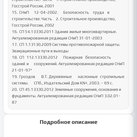
Госстрой России, 2001

15.	СНиП	12-04-2002.	Безопасность	труда	в	
строительстве.	Часть	2. Строительное производство, 
Госстрой России, 2002

16.	СП 54.13330.2011 Здания жилые многоквартирные. 
Актуализированная редакция СНиП 31-01-2003

17.	СП 1.13130.2009 Системы противопожарной защиты. 
Эвакуационные пути и выходы

18.	СП	112.13330.2012	Пожарная	безопасность	
зданий	и	сооружений. Актуализированная редакция СНиП 
21-01-97*

19.	Гроздов	В.Т.	Деревянные	наслонные	стропильные	
системы.	СПб., Издательский Дом KN+, 2003. – 69 с.

20.	СП 45.13330.2012 Земляные сооружения, основания и 
фундаменты. Актуализированная редакция СНиП 3.02.01-
87
Подробное описание