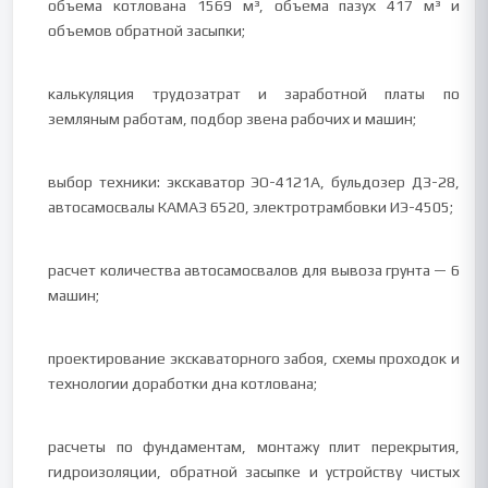
объема котлована 1569 м³, объема пазух 417 м³ и
объемов обратной засыпки;
калькуляция трудозатрат и заработной платы по
земляным работам, подбор звена рабочих и машин;
выбор техники: экскаватор ЭО-4121А, бульдозер ДЗ-28,
автосамосвалы КАМАЗ 6520, электротрамбовки ИЭ-4505;
расчет количества автосамосвалов для вывоза грунта — 6
машин;
проектирование экскаваторного забоя, схемы проходок и
технологии доработки дна котлована;
расчеты по фундаментам, монтажу плит перекрытия,
гидроизоляции, обратной засыпке и устройству чистых