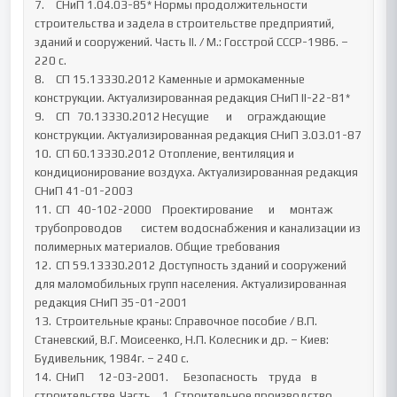
7.	СНиП 1.04.03-85* Нормы продолжительности 
строительства и задела в строительстве предприятий, 
зданий и сооружений. Часть II. / М.: Госстрой СССР-1986. – 
220 с.

8.	СП 15.13330.2012 Каменные и армокаменные 
конструкции. Актуализированная редакция СНиП II-22-81*

9.	СП	70.13330.2012	Несущие	и	ограждающие	
конструкции. Актуализированная редакция СНиП 3.03.01-87

10.	СП 60.13330.2012 Отопление, вентиляция и 
кондиционирование воздуха. Актуализированная редакция 
СНиП 41-01-2003

11.	СП	40-102-2000	Проектирование	и	монтаж	
трубопроводов	систем водоснабжения и канализации из 
полимерных материалов. Общие требования

12.	СП 59.13330.2012 Доступность зданий и сооружений 
для маломобильных групп населения. Актуализированная 
редакция СНиП 35-01-2001

13.	Строительные краны: Справочное пособие / В.П. 
Станевский, В.Г. Моисеенко, Н.П. Колесник и др. – Киев: 
Будивельник, 1984г. – 240 с.

14.	СНиП	12-03-2001.	Безопасность	труда	в	
строительстве.	Часть	1. Строительное производство, 