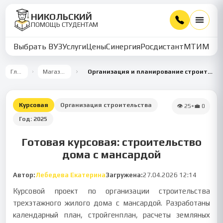
НИКОЛЬСКИЙ
ПОМОЩЬ СТУДЕНТАМ
Выбрать ВУЗ
Услуги
Цены
Синергия
Росдистант
МТИ
ММУ
Главная
Магазин работ
Организация и планирование строительства трехэтажного жилого дома с мансардой
Курсовая
Организация строительства
👁
25
•
💼
0
Год:
2025
Готовая курсовая: строительство
дома с мансардой
Автор:
Лебедева Екатерина
Загружена:
27.04.2026 12:14
Курсовой проект по организации строительства
трехэтажного жилого дома с мансардой. Разработаны
календарный план, стройгенплан, расчеты земляных