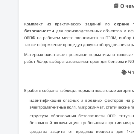
📘 О че
Комплект из практических заданий по
охране 
безопасности
для производственных объектов и оф
ОВПФ на рабочем месте экономиста за ПЭВМ, выбор С
также оформление процедур допуска оборудования и р
Материал охватывает реальные нормативы и типовые
работ
IIIа
до выбора газоанализаторов для бензола и NO₂
📚 Ч
В работе собраны таблицы, нормы и пошаговые алгорит
идентификация опасных и вредных факторов на р
электромагнитные поля, микроклимат, статические 
структура обоснования безопасности ОПО: титуль
безопасной эксплуатации, требования к противоавар
средства защиты от вредных веществ для 1-ами