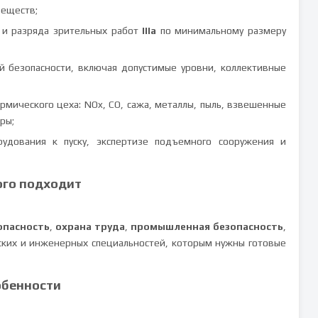
веществ;
и разряда зрительных работ
IIIа
по минимальному размеру
 безопасности, включая допустимые уровни, коллективные
рмического цеха: NOx, CO, сажа, металлы, пыль, взвешенные
ры;
удования к пуску, экспертизе подъемного сооружения и
ого подходит
опасность
,
охрана труда
,
промышленная безопасность
,
ских и инженерных специальностей, которым нужны готовые
обенности