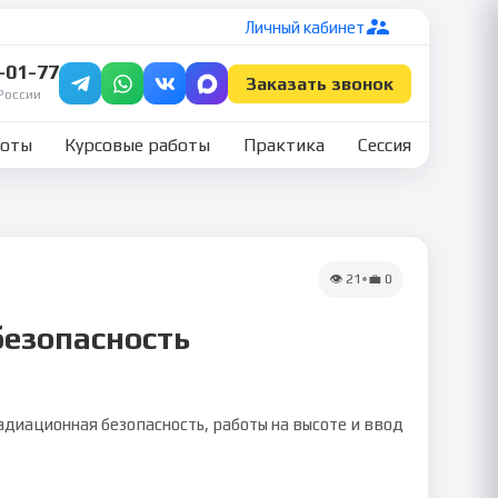
Личный кабинет
7-01-77
Заказать звонок
России
боты
Курсовые работы
Практика
Сессия
👁
21
•
💼
0
безопасность
адиационная безопасность, работы на высоте и ввод