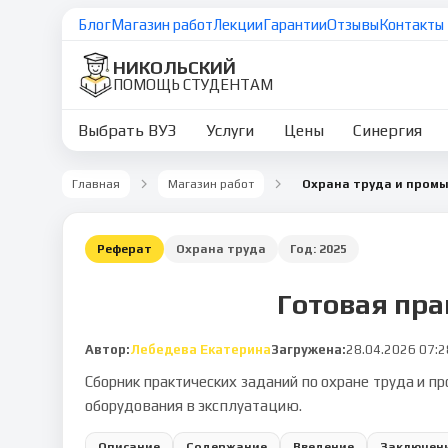
Блог
Магазин работ
Лекции
Гарантии
Отзывы
Контакты
НИКОЛЬСКИЙ
ПОМОЩЬ СТУДЕНТАМ
Выбрать ВУЗ
Услуги
Цены
Синергия
Главная
Магазин работ
Реферат
Охрана труда
Год:
2025
Готовая пра
Автор:
Лебедева Екатерина
Загружена:
28.04.2026 07:2
Сборник практических заданий по охране труда и п
оборудования в эксплуатацию.
Описание
Содержание
Введение
Заключен