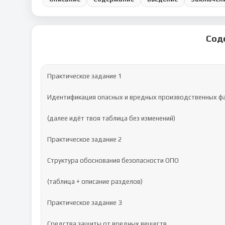
Сод
Практическое задание 1

Идентификация опасных и вредных производственных фа
(далее идёт твоя таблица без изменений)

Практическое задание 2

Структура обоснования безопасности ОПО

(таблица + описание разделов)

Практическое задание 3

Средства защиты от вредных веществ
