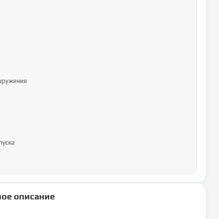
ружения

уска

ое описание