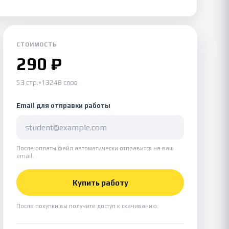
СТОИМОСТЬ
290 ₽
53 стр.
•
13248 слов
Email для отправки работы
После оплаты файл автоматически отправится на ваш
email.
Купить работу
После покупки вы получите доступ к скачиванию.