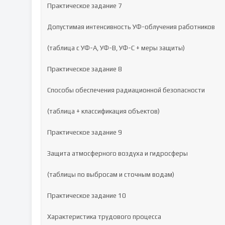
Практическое задание 7

Допустимая интенсивность УФ-облучения работников

(таблица с УФ-A, УФ-B, УФ-C + меры защиты)

Практическое задание 8

Способы обеспечения радиационной безопасности

(таблица + классификация объектов)

Практическое задание 9

Защита атмосферного воздуха и гидросферы

(таблицы по выбросам и сточным водам)

Практическое задание 10

Характеристика трудового процесса
