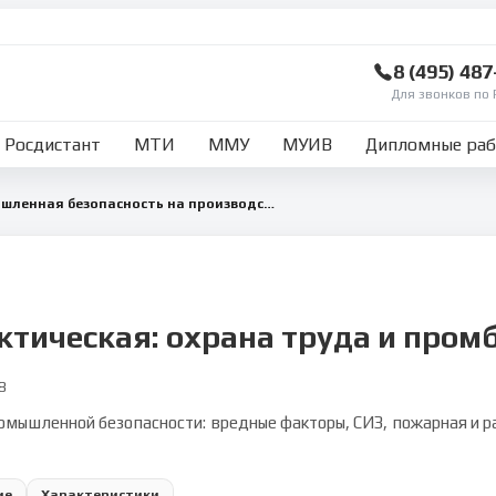
8 (495) 48
Для звонков по 
Росдистант
МТИ
ММУ
МУИВ
Дипломные ра
Охрана труда и промышленная безопасность на производстве
ктическая: охрана труда и пром
8
ромышленной безопасности: вредные факторы, СИЗ, пожарная и р
ие
Характеристики