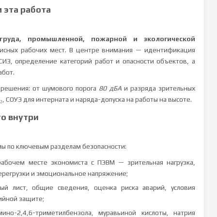
м эта работа
труда, промышленной, пожарной и экологической
исных рабочих мест. В центре внимания — идентификация
ИЗ, определение категорий работ и опасности объектов, а
абот.
 решения: от шумового порога
80 дБА
и разряда зрительных
, СОУЭ для интерната и наряда-допуска на работы на высоте.
то внутри
мы по ключевым разделам безопасности:
абочем месте экономиста с ПЭВМ — зрительная нагрузка,
перегрузки и эмоциональное напряжение;
ный лист, общие сведения, оценка риска аварий, условия
ийной защите;
но-2,4,6-триметилбензола, муравьиной кислоты, натрия