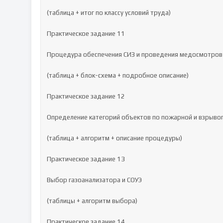
(таблица + итог по классу условий труда)

Практическое задание 11

Процедура обеспечения СИЗ и проведения медосмотров

(таблица + блок-схема + подробное описание)

Практическое задание 12

Определение категорий объектов по пожарной и взрыво
(таблица + алгоритм + описание процедуры)

Практическое задание 13

Выбор газоанализатора и СОУЭ

(таблицы + алгоритм выбора)

Практическое задание 14
