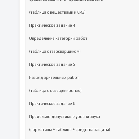
(таблица с веществами и СИЗ)

Практическое задание 4

Определение категории работ

(таблица с газосварщиком)

Практическое задание 5

Разряд зрительных работ

(таблица с освещённостью)

Практическое задание 6

Предельно допустимые уровни звука

(нормативы + таблица + средства защиты)
