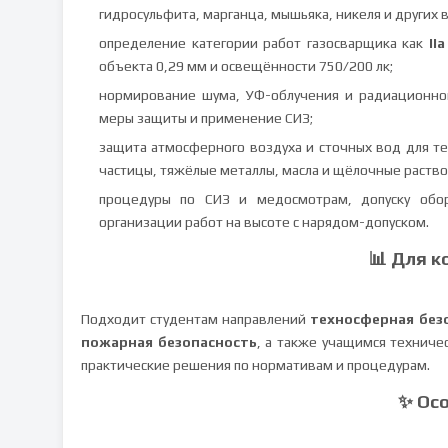
гидросульфита, марганца, мышьяка, никеля и других 
определение категории работ газосварщика как
IIа
объекта 0,29 мм и освещённости 750/200 лк;
нормирование шума, УФ-облучения и радиационной
меры защиты и применение СИЗ;
защита атмосферного воздуха и сточных вод для те
частицы, тяжёлые металлы, масла и щёлочные раство
процедуры по СИЗ и медосмотрам, допуску обор
организации работ на высоте с нарядом-допуском.
📊 Для к
Подходит студентам направлений
техносферная без
пожарная безопасность
, а также учащимся техниче
практические решения по нормативам и процедурам.
✨ Ос