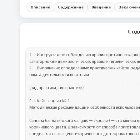
Описание
Содержание
Введение
Заключен
Сод
1.	Инструктаж по соблюдению правил противопожарной безопасности, правил охраны труда, техники безопасности, 
санитарно-эпидемиологических правил и гигиенических н
2.	Выполнение определенных практических кейсов-задач, необходимых для оценки знаний, умений, навыков и (или) 
опыта деятельности по итогам 

____________________________________________
(вид практики, тип практики) 

2.1.	Кейс-задача № 1

Методические рекомендации и особенности использовани
Сангина (от латинского sanguis — «кровь») — это мягкий 
коричневого цвета. В зависимости от способа приготовле
пределах от насыщенно-коричневого до терракотового.
