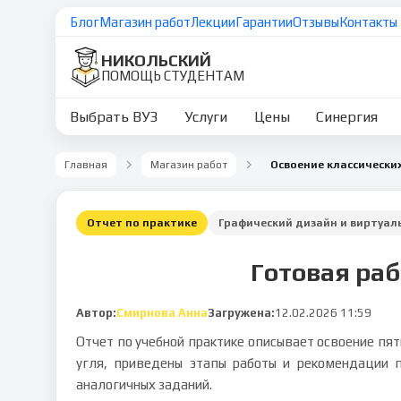
Блог
Магазин работ
Лекции
Гарантии
Отзывы
Контакты
НИКОЛЬСКИЙ
ПОМОЩЬ СТУДЕНТАМ
Выбрать ВУЗ
Услуги
Цены
Синергия
Главная
Магазин работ
Отчет по практике
Графический дизайн и виртуал
Готовая раб
Автор:
Смирнова Анна
Загружена:
12.02.2026 11:59
Отчет по учебной практике описывает освоение пят
угля, приведены этапы работы и рекомендации 
аналогичных заданий.