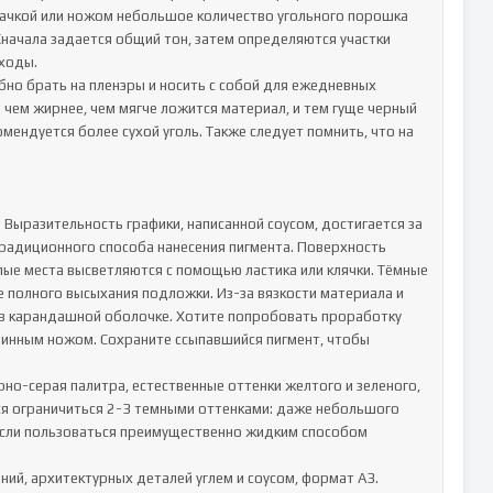
дачкой или ножом небольшое количество угольного порошка 
Сначала задается общий тон, затем определяются участки 
оды.

но брать на пленэры и носить с собой для ежедневных 
чем жирнее, чем мягче ложится материал, и тем гуще черный 
ендуется более сухой уголь. Также следует помнить, что на 
 Выразительность графики, написанной соусом, достигается за 
радиционного способа нанесения пигмента. Поверхность 
ые места высветляются с помощью ластика или клячки. Тёмные 
е полного высыхания подложки. Из-за вязкости материала и 
в карандашной оболочке. Хотите попробовать проработку 
чинным ножом. Сохраните ссыпавшийся пигмент, чтобы 
рно-серая палитра, естественные оттенки желтого и зеленого, 
ся ограничиться 2-3 темными оттенками: даже небольшого 
 если пользоваться преимущественно жидким способом 
ний, архитектурных деталей углем и соусом, формат А3.
