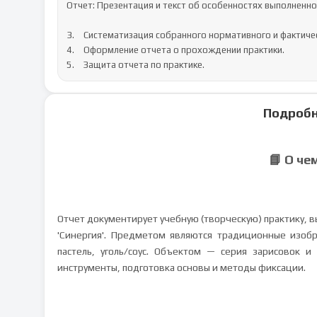
Отчет: Презентация и текст об особенностях выполненно
3.	Систематизация собранного нормативного и фактического материала.

4.	Оформление отчета о прохождении практики.

5.	Защита отчета по практике.
Подробн
📘 О че
Отчет документирует учебную (творческую) практику, 
'Синергия'. Предметом являются традиционные изобра
пастель, уголь/соус. Объектом — серия зарисовок 
инструменты, подготовка основы и методы фиксации.