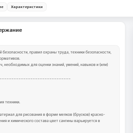
ие
Характеристики
ержание
ормативов.

______________________________

я техники.

материал для рисования в форме мелков (брусков) красно-
ния и химического состава цвет сангины варьируется в 