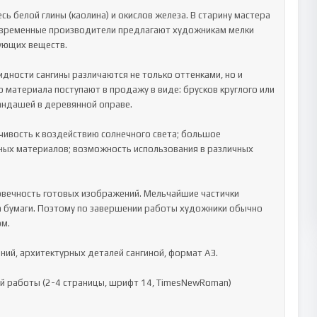
ь белой глины (каолина) и окислов железа. В старину мастера 
овременные производители предлагают художникам мелки 
ующих веществ.

ности сангины различаются не только оттенками, но и 
атериала поступают в продажу в виде: брусков круглого или 
андашей в деревянной оправе.

ивость к воздействию солнечного света; большое 
ных материалов; возможность использования в различных 
вечность готовых изображений. Мельчайшие частички 
а бумаги. Поэтому по завершении работы художники обычно 
м.

ний, архитектурных деталей сангиной, формат А3.

й работы (2-4 страницы, шрифт 14, TimesNewRoman)
