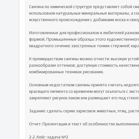
Сангина по химической структуре представляет собой смес
использовали натуральные минеральные материалы, а с
искусственного происхождения с добавками воска и связ
Изготовленные для профессионалов и любителей разновид
формой. Промышленные образцы этого художественного м
квадратного сечения; заостренных тонких стержней; кар
К преимуществам сангины можно отнести: высокую устойч
разнообразие оттенков; доступную стоимость качествен
комбинированных техниках рисования.

Основным недостатком сангины принято считать недолго
красящего пигмента со временем могут осыпаться с лист
закрепляют рисунок лаком или размещают его под стекло
Задание: сделать серию зарисовок животных, птиц, расте
Отчет: Презентация и текст об особенностях выполненно
2.2.	Кейс-задача №2 
