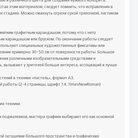
ю и различного цвета для создания нужного колорита. 
тая этим материалом, следует помнить, что исправления в 
х стадиях. Можно смахнуть огрехи сухой тряпочкой, ластиком 
мягким графитным карандашом, потому что с него 
ным карандашом или бруском. По окончании работы следует 
используют специальные художественные фиксативы или 
тоянии примерно 30–50 см от поверхности работы. Большое 
ения различными изобразительными средствами и 
 вызывают у зрителей больше интереса, ассоциаций и лучше 
тений в технике «пастель», формат А3.

й работы (2-4 страницы, шрифт 14, TimesNewRoman)

я техники

 подмалевков, мастера графики выбирают его как основной 
рой затушевки большого пространства и графических 