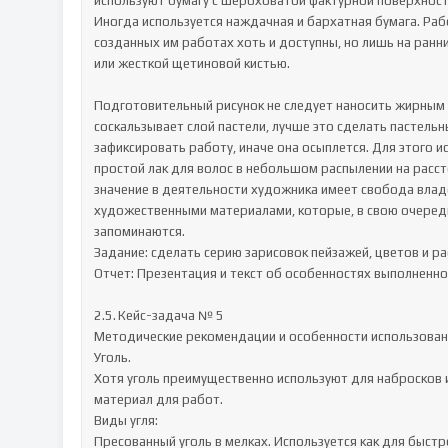
используют бумагу с шероховатой фактурной поверхность
Иногда используется наждачная и бархатная бумага. Рабо
созданных им работах хоть и доступны, но лишь на ранни
или жесткой щетиновой кистью.

Подготовительный рисунок не следует наносить жирным 
соскальзывает слой пастели, лучше это сделать пастель
зафиксировать работу, иначе она осыплется. Для этого 
простой лак для волос в небольшом распылении на расс
значение в деятельности художника имеет свобода влад
художественными материалами, которые, в свою очередь,
запоминаются.

Задание: сделать серию зарисовок пейзажей, цветов и рас
Отчет: Презентация и текст об особенностях выполненно
2.5.	Кейс-задача № 5

Методические рекомендации и особенности использовани
Уголь.

Хотя уголь преимущественно используют для набросков и
материал для работ. 

Виды угля:

Пресованный уголь в мелках. Используется как для быст