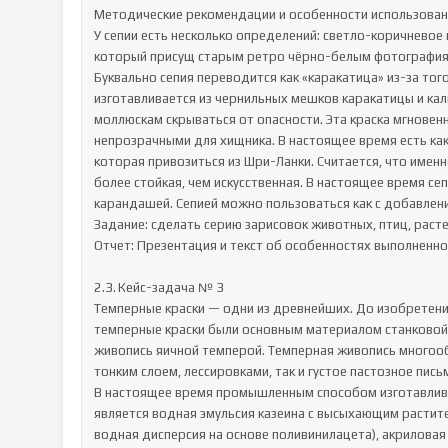
Методические рекомендации и особенности использовани
У сепии есть несколько определений: светло-коричневое 
который присущ старым ретро чёрно-белым фотографиям
Буквально сепия переводится как «каракатица» из-за того
изготавливается из чернильных мешков каракатицы и кал
моллюскам скрываться от опасности. Эта краска мгновен
непрозрачными для хищника. В настоящее время есть как 
которая привозиться из Шри-Ланки. Считается, что именн
более стойкая, чем искусственная. В настоящее время сеп
карандашей. Сепией можно пользоваться как с добавление
Задание: сделать серию зарисовок животных, птиц, расте
Отчет: Презентация и текст об особенностях выполненно
2.3.	Кейс-задача № 3

Темперные краски — одни из древнейших. До изобретения
темперные краски были основным материалом станковой 
живопись яичной темперой. Темперная живопись многообр
тонким слоем, лессировками, так и густое пастозное письмо
В настоящее время промышленным способом изготавлива
является водная эмульсия казеина с высыхающим растит
водная дисперсия на основе поливинилацета), акриловая