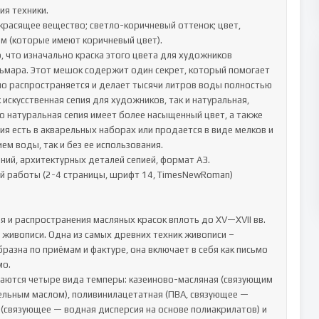
я техники.

красящее вещество; светло-коричневый оттенок; цвет, 
 (которые имеют коричневый цвет).

, что изначально краска этого цвета для художников 
ьмара. Этот мешок содержит один секрет, который помогает 
но распространяется и делает тысячи литров воды полностью 
искусственная сепия для художников, так и натуральная, 
о натуральная сепия имеет более насыщенный цвет, а также 
ия есть в акварельных наборах или продается в виде мелков и 
м воды, так и без ее использования.

ний, архитектурных деталей сепией, формат А3.

й работы (2-4 страницы, шрифт 14, TimesNewRoman)

 и распространения масляных красок вплоть до XV—XVII вв. 
живописи. Одна из самых древних техник живописи – 
азна по приёмам и фактуре, она включает в себя как письмо 
. 

ются четыре вида темперы: казеиново-масляная (связующим 
ельным маслом), поливинилацетатная (ПВА, связующее — 
 (связующее — водная дисперсия на основе полиакрилатов) и 