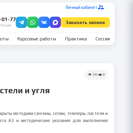
Личный кабинет
7-01-77
Заказать звонок
России
боты
Курсовые работы
Практика
Сессия
👁
34
•
💼
0
стели и угля
крыты методики сангины, сепии, темперы, пастели и
ата А3 и методические указания для выполнения