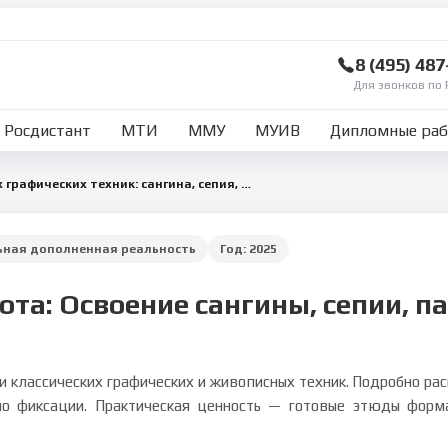
8 (495) 48
Для звонков по 
Росдистант
МТИ
ММУ
МУИВ
Дипломные ра
Освоение классических графических техник: сангина, сепия, пастель, темпера, уголь
ьная дополненная реальность
Год:
2025
ота: Освоение сангины, сепии, па
и классических графических и живописных техник. Подробно рас
по фиксации. Практическая ценность — готовые этюды форм