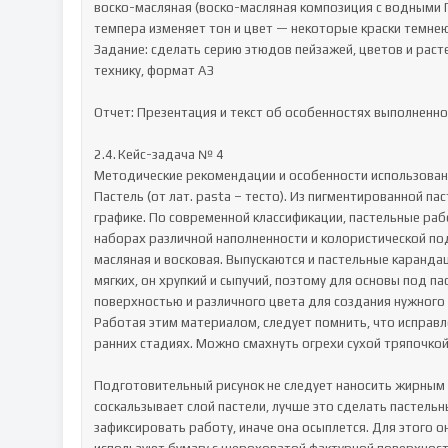
воско-масляная (воско-масляная композиция с водными 
темпера изменяет тон и цвет — некоторые краски темнеют
Задание: сделать серию этюдов пейзажей, цветов и расте
технику, формат А3

Отчет: Презентация и текст об особенностях выполненно
2.4.	Кейс-задача № 4

Методические рекомендации и особенности использования
Пастель (от лат. pasta – тесто). Из пигментированной п
графике. По современной классификации, пастельные рабо
наборах различной наполненности и колористической под
масляная и восковая. Выпускаются и пастельные каранда
мягких, он хрупкий и сыпучий, поэтому для основы под п
поверхностью и различного цвета для создания нужного 
Работая этим материалом, следует помнить, что исправле
ранних стадиях. Можно смахнуть огрехи сухой тряпочкой,
Подготовительный рисунок не следует наносить жирным 
соскальзывает слой пастели, лучше это сделать пастель
зафиксировать работу, иначе она осыплется. Для этого он