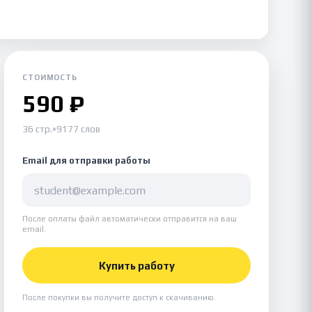
СТОИМОСТЬ
590 ₽
36 стр.
•
9177 слов
Email для отправки работы
После оплаты файл автоматически отправится на ваш
email.
Купить работу
После покупки вы получите доступ к скачиванию.