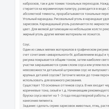
набросков, так и для тонких тональных переходов. Наж
стирается на керамическую палитру, разводится в воде. 
абсолютной темноты, прорабатываются тональные перех
Угольный карандаш. Рисовальный уголь в карандаше удоб
зарисовок. Карандашный уголь различается по жирности: 
цвет. Для мелкой детализации на небольшом холсте реком
жирный уголь другие мягкие материалы не ложатся.

Соус.

Один из самых мягких материалов в графическом рисунке.
счет сочетания «акварельного»9с добавлением воды) и т
рисунка покрывается общим тоном, затем наиболее светл
участки закрашиваются сухим слоем соуса или углем посл
невозвожности детальной штриховки соус не выпускают 
крупных деталей соусом? Заточите мелок до точки перо
использовать для влажного рисования.

Существует 10 основных оттенков соуса. В них входит че
коричневые тона, сизый и т.д. Начинающим рекомендует
бруска соуса хватит на 1-3 года плодотворной работы,
нанесения пигмента.

Задание: сделать серию зарисовок животных, птиц, расте