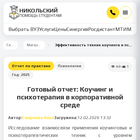
НИКОЛЬСКИЙ
ПОМОЩЬ СТУДЕНТАМ
Выбрать ВУЗ
Услуги
Цены
Синергия
Росдистант
МТИ
ММУ
Главная
Магазин работ
Эффективность техник коучинга и психотерапии в корпоративной среде
Отчет по практике
Психология
👁
44
•
💼
1
Год:
2025
Готовый отчет: Коучинг и
психотерапия в корпоративной
среде
Автор:
Смирнова Анна
Загружена:
12.02.2026 13:32
Исследование взаимосвязи применения коучинговых и
психотерапевтических техник с уровнем