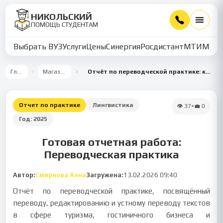
НИКОЛЬСКИЙ
ПОМОЩЬ СТУДЕНТАМ
Выбрать ВУЗ
Услуги
Цены
Синергия
Росдистант
МТИ
ММУ
Главная
Магазин работ
Отчёт по переводческой практике: кейсы в туризме и юриспруденции
Отчет по практике
Лингвистика
👁
37
•
💼
0
Год:
2025
Готовая отчетная работа:
Переводческая практика
Автор:
Смирнова Анна
Загружена:
13.02.2026 09:40
Отчёт по переводческой практике, посвящённый
переводу, редактированию и устному переводу текстов
в сфере туризма, гостиничного бизнеса и