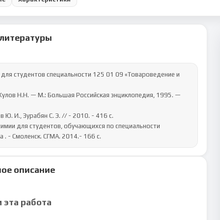
 литературы
й для студентов специальности 125 01 09 «Товароведение и 
 Кулов Н.Н. — М.: Большая Российская энциклопедия, 1995. — 
. И., Зурабян С. Э. // - 2010. - 416 с.

 химии для студентов, обучающихся по специальности 
 . - Смоленск. СГМА. 2014.- 166 с.
ое описание
м эта работа