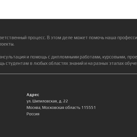
ветственный процесс. В этом деле может помочь наша професси
роекты.
консультация и помощь с дипломными работами, курсовыми, про
ь студентам в любых областях знаний и на разных этапах обуче
Адрес
ул. Шипиловская, д. 22
Москва
,
Московская область
115551
Россия