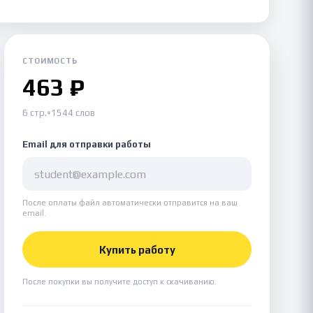
СТОИМОСТЬ
463 ₽
6 стр.
•
1544 слов
Email для отправки работы
После оплаты файл автоматически отправится на ваш
email.
Купить работу
После покупки вы получите доступ к скачиванию.