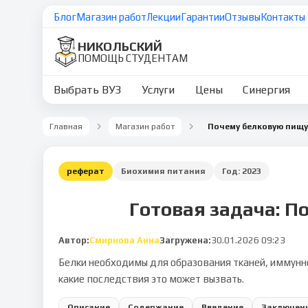
Блог
Магазин работ
Лекции
Гарантии
Отзывы
Контакты
НИКОЛЬСКИЙ
ПОМОЩЬ СТУДЕНТАМ
Выбрать ВУЗ
Услуги
Цены
Синергия
Главная
Магазин работ
реферат
Биохимия питания
Год:
2023
Готовая задача: П
Автор:
Смирнова Анна
Загружена:
30.01.2026 09:23
Белки необходимы для образования тканей, иммунно
какие последствия это может вызвать.
Описание
Содержание
Введение
Заключен