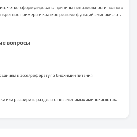
гии; четко сформулированы причины невозможности полного
конкретные примеры и краткое резюме функций аминокислот.
ые вопросы
ованиям к эссе/реферату по биохимии питания.
ики или расширить разделы о незаменимых аминокислотах.