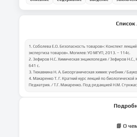
Список
1. Соболева Е.О. Безопасность товаров»: Конспект лекци
экспертиза товаров». Могилев: УО МГУП, 2013. – 114с.

2. Зефиров Н.С. Химическая энциклопедия / Зефиров Н.С.,
641 c.

3. Тюкавкина Н. А. Биоорганическая химия: учебник / Бауков Ю
4. Макаренко Т. Г. Краткий курс лекций по биологической
Педиатрия. / Т.Г. Макаренко. Под редакцией Н.М. Стунжаса
Подробн
📘 О че