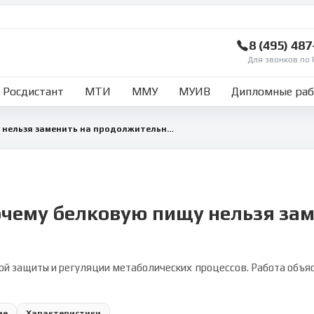
8 (495) 48
Для звонков по 
Росдистант
МТИ
ММУ
МУИВ
Дипломные ра
Почему белковую пищу нельзя заменить на продолжительное время жиры и углеводы
очему белковую пищу нельзя за
й защиты и регуляции метаболических процессов. Работа объяс
ие
Характеристики