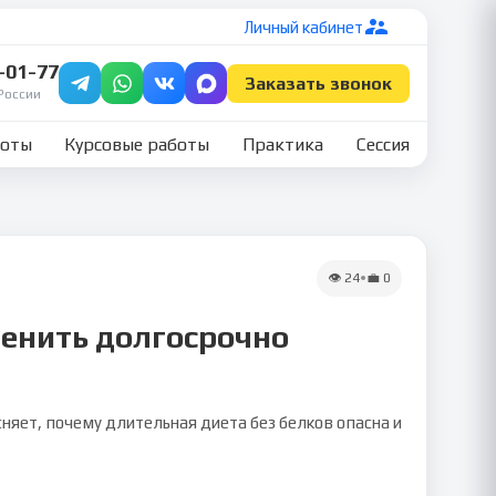
Личный кабинет
7-01-77
Заказать звонок
России
боты
Курсовые работы
Практика
Сессия
👁
24
•
💼
0
менить долгосрочно
няет, почему длительная диета без белков опасна и