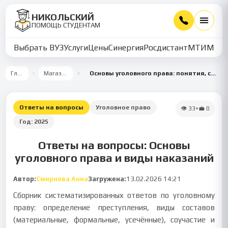
НИКОЛЬСКИЙ
ПОМОЩЬ СТУДЕНТАМ
Выбрать ВУЗ
Услуги
Цены
Синергия
Росдистант
МТИ
ММУ
Главная
Магазин работ
Основы уголовного права: понятия, составы преступлений и исполнение наказаний
Ответы на вопросы
Уголовное право
👁
33
•
💼
0
Год:
2025
Ответы на вопросы: Основы
уголовного права и виды наказаний
Автор:
Смирнова Анна
Загружена:
13.02.2026 14:21
Сборник систематизированных ответов по уголовному
праву: определение преступления, виды составов
(материальные, формальные, усечённые), соучастие и