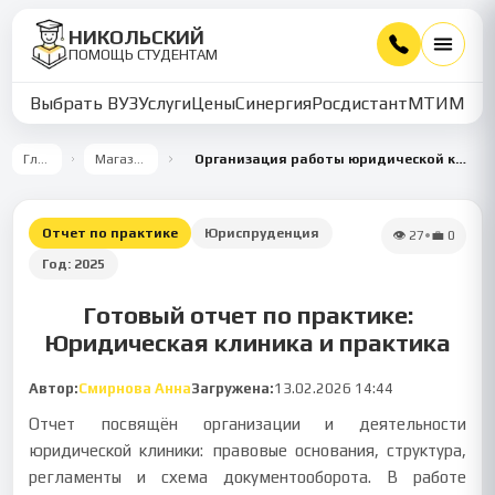
НИКОЛЬСКИЙ
ПОМОЩЬ СТУДЕНТАМ
Выбрать ВУЗ
Услуги
Цены
Синергия
Росдистант
МТИ
ММУ
Главная
Магазин работ
Организация работы юридической клиники и практика студентов
Отчет по практике
Юриспруденция
👁
27
•
💼
0
Год:
2025
Готовый отчет по практике:
Юридическая клиника и практика
Автор:
Смирнова Анна
Загружена:
13.02.2026 14:44
Отчет посвящён организации и деятельности
юридической клиники: правовые основания, структура,
регламенты и схема документооборота. В работе