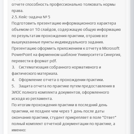
отчете способность профессионально толковать нормы 
права.

2.5.	Кейс-задача № 5

Подготовить презентацию информационного характера 
объемом от 10 слайдов, содержащую общую информацию 
по результатам прохождения практики, отразив все 
вышеуказанные пункты индивидуального задания. 

Презентацию оформить приложением к отчету в Microsoft 
PowerPoint на фирменном шаблоне Университета Синергия, 
перевести в формат pdf.

3.	Систематизация собранного нормативного и 
фактического материала.

4.	Оформление отчета о прохождении практики.

5.	Защита отчета по практике путем предоставления в 
ЭИОС полного комплекта документов, оформленного 
исходя из регламента.

По итогам прохождения практики в последний день 
практики, не позднее чем через 1 день после даты 
окончания практики, студент прикрепляет в поле "Ответ" 
полный комплект отчетной документации по практике, а 
именно:
