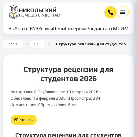
НИКОЛЬСКИЙ
ПОМОЩЬ СТУДЕНТАМ
Выбрать ВУЗ
Услуги
Цены
Синергия
Росдистант
МТИ
ММУ
Главная
Блог
Структура рецензии для студентов 2026
Структура рецензии для
студентов 2026
Автор:
Олег Д.
Опубликовано:
18 февраля 2026 г.
Обновлено:
18 февраля 2026 г.
Просмотры:
234
Рецензии
6
мин чтения
Комментарии:
0
Время чтения:
6
мин
#
Рецензии
Структура рецензии для студентов