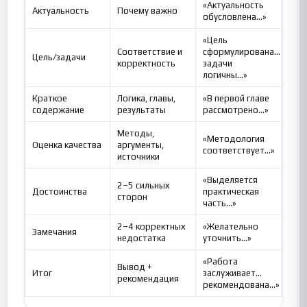
«Актуальность
Актуальность
Почему важно
обусловлена…»
«Цель
Соответствие и
сформулирована…
Цель/задачи
корректность
задачи
логичны…»
Краткое
Логика, главы,
«В первой главе
содержание
результаты
рассмотрено…»
Методы,
«Методология
Оценка качества
аргументы,
соответствует…»
источники
«Выделяется
2–5 сильных
Достоинства
практическая
сторон
часть…»
2–4 корректных
«Желательно
Замечания
недостатка
уточнить…»
«Работа
Вывод +
Итог
заслуживает…
рекомендация
рекомендована…»